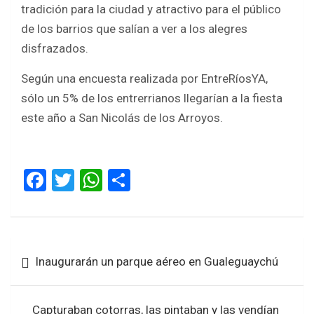
tradición para la ciudad y atractivo para el público
de los barrios que salían a ver a los alegres
disfrazados.
Según una encuesta realizada por EntreRíosYA,
sólo un 5% de los entrerrianos llegarían a la fiesta
este año a San Nicolás de los Arroyos.
F
T
W
S
a
wi
h
h
ce
tt
at
ar
b
er
s
e
Navegación
Inaugurarán un parque aéreo en Gualeguaychú
o
A
de
o
p
entradas
Capturaban cotorras, las pintaban y las vendían