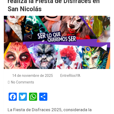
realiza la Fiesta de Disfraces en
San Nicolás
14 de noviembre de 2025
EntreRíosYA
No Comments
F
T
W
S
a
wi
h
h
La Fiesta de Disfraces 2025, considerada la
ce
tt
at
ar