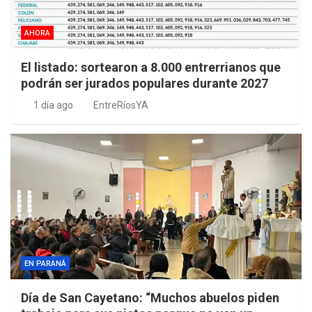
AHORA
El listado: sortearon a 8.000 entrerrianos que
podrán ser jurados populares durante 2027
1 día ago
EntreRíosYA
EN PARANÁ
Día de San Cayetano: “Muchos abuelos piden