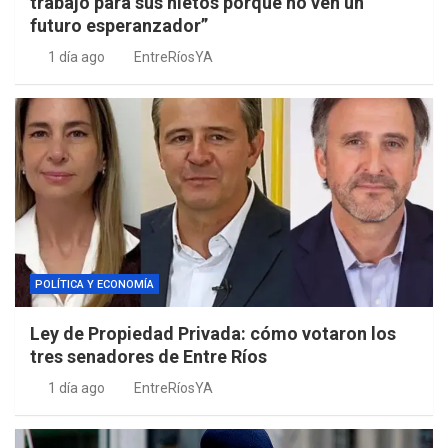
trabajo para sus nietos porque no ven un
futuro esperanzador”
1 día ago
EntreRíosYA
POLÍTICA Y ECONOMÍA
Ley de Propiedad Privada: cómo votaron los
tres senadores de Entre Ríos
1 día ago
EntreRíosYA