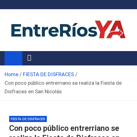
Skip
to
content
Noticias de Entre Ríos
Información de toda la provincia ahora
Home
FIESTA DE DISFRACES
Con poco público entrerriano se realiza la Fiesta de
Disfraces en San Nicolás
FIESTA DE DISFRACES
Con poco público entrerriano se