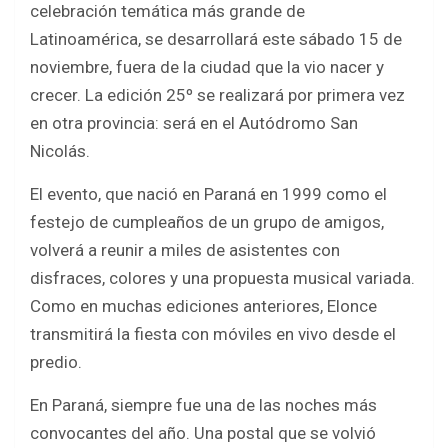
celebración temática más grande de
b
er
s
e
Latinoamérica, se desarrollará este sábado 15 de
o
A
noviembre, fuera de la ciudad que la vio nacer y
o
p
crecer. La edición 25º se realizará por primera vez
k
p
en otra provincia: será en el Autódromo San
Nicolás.
El evento, que nació en Paraná en 1999 como el
festejo de cumpleaños de un grupo de amigos,
volverá a reunir a miles de asistentes con
disfraces, colores y una propuesta musical variada.
Como en muchas ediciones anteriores, Elonce
transmitirá la fiesta con móviles en vivo desde el
predio.
En Paraná, siempre fue una de las noches más
convocantes del año. Una postal que se volvió