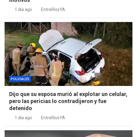
1 día ago
EntreRíosYA
POLICIALES
Dijo que su esposa murió al explotar un celular,
pero las pericias lo contradijeron y fue
detenido
1 día ago
EntreRíosYA