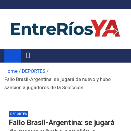
Skip
to
content
Noticias de Entre Ríos
Información de toda la provincia ahora
Home
DEPORTES
Fallo Brasil-Argentina: se jugará de nuevo y hubo
sanción a jugadores de la Selección
DEPORTES
Fallo Brasil-Argentina: se jugará