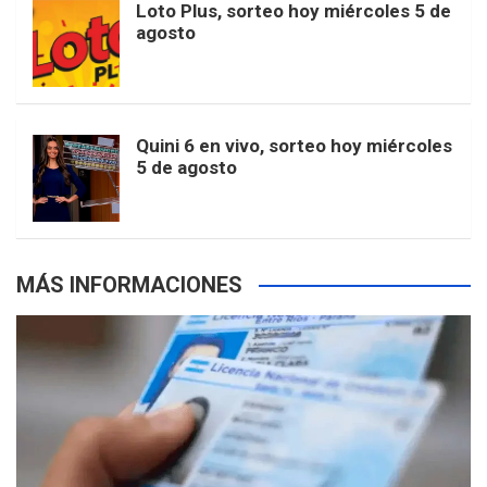
Loto Plus, sorteo hoy miércoles 5 de
e
b
agosto
k
a
s
a
r
e
m
t
p
Quini 6 en vivo, sorteo hoy miércoles
5 de agosto
s
MÁS INFORMACIONES