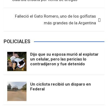
o
p
entradas
k
p
Falleció el Gato Romero, uno de los golfistas
más grandes de la Argentina
POLICIALES
Dijo que su esposa murió al explotar
un celular, pero las pericias lo
contradijeron y fue detenido
Un ciclista recibió un disparo en
Federal