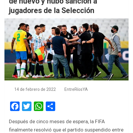
de nuevo y hubo sanción a
jugadores de la Selección
14 de febrero de 2022
EntreRíosYA
F
T
W
S
a
wi
h
h
Después de cinco meses de espera, la FIFA
ce
tt
at
ar
finalmente resolvió que el partido suspendido entre