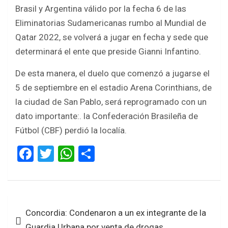
b
er
s
e
Brasil y Argentina válido por la fecha 6 de las
o
A
Eliminatorias Sudamericanas rumbo al Mundial de
o
p
Qatar 2022, se volverá a jugar en fecha y sede que
k
p
determinará el ente que preside Gianni Infantino.
De esta manera, el duelo que comenzó a jugarse el
5 de septiembre en el estadio Arena Corinthians, de
la ciudad de San Pablo, será reprogramado con un
dato importante:. la Confederación Brasileña de
Fútbol (CBF) perdió la localía.
F
T
W
S
a
wi
h
h
ce
tt
at
ar
b
er
s
e
Navegación
Concordia: Condenaron a un ex integrante de la
o
A
de
Guardia Urbana por venta de drogas