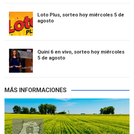
o
r
e
M
Loto Plus, sorteo hoy miércoles 5 de
e
b
agosto
k
a
s
a
r
e
m
t
p
Quini 6 en vivo, sorteo hoy miércoles
5 de agosto
s
MÁS INFORMACIONES