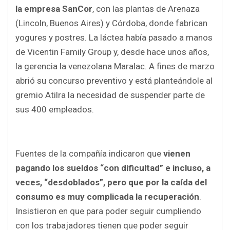
b
er
s
e
la empresa SanCor
, con las plantas de Arenaza
o
A
(Lincoln, Buenos Aires) y Córdoba, donde fabrican
o
p
yogures y postres. La láctea había pasado a manos
k
p
de Vicentin Family Group y, desde hace unos años,
la gerencia la venezolana Maralac. A fines de marzo
abrió su concurso preventivo y está planteándole al
gremio Atilra la necesidad de suspender parte de
sus 400 empleados.
Fuentes de la compañía indicaron que
vienen
pagando los sueldos “con dificultad” e incluso, a
veces, “desdoblados”, pero que por la caída del
consumo es muy complicada la recuperación
.
Insistieron en que para poder seguir cumpliendo
con los trabajadores tienen que poder seguir