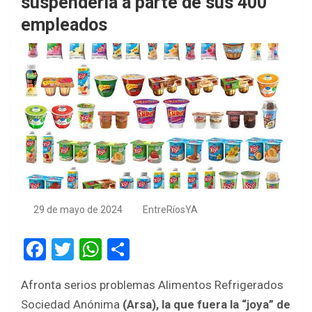
suspendería a parte de sus 400
empleados
29 de mayo de 2024
EntreRíosYA
F
T
W
S
a
wi
h
h
Afronta serios problemas Alimentos Refrigerados
ce
tt
at
ar
Sociedad Anónima
(Arsa), la que fuera la “joya” de