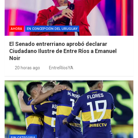
AHORA
EN CONCEPCIÓN DEL URUGUAY
El Senado entrerriano aprobó declarar
Ciudadano Ilustre de Entre Ríos a Emanuel
Noir
20 horas ago
EntreRíosYA
SIN CATEGORIA