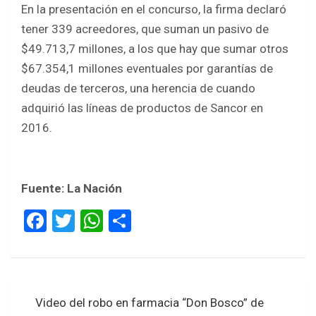
En la presentación en el concurso, la firma declaró
tener 339 acreedores, que suman un pasivo de
$49.713,7 millones, a los que hay que sumar otros
$67.354,1 millones eventuales por garantías de
deudas de terceros, una herencia de cuando
adquirió las líneas de productos de Sancor en
2016.
Fuente: La Nación
F
T
W
S
a
wi
h
h
ce
tt
at
ar
b
er
s
e
Navegación
Video del robo en farmacia “Don Bosco” de
o
A
de