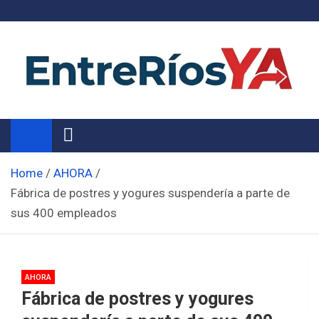
Skip
to
content
Noticias de Entre Ríos
Información de toda la provincia ahora
Home
AHORA
Fábrica de postres y yogures suspendería a parte de
sus 400 empleados
AHORA
Fábrica de postres y yogures