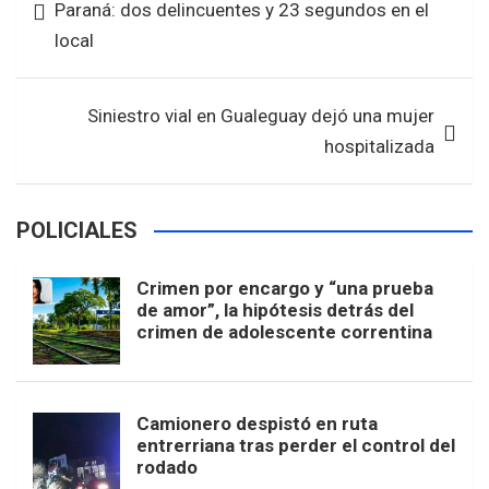
Paraná: dos delincuentes y 23 segundos en el
o
p
entradas
local
k
p
Siniestro vial en Gualeguay dejó una mujer
hospitalizada
POLICIALES
Crimen por encargo y “una prueba
de amor”, la hipótesis detrás del
crimen de adolescente correntina
Camionero despistó en ruta
entrerriana tras perder el control del
rodado