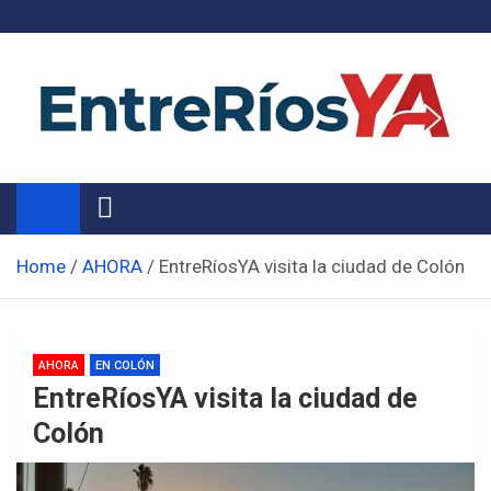
Skip
to
content
Noticias de Entre Ríos
Información de toda la provincia ahora
Home
AHORA
EntreRíosYA visita la ciudad de Colón
AHORA
EN COLÓN
EntreRíosYA visita la ciudad de
Colón