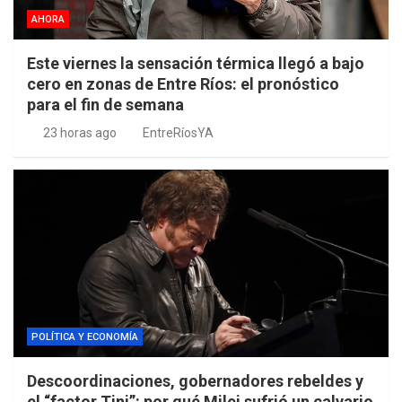
AHORA
Este viernes la sensación térmica llegó a bajo
cero en zonas de Entre Ríos: el pronóstico
para el fin de semana
23 horas ago
EntreRíosYA
POLÍTICA Y ECONOMÍA
Descoordinaciones, gobernadores rebeldes y
el “factor Tini”: por qué Milei sufrió un calvario