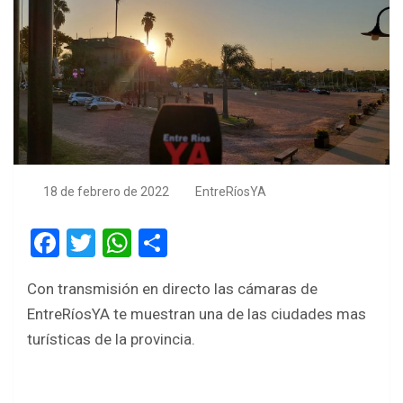
18 de febrero de 2022
EntreRíosYA
F
T
W
S
a
wi
h
h
Con transmisión en directo las cámaras de
ce
tt
at
ar
EntreRíosYA te muestran una de las ciudades mas
b
er
s
e
turísticas de la provincia.
o
A
o
p