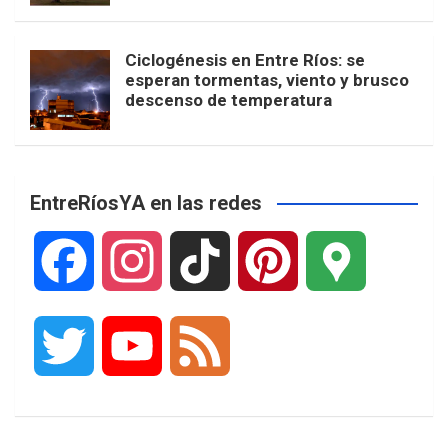
Ciclogénesis en Entre Ríos: se
esperan tormentas, viento y brusco
descenso de temperatura
EntreRíosYA en las redes
F
I
T
P
G
a
n
i
i
o
T
Y
F
c
s
k
n
o
w
o
e
e
t
T
t
g