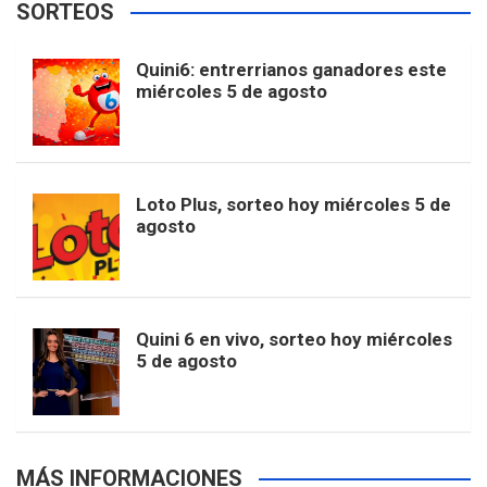
SORTEOS
i
u
e
b
a
o
e
l
Quini6: entrerrianos ganadores este
t
T
d
miércoles 5 de agosto
o
g
k
r
e
t
u
o
r
e
M
Loto Plus, sorteo hoy miércoles 5 de
e
b
agosto
k
a
s
a
r
e
m
t
p
Quini 6 en vivo, sorteo hoy miércoles
5 de agosto
s
MÁS INFORMACIONES