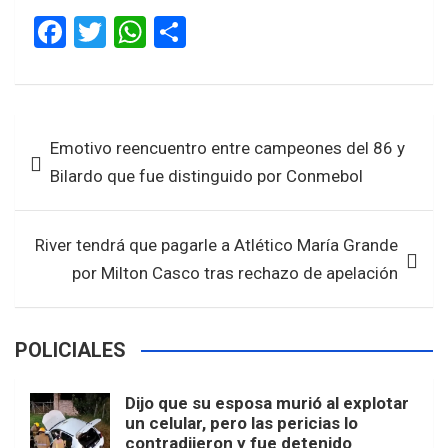
F
T
W
S
a
wi
h
h
ce
tt
at
ar
b
er
s
e
Navegación
Emotivo reencuentro entre campeones del 86 y
o
A
de
Bilardo que fue distinguido por Conmebol
o
p
entradas
k
p
River tendrá que pagarle a Atlético María Grande
por Milton Casco tras rechazo de apelación
POLICIALES
Dijo que su esposa murió al explotar
un celular, pero las pericias lo
contradijeron y fue detenido