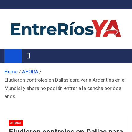
Skip
to
content
Noticias de Entre Ríos
Información de toda la provincia ahora
Home
AHORA
Eludieron controles en Dallas para ver a Argentina en el
Mundial y ahora no podrán entrar a la cancha por dos
años
AHORA
Eludieron controles en Dallas para