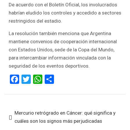
De acuerdo con el Boletín Oficial, los involucrados
habrían eludido los controles y accedido a sectores
restringidos del estadio.
La resolución también menciona que Argentina
mantiene convenios de cooperación internacional
con Estados Unidos, sede de la Copa del Mundo,
para intercambiar información vinculada con la
seguridad de los eventos deportivos.
F
T
W
S
a
wi
h
h
ce
tt
at
ar
b
er
s
e
Navegación
Mercurio retrógrado en Cáncer: qué significa y
o
A
de
cuáles son los signos más perjudicadas
o
p
entradas