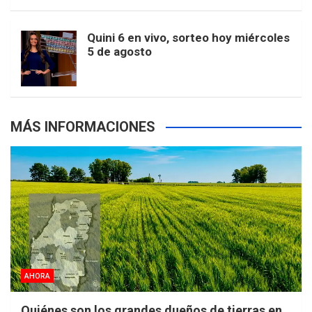
m
t
p
Quini 6 en vivo, sorteo hoy miércoles
5 de agosto
s
MÁS INFORMACIONES
AHORA
Quiénes son los grandes dueños de tierras en