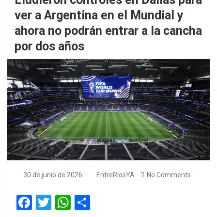
ver a Argentina en el Mundial y
ahora no podrán entrar a la cancha
por dos años
30 de junio de 2026
EntreRíosYA
No Comments
F
T
W
S