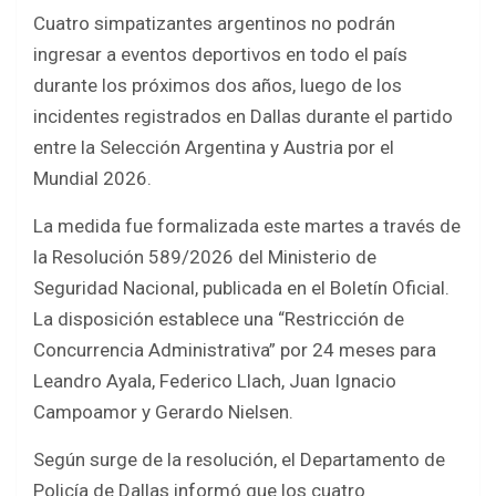
a
wi
h
h
Cuatro simpatizantes argentinos no podrán
ce
tt
at
ar
ingresar a eventos deportivos en todo el país
b
er
s
e
durante los próximos dos años, luego de los
o
A
incidentes registrados en Dallas durante el partido
o
p
entre la Selección Argentina y Austria por el
k
p
Mundial 2026.
La medida fue formalizada este martes a través de
la Resolución 589/2026 del Ministerio de
Seguridad Nacional, publicada en el Boletín Oficial.
La disposición establece una “Restricción de
Concurrencia Administrativa” por 24 meses para
Leandro Ayala, Federico Llach, Juan Ignacio
Campoamor y Gerardo Nielsen.
Según surge de la resolución, el Departamento de
Policía de Dallas informó que los cuatro