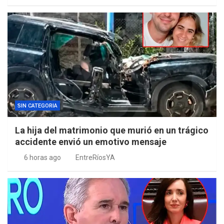
SIN CATEGORIA
La hija del matrimonio que murió en un trágico
accidente envió un emotivo mensaje
6 horas ago
EntreRíosYA