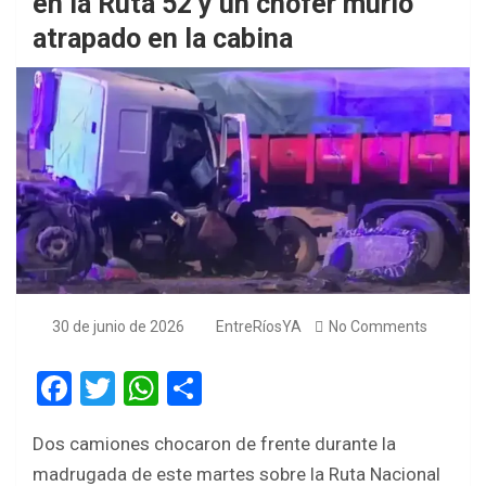
en la Ruta 52 y un chofer murió
atrapado en la cabina
30 de junio de 2026
EntreRíosYA
No Comments
F
T
W
S
a
wi
h
h
Dos camiones chocaron de frente durante la
ce
tt
at
ar
madrugada de este martes sobre la Ruta Nacional