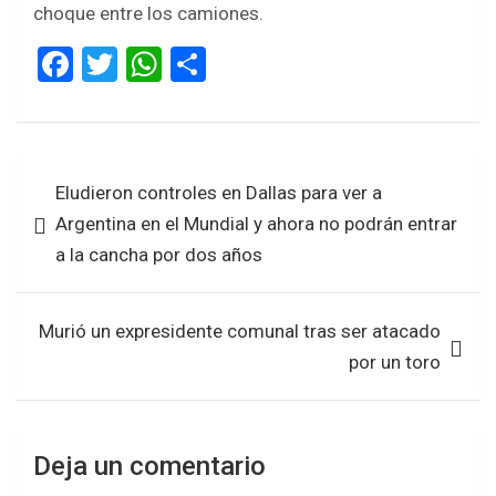
choque entre los camiones.
F
T
W
S
a
wi
h
h
ce
tt
at
ar
b
er
s
e
Navegación
Eludieron controles en Dallas para ver a
o
A
de
Argentina en el Mundial y ahora no podrán entrar
o
p
entradas
a la cancha por dos años
k
p
Murió un expresidente comunal tras ser atacado
por un toro
Deja un comentario