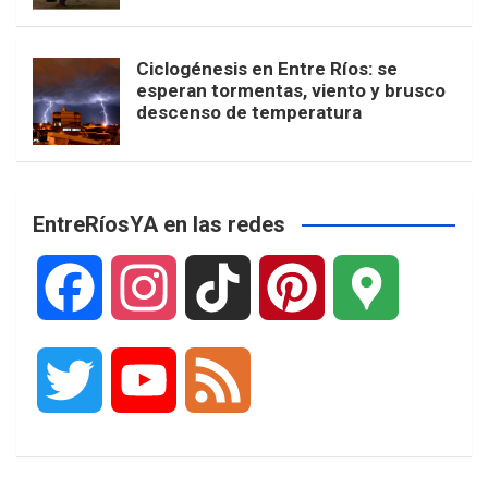
Ciclogénesis en Entre Ríos: se
esperan tormentas, viento y brusco
descenso de temperatura
EntreRíosYA en las redes
F
I
T
P
G
a
n
i
i
o
T
Y
F
c
s
k
n
o
w
o
e
e
t
T
t
g