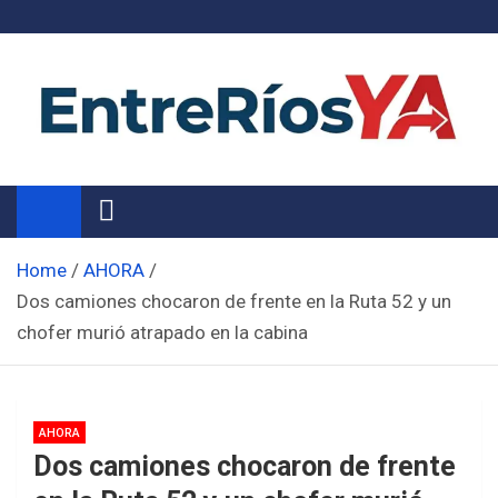
Skip
to
content
Noticias de Entre Ríos
Información de toda la provincia ahora
Home
AHORA
Dos camiones chocaron de frente en la Ruta 52 y un
chofer murió atrapado en la cabina
AHORA
Dos camiones chocaron de frente