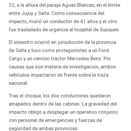
b
er
s
e
52, a la altura del paraje Aguas Blancas, en el límite
o
A
entre Jujuy y Salta. Como consecuencia del
o
p
impacto, murió un conductor de 41 años y el otro
k
p
fue trasladado de urgencia al hospital de Susques.
El siniestro ocurrió en jurisdicción de la provincia
de Salta y tuvo como protagonistas a un Ford
Cargo y un camión tractor Mercedes Benz. Por
causas que son materia de investigación, ambos
vehículos impactaron de frente sobre la traza
nacional.
Tras el choque, los dos conductores quedaron
atrapados dentro de las cabinas. La gravedad del
impacto obligó a desplegar un operativo conjunto
con personal de emergencias y fuerzas de
seguridad de ambas provincias.