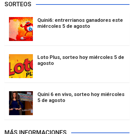
SORTEOS
i
u
e
b
a
o
e
l
Quini6: entrerrianos ganadores este
t
T
d
miércoles 5 de agosto
o
g
k
r
e
t
u
o
r
e
M
Loto Plus, sorteo hoy miércoles 5 de
e
b
agosto
k
a
s
a
r
e
m
t
p
Quini 6 en vivo, sorteo hoy miércoles
5 de agosto
s
MÁS INFORMACIONES