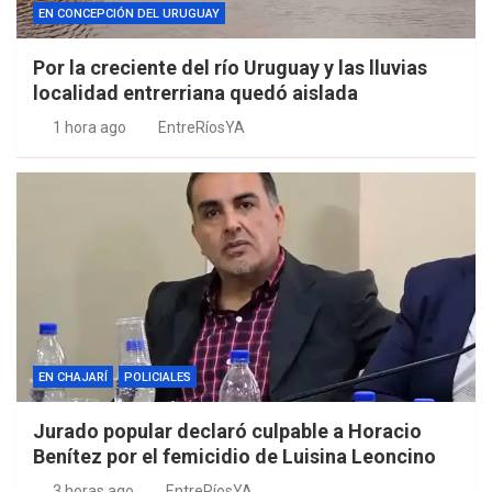
EN CONCEPCIÓN DEL URUGUAY
Por la creciente del río Uruguay y las lluvias
localidad entrerriana quedó aislada
1 hora ago
EntreRíosYA
EN CHAJARÍ
POLICIALES
Jurado popular declaró culpable a Horacio
Benítez por el femicidio de Luisina Leoncino
3 horas ago
EntreRíosYA