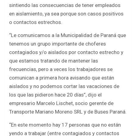
b
er
s
e
sintiendo las consecuencias de tener empleados
o
A
en aislamiento, ya sea porque son casos positivos
o
p
o contactos estrechos.
k
p
“Le comunicamos a la Municipalidad de Paraná que
tenemos un grupo importante de choferes
contagiados y/o aislados por contacto estrecho y
que estamos tratando de mantener las
frecuencias, pero a veces los trabajadores se
comunican a primera hora avisando que están
aislados y no podemos cortar las vacaciones de
los que las pidieron hace 20 días”, dijo el
empresario Marcelo Lischet, socio gerente de
Transporte Mariano Moreno SRL y de Buses Paraná.
“En este momento hay 17 personas que no están
yendo a trabajar (entre contagiados y contactos