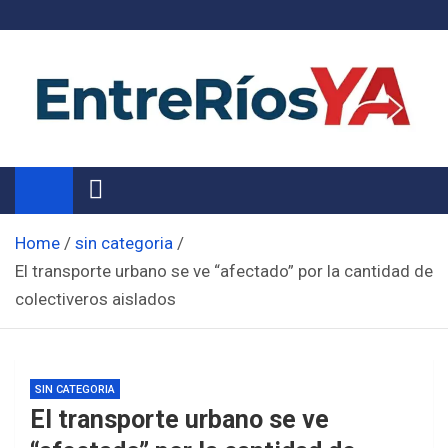
Skip
to
content
Noticias de Entre Ríos
Información de toda la provincia ahora
Home
sin categoria
El transporte urbano se ve “afectado” por la cantidad de
colectiveros aislados
SIN CATEGORIA
El transporte urbano se ve