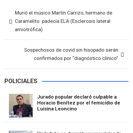
b
er
s
e
Navegación
Murió el músico Martín Carrizo, hermano de
o
A
de
Caramelito: padecía ELA (Esclerosis lateral
o
p
entradas
amiotrófica)
k
p
Sospechosos de covid sin hisopado serán
confirmados por “diagnóstico clínico”
POLICIALES
Jurado popular declaró culpable a
Horacio Benítez por el femicidio de
Luisina Leoncino