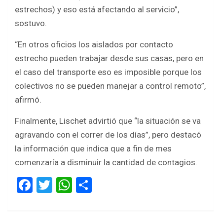
estrechos) y eso está afectando al servicio”,
sostuvo.
“En otros oficios los aislados por contacto
estrecho pueden trabajar desde sus casas, pero en
el caso del transporte eso es imposible porque los
colectivos no se pueden manejar a control remoto”,
afirmó.
Finalmente, Lischet advirtió que “la situación se va
agravando con el correr de los días”, pero destacó
la información que indica que a fin de mes
comenzaría a disminuir la cantidad de contagios.
F
T
W
S
a
wi
h
h
ce
tt
at
ar