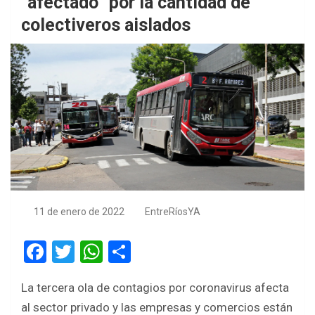
“afectado” por la cantidad de
colectiveros aislados
11 de enero de 2022
EntreRíosYA
F
T
W
S
a
wi
h
h
La tercera ola de contagios por coronavirus afecta
ce
tt
at
ar
al sector privado y las empresas y comercios están