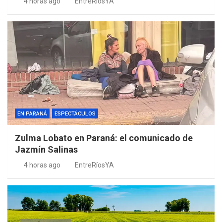
4 horas ago
EntreRíosYA
EN PARANÁ
ESPECTÁCULOS
Zulma Lobato en Paraná: el comunicado de
Jazmín Salinas
4 horas ago
EntreRíosYA