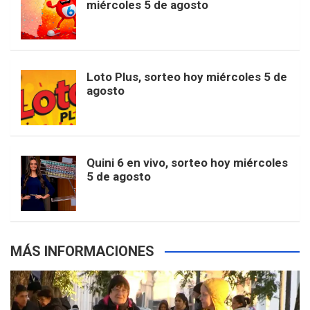
t
T
d
miércoles 5 de agosto
o
g
k
r
e
t
u
o
r
e
M
Loto Plus, sorteo hoy miércoles 5 de
e
b
agosto
k
a
s
a
r
e
m
t
p
Quini 6 en vivo, sorteo hoy miércoles
5 de agosto
s
MÁS INFORMACIONES