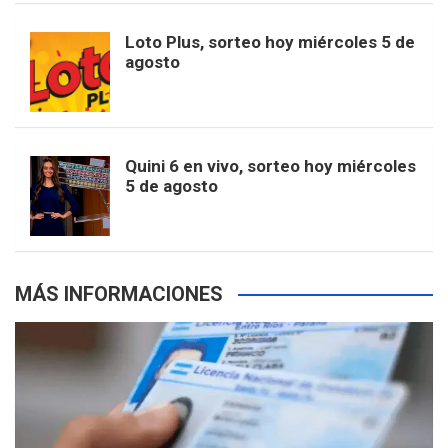
o
r
e
M
Loto Plus, sorteo hoy miércoles 5 de
e
b
agosto
k
a
s
a
r
e
m
t
p
Quini 6 en vivo, sorteo hoy miércoles
5 de agosto
s
MÁS INFORMACIONES