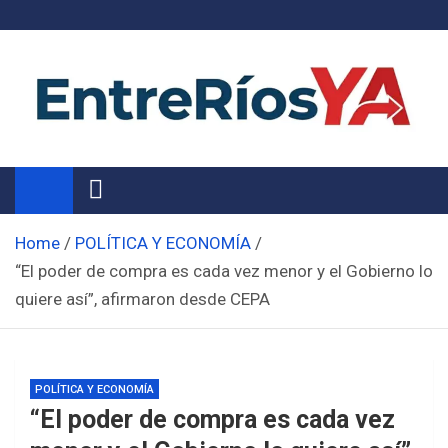
Skip
to
content
Noticias de Entre Ríos
Información de toda la provincia ahora
Home
POLÍTICA Y ECONOMÍA
“El poder de compra es cada vez menor y el Gobierno lo
quiere así”, afirmaron desde CEPA
POLÍTICA Y ECONOMÍA
“El poder de compra es cada vez