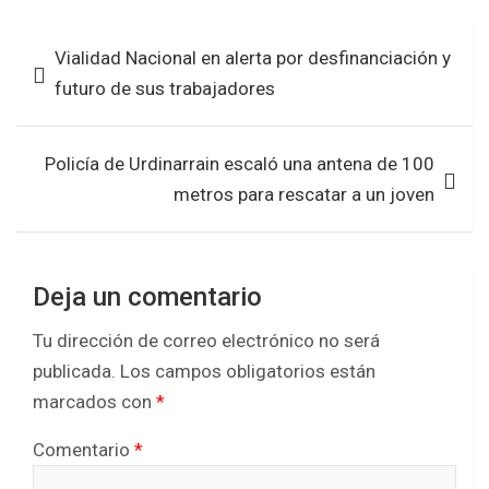
ce
tt
at
ar
b
er
s
e
Navegación
Vialidad Nacional en alerta por desfinanciación y
o
A
de
futuro de sus trabajadores
o
p
entradas
k
p
Policía de Urdinarrain escaló una antena de 100
metros para rescatar a un joven
Deja un comentario
Tu dirección de correo electrónico no será
publicada.
Los campos obligatorios están
marcados con
*
Comentario
*