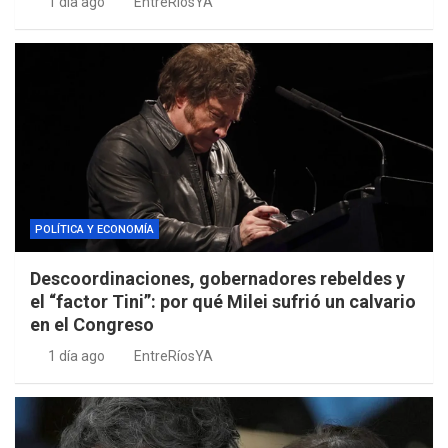
1 día ago
EntreRíosYA
POLÍTICA Y ECONOMÍA
Descoordinaciones, gobernadores rebeldes y
el “factor Tini”: por qué Milei sufrió un calvario
en el Congreso
1 día ago
EntreRíosYA