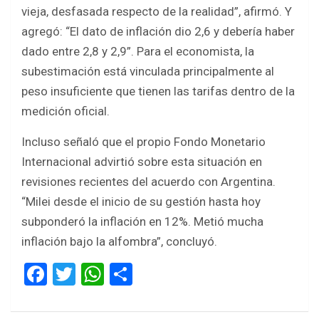
vieja, desfasada respecto de la realidad”, afirmó. Y
agregó: “El dato de inflación dio 2,6 y debería haber
dado entre 2,8 y 2,9”. Para el economista, la
subestimación está vinculada principalmente al
peso insuficiente que tienen las tarifas dentro de la
medición oficial.
Incluso señaló que el propio Fondo Monetario
Internacional advirtió sobre esta situación en
revisiones recientes del acuerdo con Argentina.
“Milei desde el inicio de su gestión hasta hoy
subponderó la inflación en 12%. Metió mucha
inflación bajo la alfombra”, concluyó.
F
T
W
S
a
wi
h
h