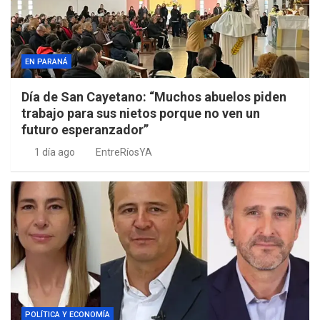
EN PARANÁ
Día de San Cayetano: “Muchos abuelos piden
trabajo para sus nietos porque no ven un
futuro esperanzador”
1 día ago
EntreRíosYA
POLÍTICA Y ECONOMÍA