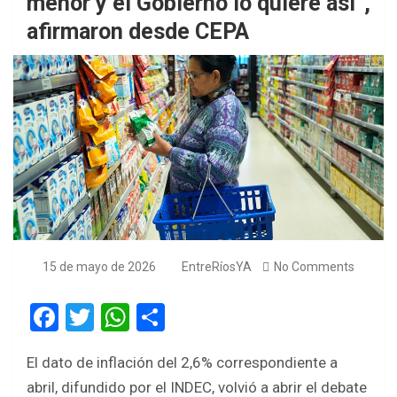
menor y el Gobierno lo quiere así”,
afirmaron desde CEPA
15 de mayo de 2026
EntreRíosYA
No Comments
F
T
W
S
a
wi
h
h
El dato de inflación del 2,6% correspondiente a
ce
tt
at
ar
abril, difundido por el INDEC, volvió a abrir el debate