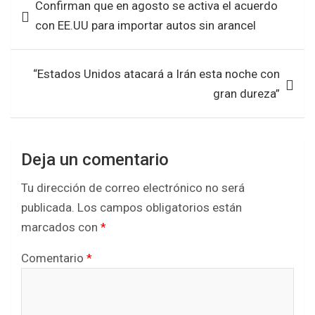
Confirman que en agosto se activa el acuerdo
o
A
de
con EE.UU para importar autos sin arancel
o
p
entradas
k
p
“Estados Unidos atacará a Irán esta noche con
gran dureza”
Deja un comentario
Tu dirección de correo electrónico no será
publicada.
Los campos obligatorios están
marcados con
*
Comentario
*