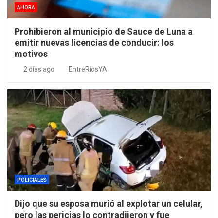
AHORA
Prohibieron al municipio de Sauce de Luna a
emitir nuevas licencias de conducir: los
motivos
2 días ago
EntreRíosYA
POLICIALES
Dijo que su esposa murió al explotar un celular,
pero las pericias lo contradijeron y fue