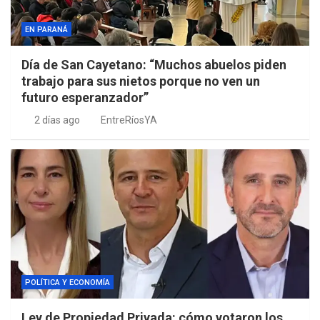
EN PARANÁ
Día de San Cayetano: “Muchos abuelos piden
trabajo para sus nietos porque no ven un
futuro esperanzador”
2 días ago
EntreRíosYA
POLÍTICA Y ECONOMÍA
Ley de Propiedad Privada: cómo votaron los