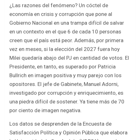
b
er
s
e
¿Las razones del fenómeno? Un cóctel de
o
A
economía en crisis y corrupción que pone al
o
p
Gobierno Nacional en una trampa difícil de salvar
k
p
en un contexto en el que 6 de cada 10 personas
creen que el país está peor. Además, por primera
vez en meses, si la elección del 2027 fuera hoy
Milei quedaría abajo del PJ en cantidad de votos. El
Presidente, en tanto, es superado por Patricia
Bullrich en imagen positiva y muy parejo con los
opositores. El jefe de Gabinete, Manuel Adorni,
investigado por corrupción y enriquecimiento, es
una piedra difícil de sostener. Ya tiene más de 70
por ciento de imagen negativa.
Los datos se desprenden de la Encuesta de
Satisfacción Política y Opinión Pública que elabora