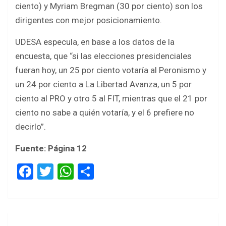
ciento) y Myriam Bregman (30 por ciento) son los
dirigentes con mejor posicionamiento.
UDESA especula, en base a los datos de la
encuesta, que “si las elecciones presidenciales
fueran hoy, un 25 por ciento votaría al Peronismo y
un 24 por ciento a La Libertad Avanza, un 5 por
ciento al PRO y otro 5 al FIT, mientras que el 21 por
ciento no sabe a quién votaría, y el 6 prefiere no
decirlo”.
Fuente: Página 12
F
T
W
S
a
wi
h
h
ce
tt
at
ar
b
er
s
e
Navegación