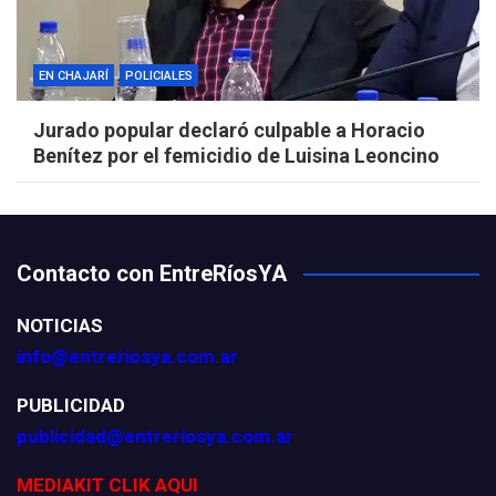
EN CHAJARÍ
POLICIALES
Jurado popular declaró culpable a Horacio
Benítez por el femicidio de Luisina Leoncino
Contacto con EntreRíosYA
NOTICIAS
info@entreriosya.com.ar
PUBLICIDAD
publicidad@entreriosya.com.ar
MEDIAKIT CLIK AQUI