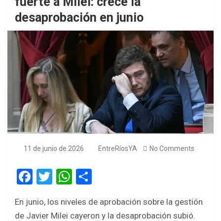
fuerte a Milei: crece la
desaprobación en junio
11 de junio de 2026
EntreRíosYA
No Comments
F
T
W
S
a
wi
h
h
En junio, los niveles de aprobación sobre la gestión
ce
tt
at
ar
de Javier Milei cayeron y la desaprobación subió.