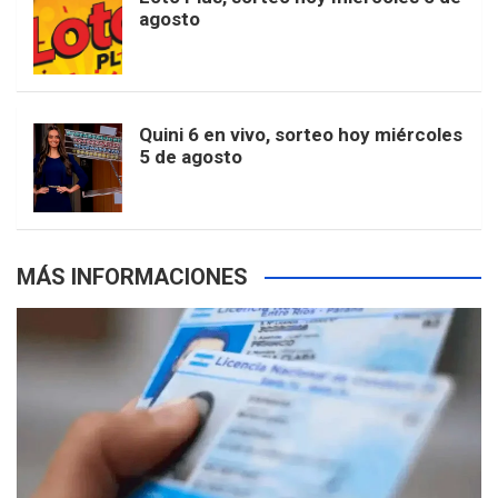
e
b
agosto
k
a
s
a
r
e
m
t
p
Quini 6 en vivo, sorteo hoy miércoles
5 de agosto
s
MÁS INFORMACIONES