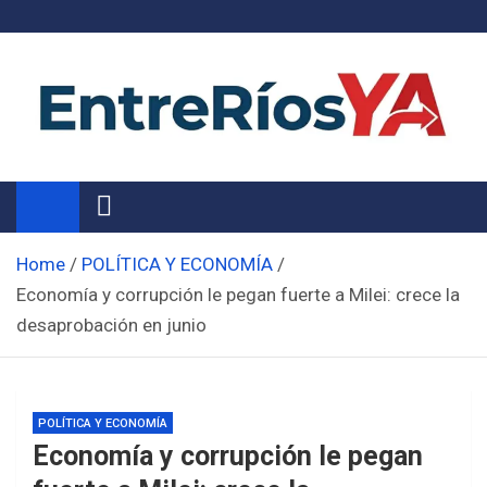
Skip
to
content
Noticias de Entre Ríos
Información de toda la provincia ahora
Home
POLÍTICA Y ECONOMÍA
Economía y corrupción le pegan fuerte a Milei: crece la
desaprobación en junio
POLÍTICA Y ECONOMÍA
Economía y corrupción le pegan