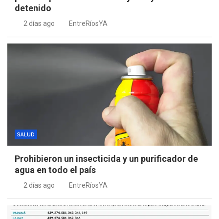
detenido
2 días ago
EntreRíosYA
SALUD
Prohibieron un insecticida y un purificador de
agua en todo el país
2 días ago
EntreRíosYA