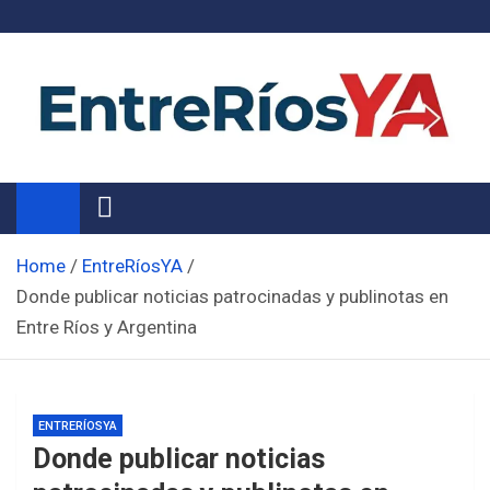
Skip
to
content
Noticias de Entre Ríos
Información de toda la provincia ahora
Home
EntreRíosYA
Donde publicar noticias patrocinadas y publinotas en
Entre Ríos y Argentina
ENTRERÍOSYA
Donde publicar noticias