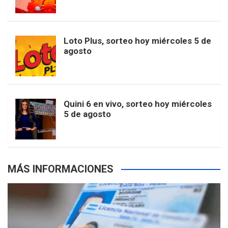
o
g
k
r
e
t
u
o
r
e
M
Loto Plus, sorteo hoy miércoles 5 de
e
b
agosto
k
a
s
a
r
e
m
t
p
Quini 6 en vivo, sorteo hoy miércoles
5 de agosto
s
MÁS INFORMACIONES