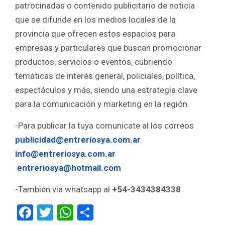
patrocinadas o contenido publicitario de noticia
b
er
s
e
que se difunde en los medios locales de la
o
A
provincia que ofrecen estos espacios para
o
p
empresas y particulares que buscan promocionar
k
p
productos, servicios o eventos, cubriendo
temáticas de interés general, policiales, política,
espectáculos y más, siendo una estrategia clave
para la comunicación y marketing en la región.
-Para publicar la tuya comunicate al los correos
publicidad@entreriosya.com.ar
info@entreriosya.com.ar
entreriosya@hotmail.com
-Tambien via whatsapp al
+54-3434384338
F
T
W
S