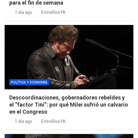
para el fin de semana
1 día ago
EntreRíosYA
POLÍTICA Y ECONOMÍA
Descoordinaciones, gobernadores rebeldes y
el “factor Tini”: por qué Milei sufrió un calvario
en el Congreso
1 día ago
EntreRíosYA