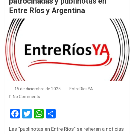
patrocinadas y publinotas en
Entre Ríos y Argentina
15 de diciembre de 2025
EntreRíosYA
No Comments
F
T
W
S
a
wi
h
h
Las “publinotas en Entre Ríos” se refieren a noticias
ce
tt
at
ar