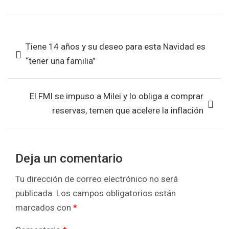
a
wi
h
h
ce
tt
at
ar
b
er
s
e
Navegación
Tiene 14 años y su deseo para esta Navidad es
o
A
de
“tener una familia”
o
p
entradas
k
p
El FMI se impuso a Milei y lo obliga a comprar
reservas, temen que acelere la inflación
Deja un comentario
Tu dirección de correo electrónico no será
publicada.
Los campos obligatorios están
marcados con
*