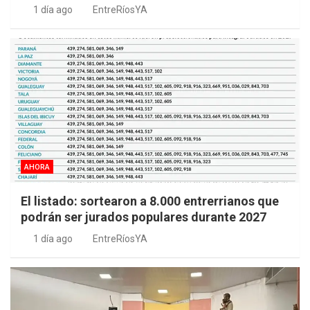
1 día ago
EntreRíosYA
AHORA
El listado: sortearon a 8.000 entrerrianos que
podrán ser jurados populares durante 2027
1 día ago
EntreRíosYA