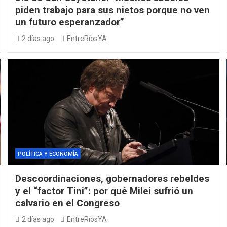
piden trabajo para sus nietos porque no ven
un futuro esperanzador”
2 días ago
EntreRíosYA
POLÍTICA Y ECONOMÍA
Descoordinaciones, gobernadores rebeldes
y el “factor Tini”: por qué Milei sufrió un
calvario en el Congreso
2 días ago
EntreRíosYA