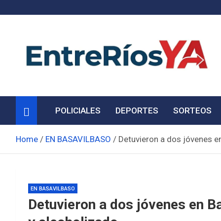
Skip
to
content
Noticias de Entre Ríos
Información de toda la provincia ahora
POLICIALES
DEPORTES
SORTEOS
Home
EN BASAVILBASO
Detuvieron a dos jóvenes e
EN BASAVILBASO
Detuvieron a dos jóvenes en B