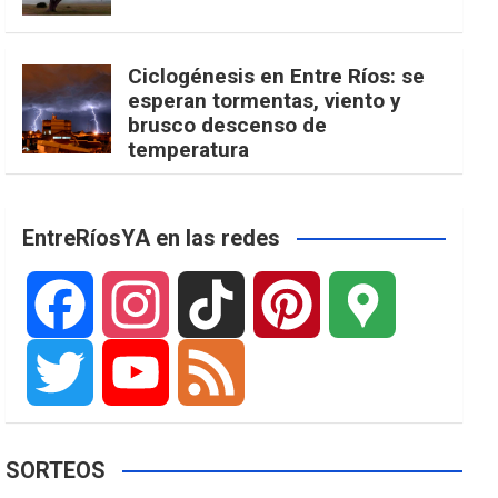
Ciclogénesis en Entre Ríos: se
esperan tormentas, viento y
brusco descenso de
temperatura
EntreRíosYA en las redes
F
I
T
P
G
a
n
i
i
o
T
Y
F
SORTEOS