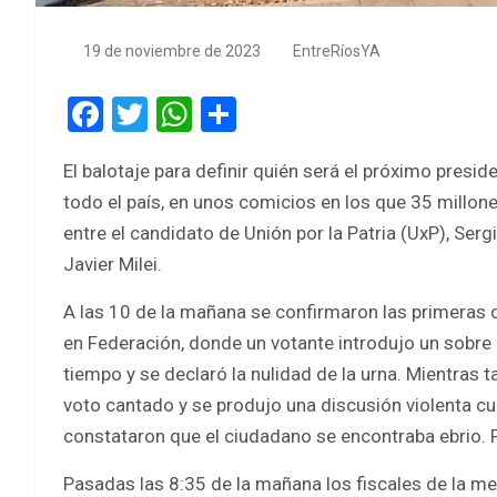
19 de noviembre de 2023
EntreRíosYA
F
T
W
S
a
wi
h
h
El balotaje para definir quién será el próximo pres
ce
tt
at
ar
todo el país, en unos comicios en los que 35 millon
b
er
s
e
entre el candidato de Unión por la Patria (UxP), Serg
o
A
Javier Milei.
o
p
A las 10 de la mañana se confirmaron las primeras 
k
p
en Federación, donde un votante introdujo un sobre
tiempo y se declaró la nulidad de la urna. Mientras 
voto cantado y se produjo una discusión violenta cu
constataron que el ciudadano se encontraba ebrio. 
Pasadas las 8:35 de la mañana los fiscales de la m