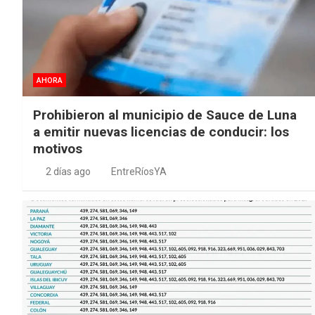
AHORA
Prohibieron al municipio de Sauce de Luna
a emitir nuevas licencias de conducir: los
motivos
2 días ago
EntreRíosYA