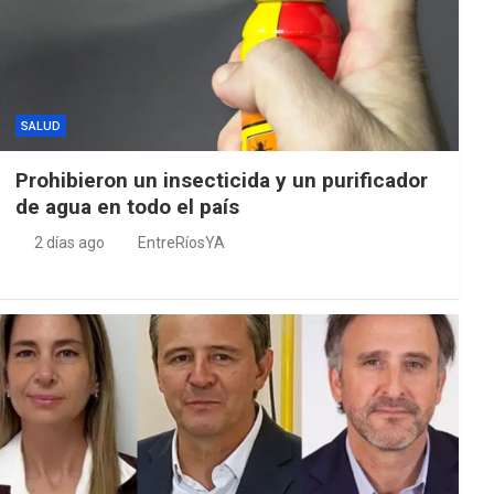
SALUD
Prohibieron un insecticida y un purificador
de agua en todo el país
2 días ago
EntreRíosYA