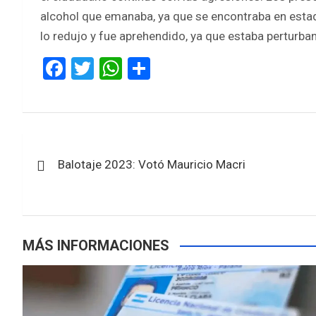
alcohol que emanaba, ya que se encontraba en estado
lo redujo y fue aprehendido, ya que estaba perturban
F
T
W
S
a
wi
h
h
ce
tt
at
ar
b
er
s
e
Navegación
o
A
Balotaje 2023: Votó Mauricio Macri
de
o
p
k
p
entradas
MÁS INFORMACIONES