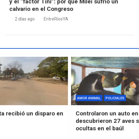
y el “factor Tini”: por qué Milei sufrió un
calvario en el Congreso
2 días ago
EntreRíosYA
AMOR ANIMAL
POLICIALES
ta recibió un disparo en
Controlaron un auto en 
descubrieron 27 aves s
ocultas en el baúl