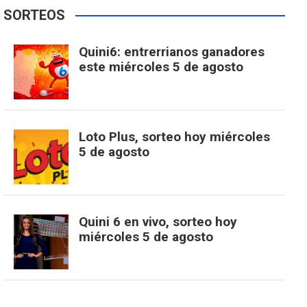
e
t
T
t
g
SORTEOS
i
u
e
b
a
o
e
l
Quini6: entrerrianos ganadores
t
T
d
este miércoles 5 de agosto
o
g
k
r
e
t
u
o
r
e
M
Loto Plus, sorteo hoy miércoles
e
b
5 de agosto
k
a
s
a
r
e
m
t
p
Quini 6 en vivo, sorteo hoy
miércoles 5 de agosto
s