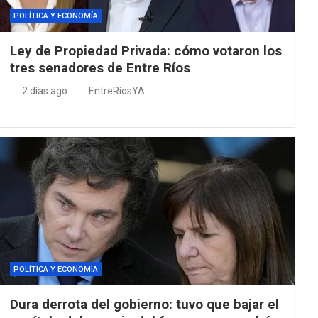
POLÍTICA Y ECONOMÍA
Ley de Propiedad Privada: cómo votaron los
tres senadores de Entre Ríos
2 días ago
EntreRíosYA
POLÍTICA Y ECONOMÍA
Dura derrota del gobierno: tuvo que bajar el