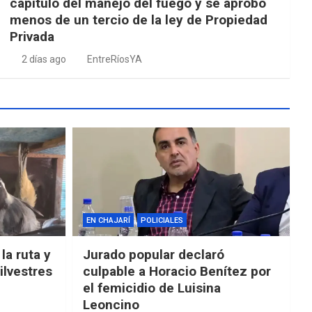
capítulo del manejo del fuego y se aprobó
menos de un tercio de la ley de Propiedad
Privada
2 días ago
EntreRíosYA
EN CHAJARÍ
POLICIALES
la ruta y
Jurado popular declaró
ilvestres
culpable a Horacio Benítez por
el femicidio de Luisina
Leoncino