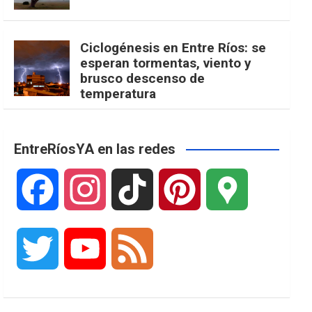
Ciclogénesis en Entre Ríos: se
esperan tormentas, viento y
brusco descenso de
temperatura
EntreRíosYA en las redes
F
I
T
P
G
a
n
i
i
o
T
Y
F
c
s
k
n
o
w
o
e