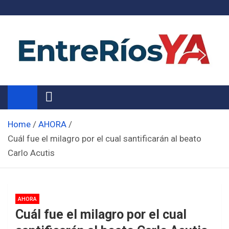
Skip
to
content
Noticias de Entre Ríos
Información de toda la provincia ahora
Home
AHORA
Cuál fue el milagro por el cual santificarán al beato
Carlo Acutis
AHORA
Cuál fue el milagro por el cual