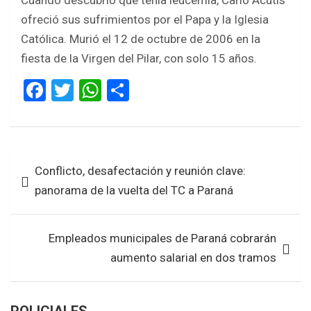
Cuando descubrió que tenía leucemia, Carlo Acutis
ofreció sus sufrimientos por el Papa y la Iglesia
Católica. Murió el 12 de octubre de 2006 en la
fiesta de la Virgen del Pilar, con solo 15 años.
F
T
W
S
a
wi
h
h
ce
tt
at
ar
b
er
s
e
Navegación
Conflicto, desafectación y reunión clave:
o
A
de
panorama de la vuelta del TC a Paraná
o
p
entradas
k
p
Empleados municipales de Paraná cobrarán
aumento salarial en dos tramos