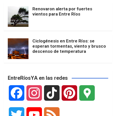
Renovaron alerta por fuertes
vientos para Entre Ríos
Ciclogénesis en Entre Ríos: se
esperan tormentas, viento y brusco
descenso de temperatura
EntreRíosYA en las redes
F
I
T
P
G
a
n
i
i
o
T
Y
F