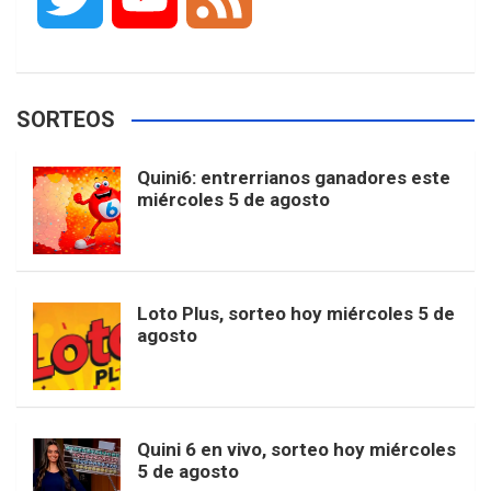
c
s
k
n
o
w
o
e
e
t
T
t
g
SORTEOS
i
u
e
b
a
o
e
l
Quini6: entrerrianos ganadores este
t
T
d
miércoles 5 de agosto
o
g
k
r
e
t
u
o
r
e
M
Loto Plus, sorteo hoy miércoles 5 de
e
b
agosto
k
a
s
a
r
e
m
t
p
Quini 6 en vivo, sorteo hoy miércoles
5 de agosto