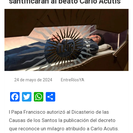
santificarán al beato Carlo Acutis
24 de mayo de 2024
EntreRíosYA
F
T
W
S
a
wi
h
h
l Papa Francisco autorizó al Dicasterio de las
ce
tt
at
ar
Causas de los Santos la publicación del decreto
b
er
s
e
que reconoce un milagro atribuido a Carlo Acutis.