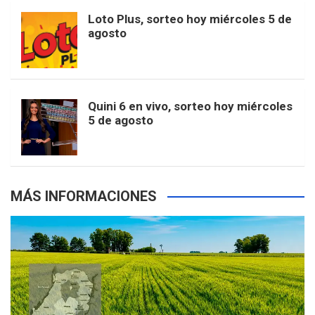
o
r
e
M
Loto Plus, sorteo hoy miércoles 5 de
e
b
agosto
k
a
s
a
r
e
m
t
p
Quini 6 en vivo, sorteo hoy miércoles
5 de agosto
s
MÁS INFORMACIONES