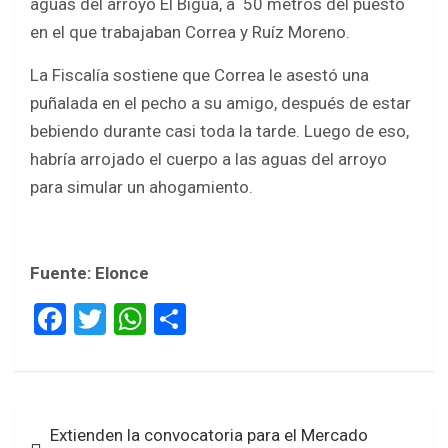
aguas del arroyo El Biguá, a 50 metros del puesto
en el que trabajaban Correa y Ruíz Moreno.
La Fiscalía sostiene que Correa le asestó una
puñalada en el pecho a su amigo, después de estar
bebiendo durante casi toda la tarde. Luego de eso,
habría arrojado el cuerpo a las aguas del arroyo
para simular un ahogamiento.
Fuente: Elonce
F
T
W
S
a
wi
h
h
ce
tt
at
ar
b
er
s
e
Navegación
Extienden la convocatoria para el Mercado
o
A
de