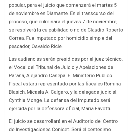
b
er
s
e
popular, para el juicio que comenzará el martes 5
o
A
de noviembre en Diamante. En el transcurso del
o
p
proceso, que culminará el jueves 7 de noviembre,
k
p
se resolverá la culpabilidad o no de Claudio Roberto
Correa. Fue imputado por homicidio simple del
pescador, Osvaldo Ricle.
Las audiencias serán presididas por el juez técnico,
el Vocal del Tribunal de Juicio y Apelaciones de
Paraná, Alejandro Cánepa. El Ministerio Público
Fiscal estará representado por las fiscales Romina
Blasich, Micaela A. Calgaro, y la delegada judicial,
Cynthia Monge. La defensa del imputado será
ejercida por la defensora oficial, María Favotti.
El juicio se desarrollará en el Auditorio del Centro
de Investigaciones Conicet. Será el centésimo