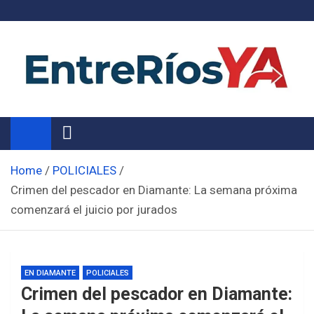
Skip
to
content
Noticias de Entre Ríos
Información de toda la provincia ahora
Home
POLICIALES
Crimen del pescador en Diamante: La semana próxima
comenzará el juicio por jurados
EN DIAMANTE
POLICIALES
Crimen del pescador en Diamante: