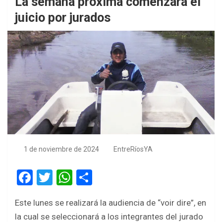
La semana próxima comenzará el
juicio por jurados
1 de noviembre de 2024
EntreRíosYA
F
T
W
S
a
wi
h
h
Este lunes se realizará la audiencia de “voir dire”, en
ce
tt
at
ar
la cual se seleccionará a los integrantes del jurado