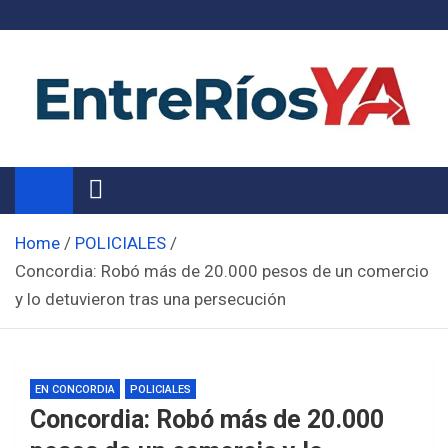
Skip
to
content
Noticias de Entre Ríos
Información de toda la provincia ahora
Home
POLICIALES
Concordia: Robó más de 20.000 pesos de un comercio
y lo detuvieron tras una persecución
EN CONCORDIA
POLICIALES
Concordia: Robó más de 20.000