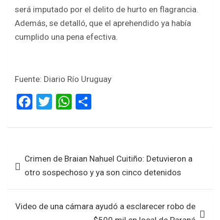
será imputado por el delito de hurto en flagrancia.
Además, se detalló, que el aprehendido ya había
cumplido una pena efectiva.
Fuente: Diario Río Uruguay
F
T
W
S
a
wi
h
h
ce
tt
at
ar
b
er
s
e
Navegación
Crimen de Braian Nahuel Cuitiño: Detuvieron a
o
A
de
otro sospechoso y ya son cinco detenidos
o
p
entradas
k
p
Video de una cámara ayudó a esclarecer robo de