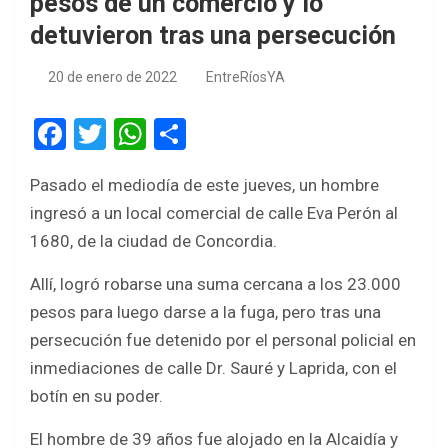
pesos de un comercio y lo
detuvieron tras una persecución
20 de enero de 2022
EntreRíosYA
F
T
W
S
a
wi
h
h
Pasado el mediodía de este jueves, un hombre
ce
tt
at
ar
ingresó a un local comercial de calle Eva Perón al
b
er
s
e
1680, de la ciudad de Concordia.
o
A
Allí, logró robarse una suma cercana a los 23.000
o
p
pesos para luego darse a la fuga, pero tras una
k
p
persecución fue detenido por el personal policial en
inmediaciones de calle Dr. Sauré y Laprida, con el
botín en su poder.
El hombre de 39 años fue alojado en la Alcaidía y