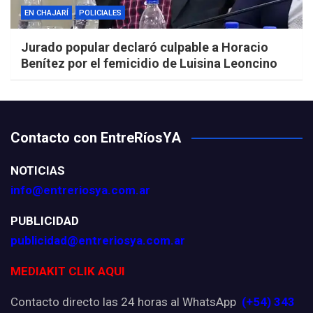
EN CHAJARÍ
POLICIALES
Jurado popular declaró culpable a Horacio
Benítez por el femicidio de Luisina Leoncino
Contacto con EntreRíosYA
NOTICIAS
info@entreriosya.com.ar
PUBLICIDAD
publicidad@entreriosya.com.ar
MEDIAKIT CLIK AQUI
Contacto directo las 24 horas al WhatsApp
(+54) 343