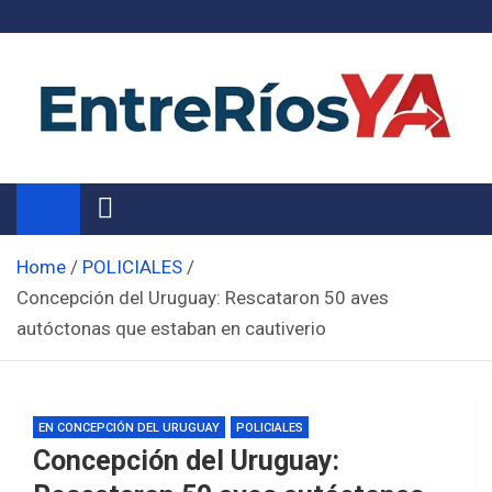
Skip
to
content
Noticias de Entre Ríos
Información de toda la provincia ahora
Home
POLICIALES
Concepción del Uruguay: Rescataron 50 aves
autóctonas que estaban en cautiverio
EN CONCEPCIÓN DEL URUGUAY
POLICIALES
Concepción del Uruguay: