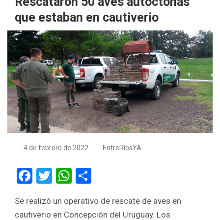
Rescataron 50 aves autóctonas
que estaban en cautiverio
4 de febrero de 2022
EntreRíosYA
F
T
W
S
a
wi
h
h
Se realizó un operativo de rescate de aves en
ce
tt
at
ar
cautiverio en Concepción del Uruguay. Los