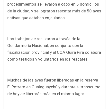
b
er
s
e
procedimientos se llevaron a cabo en 5 domicilios
o
A
de la ciudad, y se lograron rescatar más de 50 aves
o
p
nativas que estaban enjauladas.
k
p
Los trabajos se realizaron a través de la
Gendarmería Nacional, en conjunto con la
fiscalización provincial y el COA Güirá Pirá colabora
como testigos y voluntarios en los rescates.
Muchas de las aves fueron liberadas en la reserva
El Potrero en Gualeguaychú y durante el transcurso
de hoy se liberarán más en el mismo lugar.