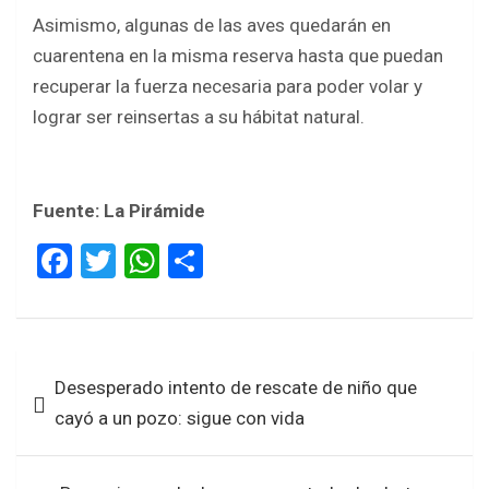
Asimismo, algunas de las aves quedarán en
cuarentena en la misma reserva hasta que puedan
recuperar la fuerza necesaria para poder volar y
lograr ser reinsertas a su hábitat natural.
Fuente: La Pirámide
F
T
W
S
a
wi
h
h
ce
tt
at
ar
b
er
s
e
Navegación
Desesperado intento de rescate de niño que
o
A
de
cayó a un pozo: sigue con vida
o
p
entradas
k
p