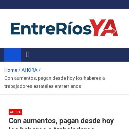
Skip
to
content
Noticias de Entre Ríos
Información de toda la provincia ahora
Home
AHORA
Con aumentos, pagan desde hoy los haberes a
trabajadores estatales entrerrianos
AHORA
Con aumentos, pagan desde hoy