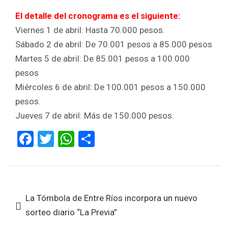
El detalle del cronograma es el siguiente:
Viernes 1 de abril: Hasta 70.000 pesos.
Sábado 2 de abril: De 70.001 pesos a 85.000 pesos
Martes 5 de abril: De 85.001 pesos a 100.000
pesos
Miércoles 6 de abril: De 100.001 pesos a 150.000
pesos.
Jueves 7 de abril: Más de 150.000 pesos.
F
T
W
S
a
wi
h
h
ce
tt
at
ar
b
er
s
e
Navegación
La Tómbola de Entre Ríos incorpora un nuevo
o
A
de
sorteo diario “La Previa”
o
p
entradas