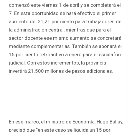
b
er
s
e
comenzó este viernes 1 de abril y se completará el
o
A
7. En esta oportunidad se hará efectivo el primer
o
p
aumento del 21,21 por ciento para trabajadores de
k
p
la administración central, mientras que para el
sector docente ese mismo aumento se concretará
mediante complementarias. También se abonará el
15 por ciento retroactivo a enero para el escalafón
judicial. Con estos incrementos, la provincia
invertirá 21.500 millones de pesos adicionales.
En ese marco, el ministro de Economía, Hugo Ballay,
precisó que “en este caso se liquida un 15 por