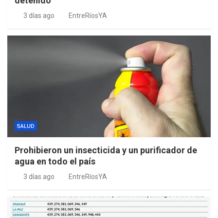
detenido
3 días ago
EntreRíosYA
SALUD
Prohibieron un insecticida y un purificador de
agua en todo el país
3 días ago
EntreRíosYA