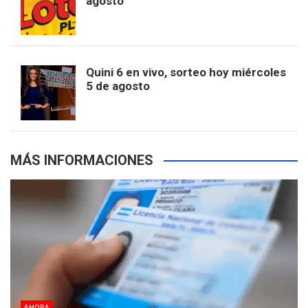
agosto
k
a
s
a
r
e
m
t
p
Quini 6 en vivo, sorteo hoy miércoles
5 de agosto
s
MÁS INFORMACIONES
AHORA