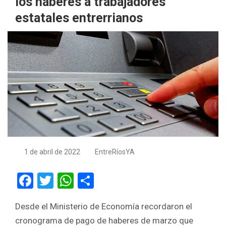
los haberes a trabajadores
estatales entrerrianos
1 de abril de 2022
EntreRíosYA
F
T
W
S
a
wi
h
h
Desde el Ministerio de Economía recordaron el
ce
tt
at
ar
cronograma de pago de haberes de marzo que