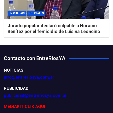
EN CHAJARÍ
POLICIALES
Jurado popular declaró culpable a Horacio
Benítez por el femicidio de Luisina Leoncino
Contacto con EntreRíosYA
NOTICIAS
info@entreriosya.com.ar
PUBLICIDAD
publicidad@entreriosya.com.ar
MEDIAKIT CLIK AQUI