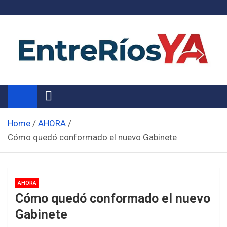
Skip
to
content
Noticias de Entre Ríos
Información de toda la provincia ahora
Home
AHORA
Cómo quedó conformado el nuevo Gabinete
AHORA
Cómo quedó conformado el nuevo
Gabinete