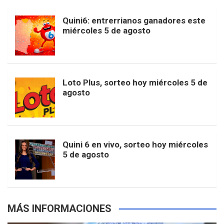
b
a
o
e
l
Quini6: entrerrianos ganadores este
t
T
d
miércoles 5 de agosto
o
g
k
r
e
t
u
o
r
e
M
Loto Plus, sorteo hoy miércoles 5 de
e
b
agosto
k
a
s
a
r
e
m
t
p
Quini 6 en vivo, sorteo hoy miércoles
5 de agosto
s
MÁS INFORMACIONES