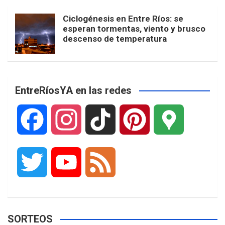
Ciclogénesis en Entre Ríos: se
esperan tormentas, viento y brusco
descenso de temperatura
EntreRíosYA en las redes
F
I
T
P
G
a
n
i
i
o
T
Y
F
c
s
k
n
o
w
o
e
e
t
T
t
g
SORTEOS
i
u
e