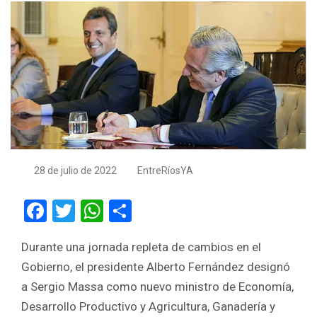
28 de julio de 2022
EntreRíosYA
F
T
W
S
a
wi
h
h
Durante una jornada repleta de cambios en el
ce
tt
at
ar
Gobierno, el presidente Alberto Fernández designó
b
er
s
e
a Sergio Massa como nuevo ministro de Economía,
o
A
Desarrollo Productivo y Agricultura, Ganadería y