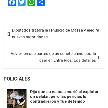
F
T
W
S
a
wi
h
h
ce
tt
at
ar
b
er
s
e
Navegación
Diputados tratará la renuncia de Massa y elegirá
o
A
de
nuevas autoridades
o
p
entradas
k
p
Advierten que partes de un cohete chino podría
caer en Entre Ríos: Los detalles
POLICIALES
Dijo que su esposa murió al explotar
un celular, pero las pericias lo
contradijeron y fue detenido