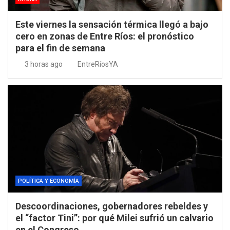
Este viernes la sensación térmica llegó a bajo
cero en zonas de Entre Ríos: el pronóstico
para el fin de semana
3 horas ago
EntreRíosYA
POLÍTICA Y ECONOMÍA
Descoordinaciones, gobernadores rebeldes y
el “factor Tini”: por qué Milei sufrió un calvario
en el Congreso