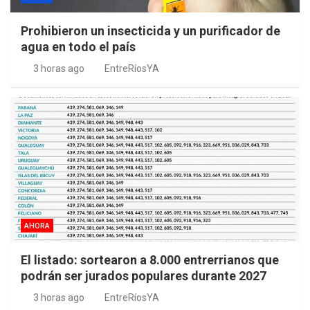
Prohibieron un insecticida y un purificador de
agua en todo el país
3 horas ago
EntreRíosYA
AHORA
El listado: sortearon a 8.000 entrerrianos que
podrán ser jurados populares durante 2027
3 horas ago
EntreRíosYA