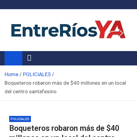
Skip
to
content
Noticias de Entre Ríos
Información de toda la provincia ahora
Home
POLICIALES
Boqueteros robaron más de $40 millones en un local
del centro santafesino
POLICIALES
Boqueteros robaron más de $40