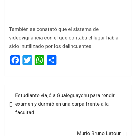
También se constató que el sistema de
videovigilancia con el que contaba el lugar había
sido inutilizado por los delincuentes.
F
T
W
S
a
wi
h
h
ce
tt
at
ar
b
er
s
e
Navegación
Estudiante viajó a Gualeguaychú para rendir
o
A
de
examen y durmió en una carpa frente a la
o
p
entradas
facultad
k
p
Murió Bruno Latour