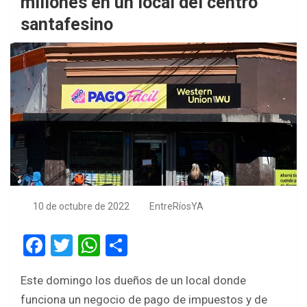
millones en un local del centro
santafesino
10 de octubre de 2022
EntreRíosYA
F
T
W
S
a
wi
h
h
Este domingo los dueños de un local donde
ce
tt
at
ar
funciona un negocio de pago de impuestos y de