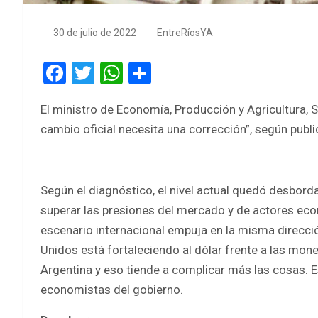
30 de julio de 2022
EntreRíosYA
F
T
W
S
a
wi
h
h
El ministro de Economía, Producción y Agricultura, 
ce
tt
at
ar
cambio oficial necesita una corrección”, según publi
b
er
s
e
o
A
o
p
Según el diagnóstico, el nivel actual quedó desbordad
k
p
superar las presiones del mercado y de actores eco
escenario internacional empuja en la misma direcció
Unidos está fortaleciendo al dólar frente a las mo
Argentina y eso tiende a complicar más las cosas. E
economistas del gobierno.