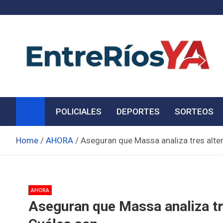
Skip
to
content
Noticias de Entre Ríos
Información de toda la provincia ahora
POLICIALES
DEPORTES
SORTEOS
Home
AHORA
Aseguran que Massa analiza tres alter
AHORA
Aseguran que Massa analiza tre