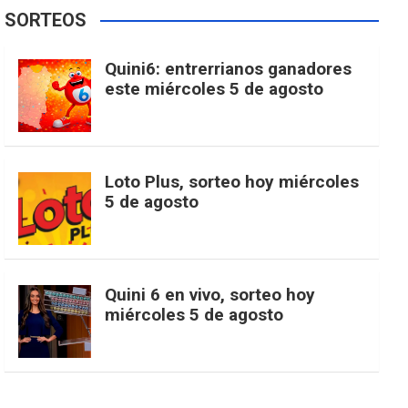
e
t
T
t
g
SORTEOS
i
u
e
b
a
o
e
l
Quini6: entrerrianos ganadores
t
T
d
este miércoles 5 de agosto
o
g
k
r
e
t
u
o
r
e
M
Loto Plus, sorteo hoy miércoles
e
b
5 de agosto
k
a
s
a
r
e
m
t
p
Quini 6 en vivo, sorteo hoy
miércoles 5 de agosto
s