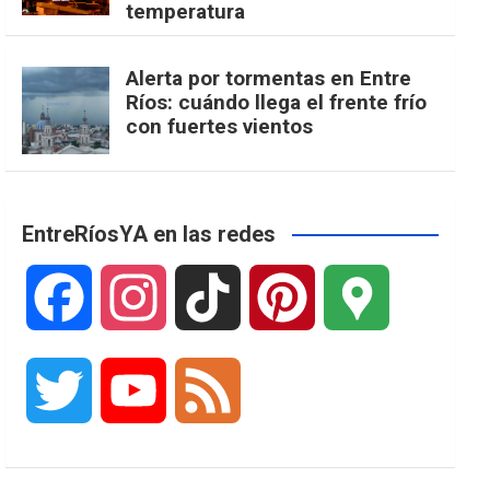
temperatura
Alerta por tormentas en Entre
Ríos: cuándo llega el frente frío
con fuertes vientos
EntreRíosYA en las redes
F
I
T
P
G
a
n
i
i
o
T
Y
F
c
s
k
n
o
w
o
e