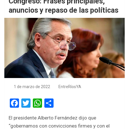
Congreso: Frases principales,
anuncios y repaso de las políticas
1 de marzo de 2022
EntreRíosYA
F
T
W
S
a
wi
h
h
El presidente Alberto Fernández dijo que
ce
tt
at
ar
“gobernamos con convicciones firmes y con el