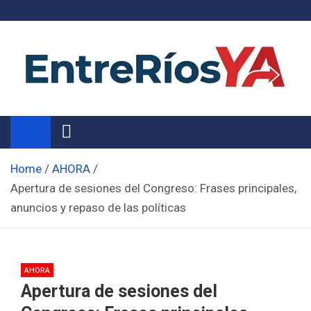
Skip
to
content
Noticias de Entre Ríos
Información de toda la provincia ahora
Home
AHORA
Apertura de sesiones del Congreso: Frases principales,
anuncios y repaso de las políticas
AHORA
Apertura de sesiones del