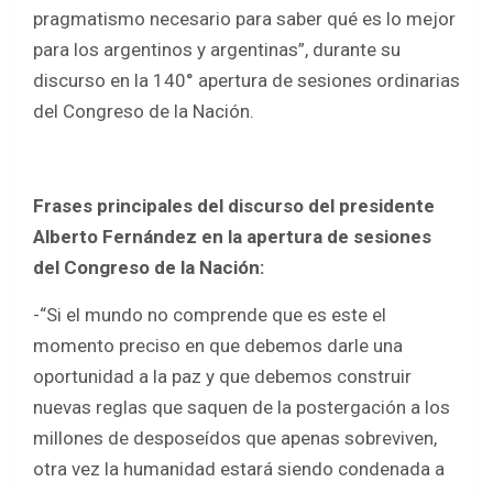
b
er
s
e
pragmatismo necesario para saber qué es lo mejor
o
A
para los argentinos y argentinas”, durante su
o
p
discurso en la 140° apertura de sesiones ordinarias
k
p
del Congreso de la Nación.
Frases principales del discurso del presidente
Alberto Fernández en la apertura de sesiones
del Congreso de la Nación:
-“Si el mundo no comprende que es este el
momento preciso en que debemos darle una
oportunidad a la paz y que debemos construir
nuevas reglas que saquen de la postergación a los
millones de desposeídos que apenas sobreviven,
otra vez la humanidad estará siendo condenada a