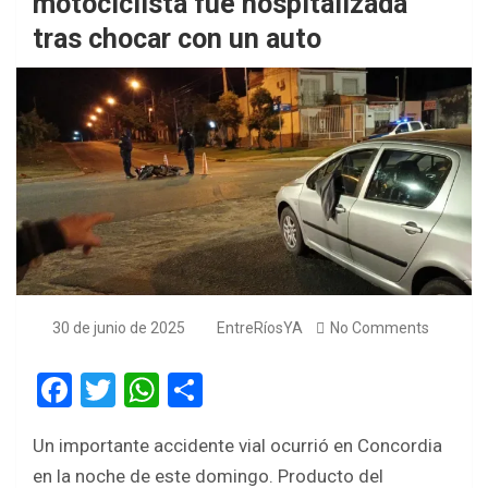
motociclista fue hospitalizada
tras chocar con un auto
30 de junio de 2025
EntreRíosYA
No Comments
F
T
W
S
a
wi
h
h
Un importante accidente vial ocurrió en Concordia
ce
tt
at
ar
en la noche de este domingo. Producto del