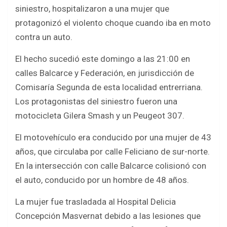
b
er
s
e
siniestro, hospitalizaron a una mujer que
o
A
protagonizó el violento choque cuando iba en moto
o
p
contra un auto.
k
p
El hecho sucedió este domingo a las 21:00 en
calles Balcarce y Federación, en jurisdicción de
Comisaría Segunda de esta localidad entrerriana.
Los protagonistas del siniestro fueron una
motocicleta Gilera Smash y un Peugeot 307.
El motovehículo era conducido por una mujer de 43
años, que circulaba por calle Feliciano de sur-norte.
En la intersección con calle Balcarce colisionó con
el auto, conducido por un hombre de 48 años.
La mujer fue trasladada al Hospital Delicia
Concepción Masvernat debido a las lesiones que