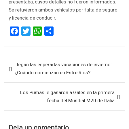
presentaba, cuyos detalles no fueron informados.
Se retuvieron ambos vehículos por falta de seguro
y licencia de conducir.
F
T
W
S
a
wi
h
h
ce
tt
at
ar
b
er
s
e
Navegación
Llegan las esperadas vacaciones de invierno:
o
A
de
¿Cuándo comienzan en Entre Ríos?
o
p
entradas
k
p
Los Pumas le ganaron a Gales en la primera
fecha del Mundial M20 de Italia
Deja un comentario