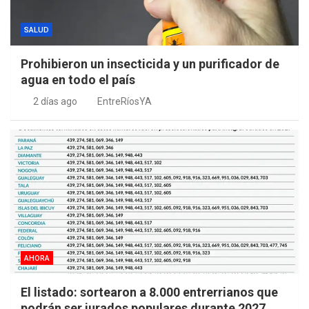
SALUD
Prohibieron un insecticida y un purificador de
agua en todo el país
2 días ago
EntreRíosYA
AHORA
El listado: sortearon a 8.000 entrerrianos que
podrán ser jurados populares durante 2027