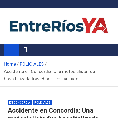
Skip
to
content
Noticias de Entre Ríos
Información de toda la provincia ahora
Home
POLICIALES
Accidente en Concordia: Una motociclista fue
hospitalizada tras chocar con un auto
EN CONCORDIA
POLICIALES
Accidente en Concordia: Una