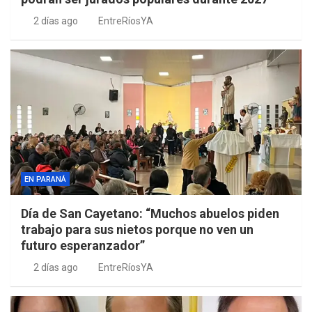
2 días ago
EntreRíosYA
EN PARANÁ
Día de San Cayetano: “Muchos abuelos piden
trabajo para sus nietos porque no ven un
futuro esperanzador”
2 días ago
EntreRíosYA