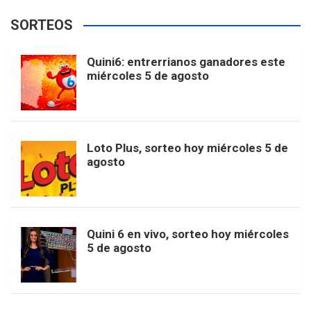
e
t
T
t
g
SORTEOS
i
u
e
b
a
o
e
l
Quini6: entrerrianos ganadores este
t
T
d
miércoles 5 de agosto
o
g
k
r
e
t
u
o
r
e
M
Loto Plus, sorteo hoy miércoles 5 de
e
b
agosto
k
a
s
a
r
e
m
t
p
Quini 6 en vivo, sorteo hoy miércoles
5 de agosto
s