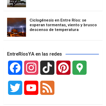
Ciclogénesis en Entre Ríos: se
esperan tormentas, viento y brusco
descenso de temperatura
EntreRíosYA en las redes
F
I
T
P
G
a
n
i
i
o
T
Y
F
c
s
k
n
o
w
o
e