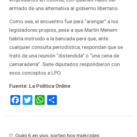
armado de una alternativa al gobierno libertario.
Como sea, el encuentro fue para “arengar” a los
legisladores propios, pese a que Martín Menem
habría instruido a la bancada para que, ante
cualquier consulta periodística, respondan que se
trató de una reunión “distendida” o “una cena de
camaradería”. Siete diputados respondieron con
esos conceptos a LPO.
Fuente: La Politica Online
F
T
W
S
a
wi
h
h
ce
tt
at
ar
b
er
s
e
Navegación
Quini 6 en vivo, sorteo hoy miércoles