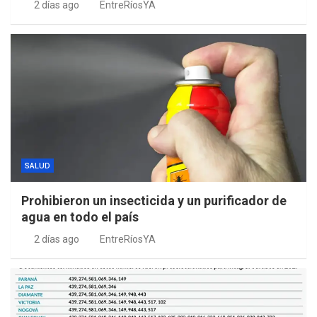
2 días ago
EntreRíosYA
SALUD
Prohibieron un insecticida y un purificador de
agua en todo el país
2 días ago
EntreRíosYA