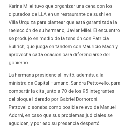
a
wi
h
h
Karina Milei tuvo que organizar una cena con los
ce
tt
at
ar
diputados de LLA en un restaurante de sushi en
b
er
s
e
Villa Urquiza para plantear que está garantizada la
o
A
reelección de su hermano, Javier Milei. El encuentro
o
p
se produjo en medio de la tensión con Patricia
k
p
Bullrich, que juega en tándem con Mauricio Macri y
aprovecha cada ocasión para diferenciarse del
gobierno.
La hermana presidencial invitó, además, a la
ministra de Capital Humano, Sandra Pettovello, para
compartir la cita junto a 70 de los 95 integrantes
del bloque liderado por Gabriel Bornoroni.
Pettovello sonaba como posible relevo de Manuel
Adorni, en caso que sus problemas judiciales se
agudicen, y por eso su presencia despertó