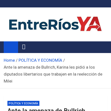
Skip
to
content
Noticias de Entre Ríos
Información de toda la provincia ahora
Home
POLÍTICA Y ECONOMÍA
Ante la amenaza de Bullrich, Karina les pidió a los
diputados libertarios que trabajen en la reelección de
Milei
POLÍTICA Y ECONOMÍA
Ante la amenaza de Bullrich,