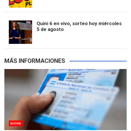
k
a
s
a
r
e
m
t
p
Quini 6 en vivo, sorteo hoy miércoles
5 de agosto
s
MÁS INFORMACIONES
AHORA