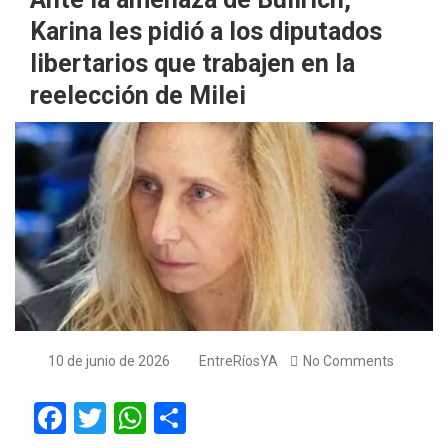
Karina les pidió a los diputados
libertarios que trabajen en la
reelección de Milei
10 de junio de 2026
EntreRíosYA
No Comments
F
T
W
S