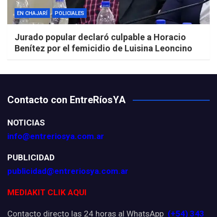
EN CHAJARÍ
POLICIALES
Jurado popular declaró culpable a Horacio
Benítez por el femicidio de Luisina Leoncino
Contacto con EntreRíosYA
NOTICIAS
info@entreriosya.com.ar
PUBLICIDAD
publicidad@entreriosya.com.ar
MEDIAKIT CLIK AQUI
Contacto directo las 24 horas al WhatsApp
(+54) 343