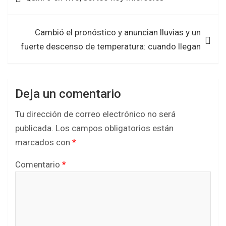
o
A
de
o
p
entradas
k
p
Cambió el pronóstico y anuncian lluvias y un
fuerte descenso de temperatura: cuando llegan
Deja un comentario
Tu dirección de correo electrónico no será
publicada.
Los campos obligatorios están
marcados con
*
Comentario
*