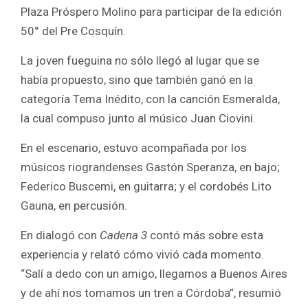
b
er
s
e
Plaza Próspero Molino para participar de la edición
o
A
50° del Pre Cosquín.
o
p
La joven fueguina no sólo llegó al lugar que se
k
p
había propuesto, sino que también ganó en la
categoría Tema Inédito, con la canción Esmeralda,
la cual compuso junto al músico Juan Ciovini.
En el escenario, estuvo acompañada por los
músicos riograndenses Gastón Speranza, en bajo;
Federico Buscemi, en guitarra; y el cordobés Lito
Gauna, en percusión.
En dialogó con
Cadena 3
contó más sobre esta
experiencia y relató cómo vivió cada momento.
“Salí a dedo con un amigo, llegamos a Buenos Aires
y de ahí nos tomamos un tren a Córdoba”, resumió