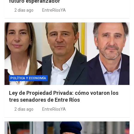
futuro esperanzador”
2 días ago
EntreRíosYA
POLÍTICA Y ECONOMÍA
Ley de Propiedad Privada: cómo votaron los
tres senadores de Entre Ríos
2 días ago
EntreRíosYA