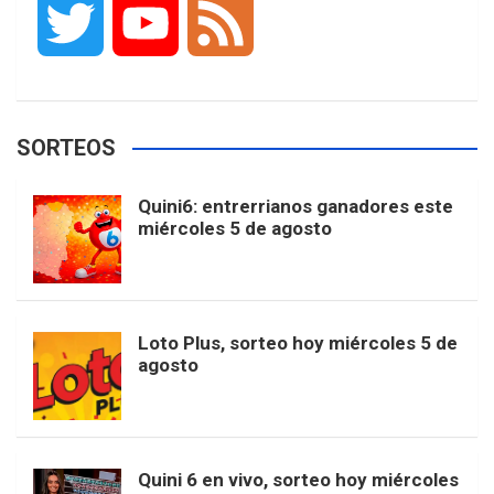
T
Y
F
c
s
k
n
o
w
o
e
e
t
T
t
g
SORTEOS
i
u
e
b
a
o
e
l
Quini6: entrerrianos ganadores este
t
T
d
miércoles 5 de agosto
o
g
k
r
e
t
u
o
r
e
M
Loto Plus, sorteo hoy miércoles 5 de
e
b
agosto
k
a
s
a
r
e
m
t
p
Quini 6 en vivo, sorteo hoy miércoles