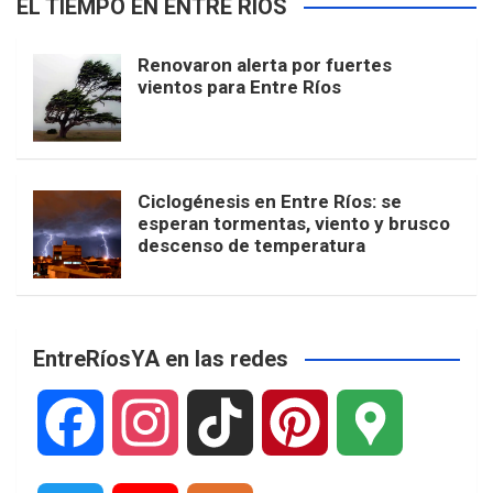
EL TIEMPO EN ENTRE RÍOS
Renovaron alerta por fuertes
vientos para Entre Ríos
Ciclogénesis en Entre Ríos: se
esperan tormentas, viento y brusco
descenso de temperatura
EntreRíosYA en las redes
F
I
T
P
G
a
n
i
i
o