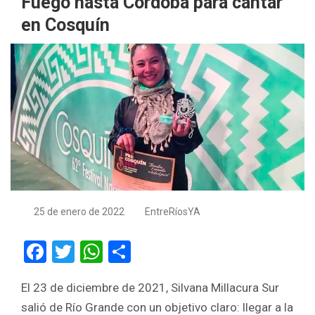
Fuego hasta Córdoba para cantar
en Cosquín
25 de enero de 2022
EntreRíosYA
F
T
W
S
a
wi
h
h
El 23 de diciembre de 2021, Silvana Millacura Sur
ce
tt
at
ar
salió de Río Grande con un objetivo claro: llegar a la