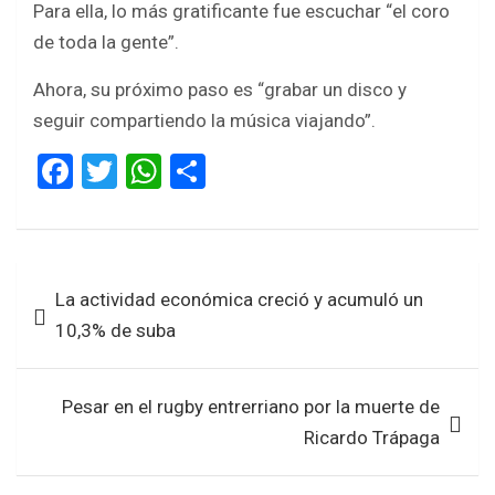
Para ella, lo más gratificante fue escuchar “el coro
de toda la gente”.
Ahora, su próximo paso es “grabar un disco y
seguir compartiendo la música viajando”.
F
T
W
S
a
wi
h
h
ce
tt
at
ar
b
er
s
e
Navegación
La actividad económica creció y acumuló un
o
A
de
10,3% de suba
o
p
entradas
k
p
Pesar en el rugby entrerriano por la muerte de
Ricardo Trápaga