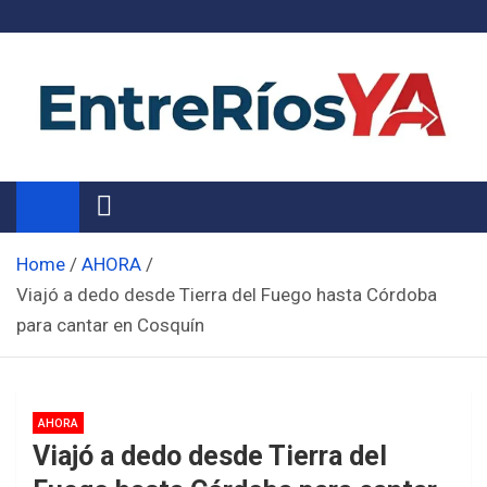
Skip
to
content
Noticias de Entre Ríos
Información de toda la provincia ahora
Home
AHORA
Viajó a dedo desde Tierra del Fuego hasta Córdoba
para cantar en Cosquín
AHORA
Viajó a dedo desde Tierra del