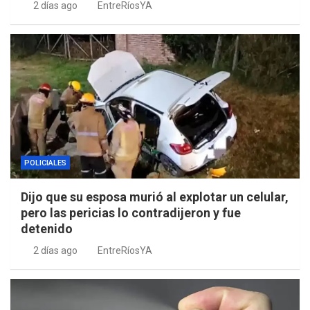
2 días ago
EntreRíosYA
POLICIALES
Dijo que su esposa murió al explotar un celular,
pero las pericias lo contradijeron y fue
detenido
2 días ago
EntreRíosYA