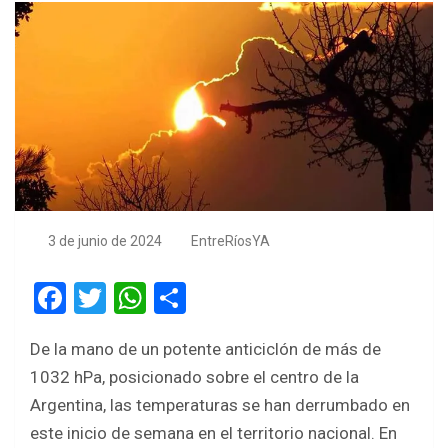
3 de junio de 2024
EntreRíosYA
F
T
W
S
a
wi
h
h
De la mano de un potente anticiclón de más de
ce
tt
at
ar
1032 hPa, posicionado sobre el centro de la
b
er
s
e
Argentina, las temperaturas se han derrumbado en
o
A
este inicio de semana en el territorio nacional. En