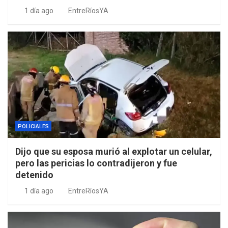
1 día ago
EntreRíosYA
POLICIALES
Dijo que su esposa murió al explotar un celular,
pero las pericias lo contradijeron y fue
detenido
1 día ago
EntreRíosYA