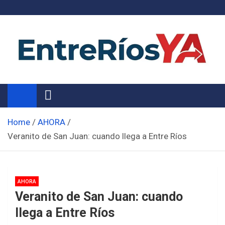
Skip
to
content
Noticias de Entre Ríos
Información de toda la provincia ahora
Home
AHORA
Veranito de San Juan: cuando llega a Entre Ríos
AHORA
Veranito de San Juan: cuando
llega a Entre Ríos