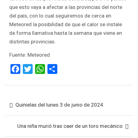
que esto vaya a afectar a las provincias del norte
del país, con lo cual seguiremos de cerca en
Meteored la posibilidad de que el calor se instale
de forma llamativa hasta la semana que viene en
distintas provincias.
Fuente: Meteored
F
T
W
S
a
wi
h
h
ce
tt
at
ar
b
er
s
e
Navegación
Quinielas del lunes 3 de junio de 2024
o
A
de
o
p
entradas
k
p
Una niña murió tras caer de un toro mecánico