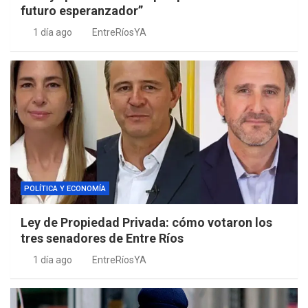
futuro esperanzador”
1 día ago
EntreRíosYA
POLÍTICA Y ECONOMÍA
Ley de Propiedad Privada: cómo votaron los
tres senadores de Entre Ríos
1 día ago
EntreRíosYA