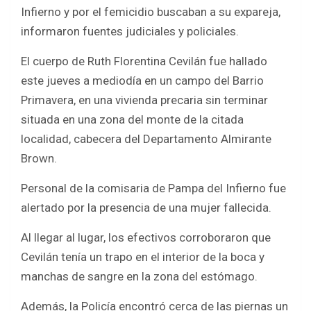
b
er
s
e
Infierno y por el femicidio buscaban a su expareja,
o
A
informaron fuentes judiciales y policiales.
o
p
El cuerpo de Ruth Florentina Cevilán fue hallado
k
p
este jueves a mediodía en un campo del Barrio
Primavera, en una vivienda precaria sin terminar
situada en una zona del monte de la citada
localidad, cabecera del Departamento Almirante
Brown.
Personal de la comisaria de Pampa del Infierno fue
alertado por la presencia de una mujer fallecida.
Al llegar al lugar, los efectivos corroboraron que
Cevilán tenía un trapo en el interior de la boca y
manchas de sangre en la zona del estómago.
Además, la Policía encontró cerca de las piernas un