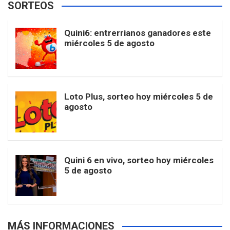
SORTEOS
i
u
e
b
a
o
e
l
Quini6: entrerrianos ganadores este
t
T
d
miércoles 5 de agosto
o
g
k
r
e
t
u
o
r
e
M
Loto Plus, sorteo hoy miércoles 5 de
e
b
agosto
k
a
s
a
r
e
m
t
p
Quini 6 en vivo, sorteo hoy miércoles
5 de agosto
s
MÁS INFORMACIONES