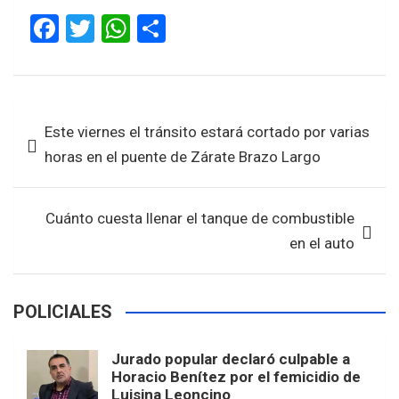
F
T
W
S
a
wi
h
h
ce
tt
at
ar
b
er
s
e
Navegación
Este viernes el tránsito estará cortado por varias
o
A
de
horas en el puente de Zárate Brazo Largo
o
p
entradas
k
p
Cuánto cuesta llenar el tanque de combustible
en el auto
POLICIALES
Jurado popular declaró culpable a
Horacio Benítez por el femicidio de
Luisina Leoncino