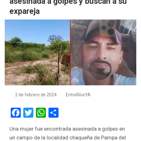
asesinada a golpes y buscan a su
expareja
2 de febrero de 2024
EntreRíosYA
F
T
W
S
a
wi
h
h
Una mujer fue encontrada asesinada a golpes en
ce
tt
at
ar
un campo de la localidad chaqueña de Pampa del