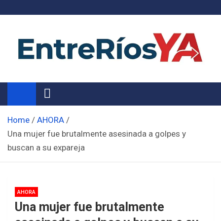
Skip
to
content
Noticias de Entre Ríos
Información de toda la provincia ahora
Home
AHORA
Una mujer fue brutalmente asesinada a golpes y
buscan a su expareja
AHORA
Una mujer fue brutalmente