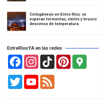
Ciclogénesis en Entre Ríos: se
esperan tormentas, viento y brusco
descenso de temperatura
EntreRíosYA en las redes
F
I
T
P
G
a
n
i
i
o
T
Y
F
c
s
k
n
o
w
o
e
e
t
T
t
g