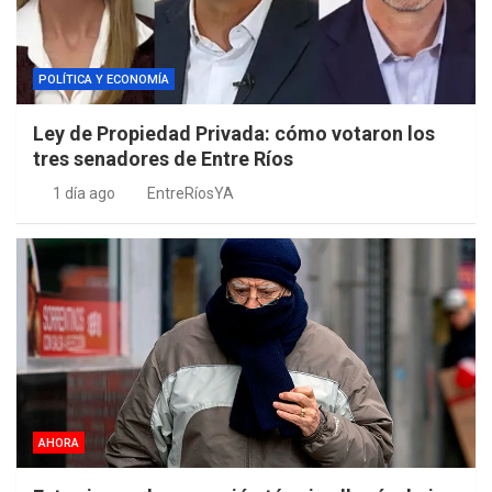
POLÍTICA Y ECONOMÍA
Ley de Propiedad Privada: cómo votaron los
tres senadores de Entre Ríos
1 día ago
EntreRíosYA
AHORA