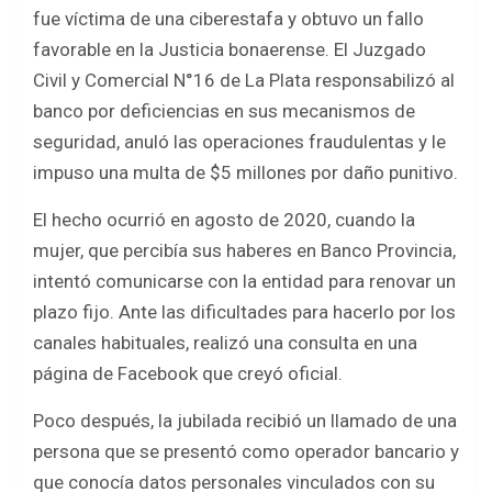
b
er
s
e
fue víctima de una ciberestafa y obtuvo un fallo
o
A
favorable en la Justicia bonaerense. El Juzgado
o
p
Civil y Comercial N°16 de La Plata responsabilizó al
k
p
banco por deficiencias en sus mecanismos de
seguridad, anuló las operaciones fraudulentas y le
impuso una multa de $5 millones por daño punitivo.
El hecho ocurrió en agosto de 2020, cuando la
mujer, que percibía sus haberes en Banco Provincia,
intentó comunicarse con la entidad para renovar un
plazo fijo. Ante las dificultades para hacerlo por los
canales habituales, realizó una consulta en una
página de Facebook que creyó oficial.
Poco después, la jubilada recibió un llamado de una
persona que se presentó como operador bancario y
que conocía datos personales vinculados con su