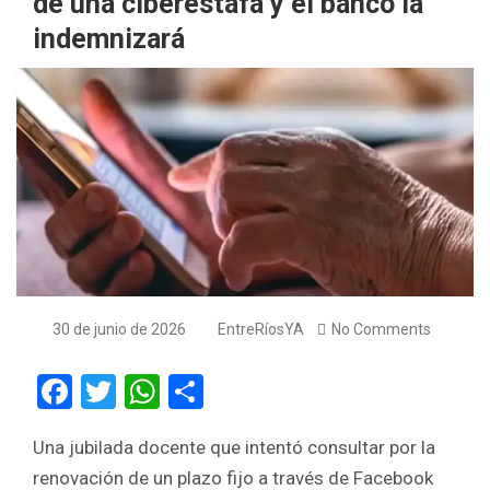
de una ciberestafa y el banco la
indemnizará
30 de junio de 2026
EntreRíosYA
No Comments
F
T
W
S
a
wi
h
h
Una jubilada docente que intentó consultar por la
ce
tt
at
ar
renovación de un plazo fijo a través de Facebook