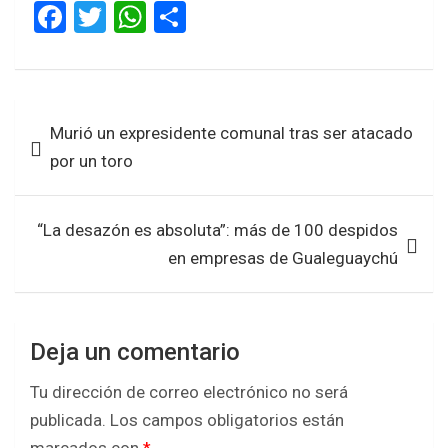
F
T
W
S
a
wi
h
h
ce
tt
at
ar
b
er
s
e
Navegación
Murió un expresidente comunal tras ser atacado
o
A
de
por un toro
o
p
entradas
k
p
“La desazón es absoluta”: más de 100 despidos
en empresas de Gualeguaychú
Deja un comentario
Tu dirección de correo electrónico no será
publicada.
Los campos obligatorios están