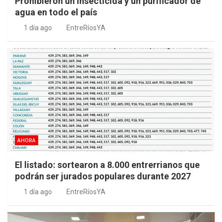
Prohibieron un insecticida y un purificador de
agua en todo el país
1 día ago
EntreRíosYA
AHORA
El listado: sortearon a 8.000 entrerrianos que
podrán ser jurados populares durante 2027
1 día ago
EntreRíosYA