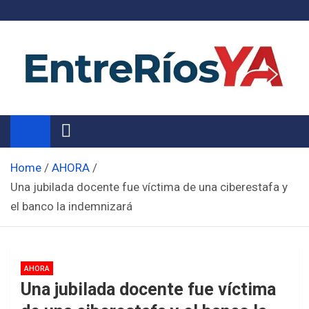
Skip
to
content
Noticias de Entre Ríos
Información de toda la provincia ahora
Home
AHORA
Una jubilada docente fue víctima de una ciberestafa y
el banco la indemnizará
AHORA
Una jubilada docente fue víctima