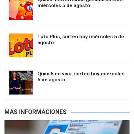
t
T
d
miércoles 5 de agosto
o
g
k
r
e
t
u
o
r
e
M
Loto Plus, sorteo hoy miércoles 5 de
e
b
agosto
k
a
s
a
r
e
m
t
p
Quini 6 en vivo, sorteo hoy miércoles
5 de agosto
s
MÁS INFORMACIONES