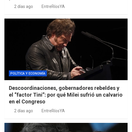
2 días ago
EntreRíosYA
POLÍTICA Y ECONOMÍA
Descoordinaciones, gobernadores rebeldes y
el “factor Tini”: por qué Milei sufrió un calvario
en el Congreso
2 días ago
EntreRíosYA