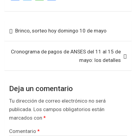
a
wi
h
h
ce
tt
at
ar
b
er
s
e
Navegación
Brinco, sorteo hoy domingo 10 de mayo
o
A
de
o
p
entradas
k
p
Cronograma de pagos de ANSES del 11 al 15 de
mayo: los detalles
Deja un comentario
Tu dirección de correo electrónico no será
publicada.
Los campos obligatorios están
marcados con
*
Comentario
*