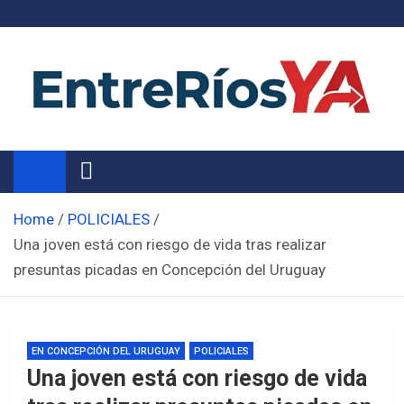
Skip
to
content
Noticias de Entre Ríos
Información de toda la provincia ahora
Home
POLICIALES
Una joven está con riesgo de vida tras realizar
presuntas picadas en Concepción del Uruguay
EN CONCEPCIÓN DEL URUGUAY
POLICIALES
Una joven está con riesgo de vida