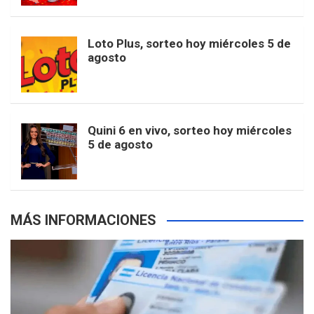
t
u
o
r
e
M
Loto Plus, sorteo hoy miércoles 5 de
e
b
agosto
k
a
s
a
r
e
m
t
p
Quini 6 en vivo, sorteo hoy miércoles
5 de agosto
s
MÁS INFORMACIONES