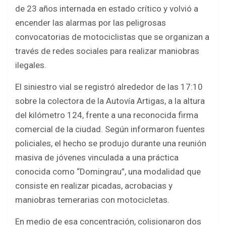
b
er
s
e
de 23 años internada en estado crítico y volvió a
o
A
encender las alarmas por las peligrosas
o
p
convocatorias de motociclistas que se organizan a
k
p
través de redes sociales para realizar maniobras
ilegales.
El siniestro vial se registró alrededor de las 17:10
sobre la colectora de la Autovía Artigas, a la altura
del kilómetro 124, frente a una reconocida firma
comercial de la ciudad. Según informaron fuentes
policiales, el hecho se produjo durante una reunión
masiva de jóvenes vinculada a una práctica
conocida como “Domingrau”, una modalidad que
consiste en realizar picadas, acrobacias y
maniobras temerarias con motocicletas.
En medio de esa concentración, colisionaron dos