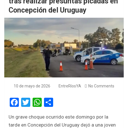
tras realizar presuntas picadas en
Concepción del Uruguay
10 de mayo de 2026
EntreRíosYA
No Comments
F
T
W
S
a
wi
h
h
Un grave choque ocurrido este domingo por la
ce
tt
at
ar
tarde en Concepción del Uruguay dejó a una joven