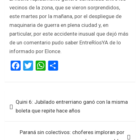
vecinos de la zona, que se vieron sorprendidos,
este martes por la mañana, por el despliegue de
maquinaria de guerra en plena ciudad y, en
particular, por este accidente inusual que dejó más
de un comentario pudo saber EntreRíosYA de lo
informado por Elonce.
F
T
W
S
a
wi
h
h
ce
tt
at
ar
b
er
s
e
Navegación
Quini 6: Jubilado entrerriano ganó con la misma
o
A
de
boleta que repite hace años
o
p
entradas
k
p
Paraná sin colectivos: choferes imploran por