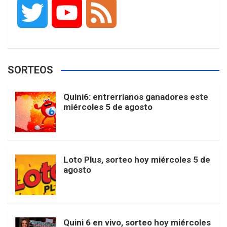
T
Y
F
c
s
k
n
o
w
o
e
e
t
T
t
g
SORTEOS
i
u
e
b
a
o
e
l
Quini6: entrerrianos ganadores este
t
T
d
miércoles 5 de agosto
o
g
k
r
e
t
u
o
r
e
M
Loto Plus, sorteo hoy miércoles 5 de
e
b
agosto
k
a
s
a
r
e
m
t
p
Quini 6 en vivo, sorteo hoy miércoles