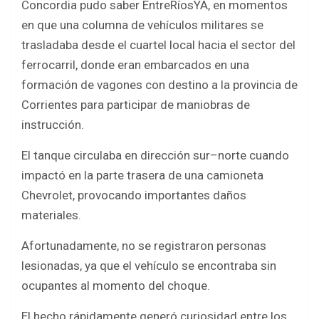
Concordia pudo saber EntreRíosYA, en momentos
o
A
en que una columna de vehículos militares se
o
p
trasladaba desde el cuartel local hacia el sector del
k
p
ferrocarril, donde eran embarcados en una
formación de vagones con destino a la provincia de
Corrientes para participar de maniobras de
instrucción.
El tanque circulaba en dirección sur–norte cuando
impactó en la parte trasera de una camioneta
Chevrolet, provocando importantes daños
materiales.
Afortunadamente, no se registraron personas
lesionadas, ya que el vehículo se encontraba sin
ocupantes al momento del choque.
El hecho rápidamente generó curiosidad entre los