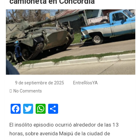
camioneta en Concordia
9 de septiembre de 2025
EntreRíosYA
No Comments
F
T
W
S
a
wi
h
h
El insólito episodio ocurrió alrededor de las 13
ce
tt
at
ar
horas, sobre avenida Maipú de la ciudad de
b
er
s
e