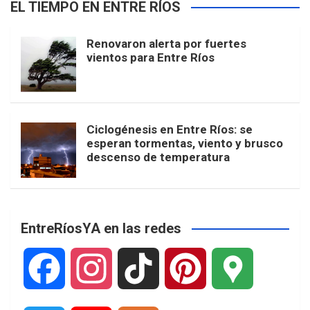
EL TIEMPO EN ENTRE RÍOS
Renovaron alerta por fuertes
vientos para Entre Ríos
Ciclogénesis en Entre Ríos: se
esperan tormentas, viento y brusco
descenso de temperatura
EntreRíosYA en las redes
F
I
T
P
G
a
n
i
i
o