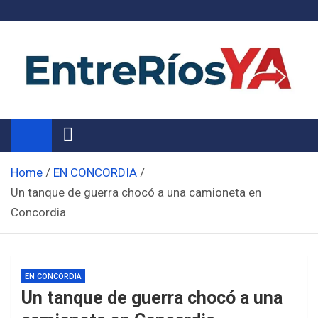
Skip
to
content
Noticias de Entre Ríos
Información de toda la provincia ahora
Home
EN CONCORDIA
Un tanque de guerra chocó a una camioneta en
Concordia
EN CONCORDIA
Un tanque de guerra chocó a una