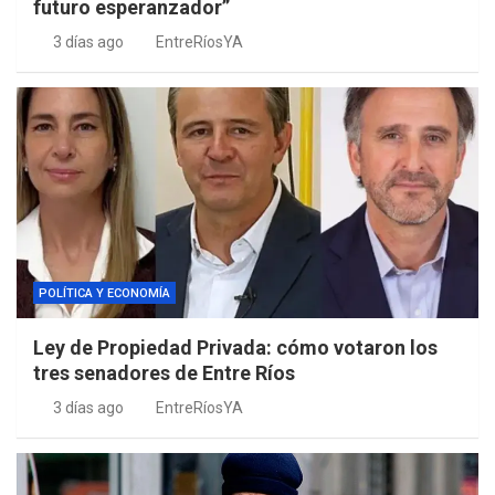
futuro esperanzador”
3 días ago
EntreRíosYA
POLÍTICA Y ECONOMÍA
Ley de Propiedad Privada: cómo votaron los
tres senadores de Entre Ríos
3 días ago
EntreRíosYA