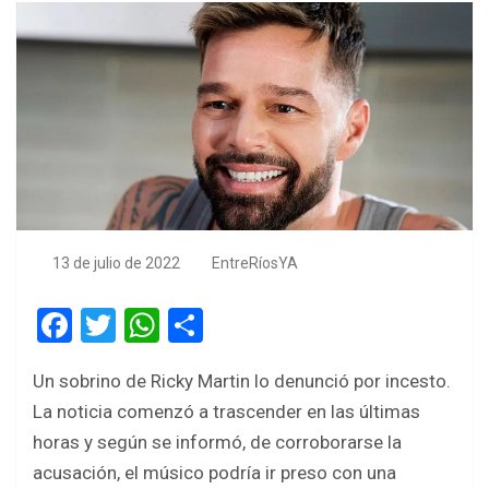
13 de julio de 2022
EntreRíosYA
F
T
W
S
a
wi
h
h
Un sobrino de Ricky Martin lo denunció por incesto.
ce
tt
at
ar
La noticia comenzó a trascender en las últimas
b
er
s
e
horas y según se informó, de corroborarse la
o
A
acusación, el músico podría ir preso con una