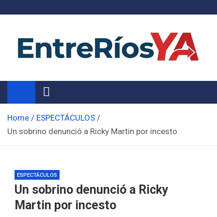
Skip
to
content
Noticias de Entre Ríos
Información de toda la provincia ahora
Home
ESPECTÁCULOS
Un sobrino denunció a Ricky Martin por incesto
ESPECTÁCULOS
Un sobrino denunció a Ricky
Martin por incesto