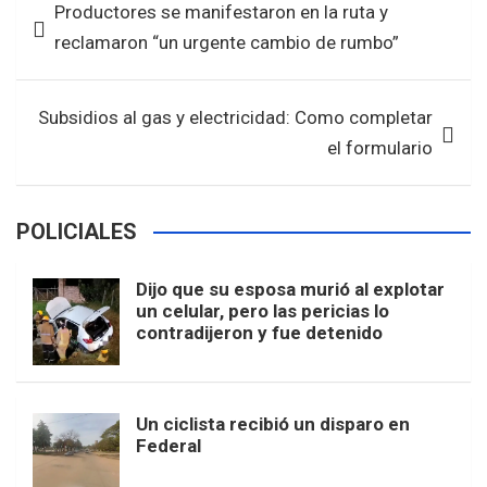
Productores se manifestaron en la ruta y
o
A
de
reclamaron “un urgente cambio de rumbo”
o
p
entradas
k
p
Subsidios al gas y electricidad: Como completar
el formulario
POLICIALES
Dijo que su esposa murió al explotar
un celular, pero las pericias lo
contradijeron y fue detenido
Un ciclista recibió un disparo en
Federal