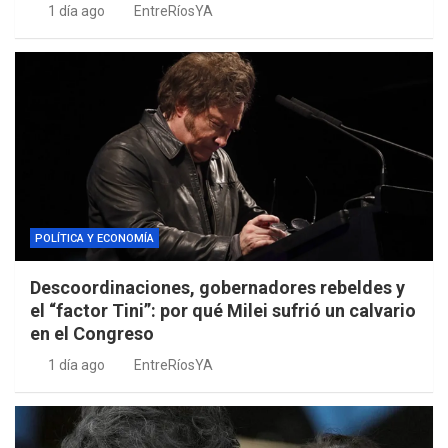
1 día ago
EntreRíosYA
POLÍTICA Y ECONOMÍA
Descoordinaciones, gobernadores rebeldes y
el “factor Tini”: por qué Milei sufrió un calvario
en el Congreso
1 día ago
EntreRíosYA