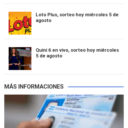
t
u
o
r
e
M
Loto Plus, sorteo hoy miércoles 5 de
e
b
agosto
k
a
s
a
r
e
m
t
p
Quini 6 en vivo, sorteo hoy miércoles
5 de agosto
s
MÁS INFORMACIONES