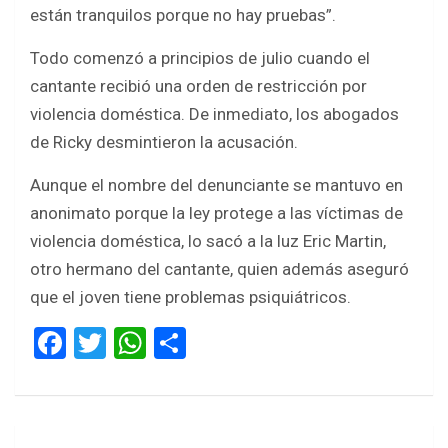
están tranquilos porque no hay pruebas”.
Todo comenzó a principios de julio cuando el
cantante recibió una orden de restricción por
violencia doméstica. De inmediato, los abogados
de Ricky desmintieron la acusación.
Aunque el nombre del denunciante se mantuvo en
anonimato porque la ley protege a las víctimas de
violencia doméstica, lo sacó a la luz Eric Martin,
otro hermano del cantante, quien además aseguró
que el joven tiene problemas psiquiátricos.
F
T
W
S
a
wi
h
h
ce
tt
at
ar
b
er
s
e
Navegación