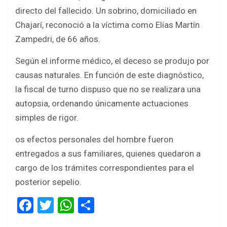
directo del fallecido. Un sobrino, domiciliado en
Chajarí, reconoció a la víctima como Elías Martín
Zampedri, de 66 años.
Según el informe médico, el deceso se produjo por
causas naturales. En función de este diagnóstico,
la fiscal de turno dispuso que no se realizara una
autopsia, ordenando únicamente actuaciones
simples de rigor.
os efectos personales del hombre fueron
entregados a sus familiares, quienes quedaron a
cargo de los trámites correspondientes para el
posterior sepelio.
F
T
W
S
a
wi
h
h