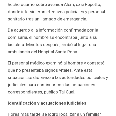
b
er
s
e
hecho ocurrió sobre avenida Alem, casi Repetto,
o
A
donde intervinieron efectivos policiales y personal
o
p
sanitario tras un llamado de emergencia.
k
p
De acuerdo a la información confirmada por la
comisaría, el hombre se encontraba junto a su
bicicleta. Minutos después, arribó al lugar una
ambulancia del Hospital Santa Rosa.
El personal médico examinó al hombre y constató
que no presentaba signos vitales. Ante esta
situación, se dio aviso a las autoridades policiales y
judiciales para continuar con las actuaciones
correspondientes, publicó Tal Cual.
Identificación y actuaciones judiciales
Horas más tarde, se logró localizar a un familiar