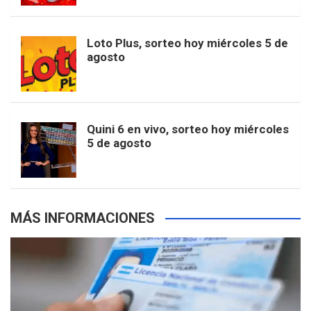
t
u
o
r
e
M
Loto Plus, sorteo hoy miércoles 5 de
e
b
agosto
k
a
s
a
r
e
m
t
p
Quini 6 en vivo, sorteo hoy miércoles
5 de agosto
s
MÁS INFORMACIONES