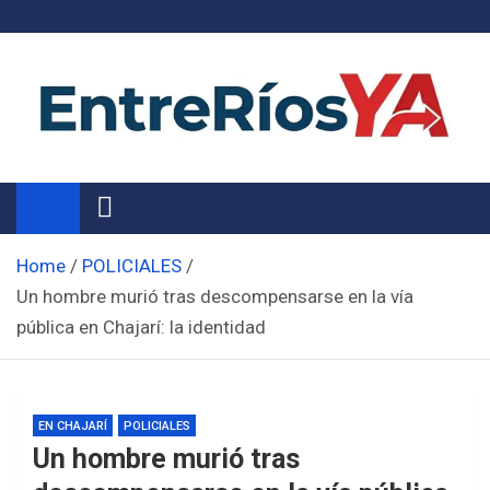
Skip
to
content
Noticias de Entre Ríos
Información de toda la provincia ahora
Home
POLICIALES
Un hombre murió tras descompensarse en la vía
pública en Chajarí: la identidad
EN CHAJARÍ
POLICIALES
Un hombre murió tras