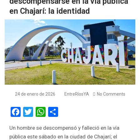
descompensarse en la vía pública
en Chajarí: la identidad
24 de enero de 2026
EntreRíosYA
No Comments
F
T
W
S
a
wi
h
h
Un hombre se descompensó y falleció en la vía
ce
tt
at
ar
pública este sábado en la ciudad de Chajarí; el