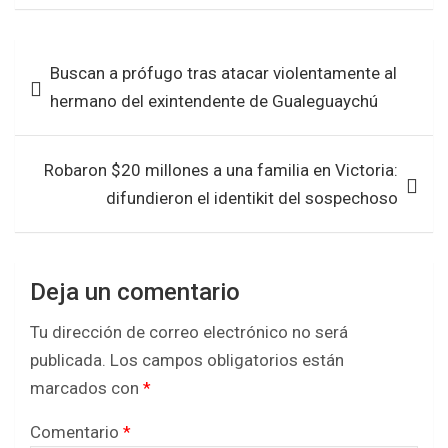
ce
tt
at
ar
b
er
s
e
Navegación
Buscan a prófugo tras atacar violentamente al
o
A
de
hermano del exintendente de Gualeguaychú
o
p
entradas
k
p
Robaron $20 millones a una familia en Victoria:
difundieron el identikit del sospechoso
Deja un comentario
Tu dirección de correo electrónico no será
publicada.
Los campos obligatorios están
marcados con
*
Comentario
*