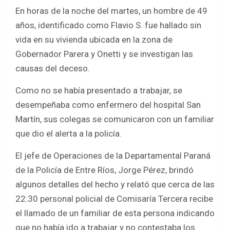
a
wi
h
h
En horas de la noche del martes, un hombre de 49
ce
tt
at
ar
años, identificado como Flavio S. fue hallado sin
b
er
s
e
vida en su vivienda ubicada en la zona de
o
A
Gobernador Parera y Onetti y se investigan las
o
p
causas del deceso.
k
p
Como no se había presentado a trabajar, se
desempeñaba como enfermero del hospital San
Martín, sus colegas se comunicaron con un familiar
que dio el alerta a la policía.
El jefe de Operaciones de la Departamental Paraná
de la Policía de Entre Ríos, Jorge Pérez, brindó
algunos detalles del hecho y relató que cerca de las
22:30 personal policial de Comisaría Tercera recibe
el llamado de un familiar de esta persona indicando
que no había ido a trabajar y no contestaba los