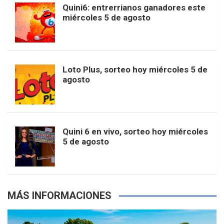
b
a
o
e
l
Quini6: entrerrianos ganadores este
t
T
d
miércoles 5 de agosto
o
g
k
r
e
t
u
o
r
e
M
Loto Plus, sorteo hoy miércoles 5 de
e
b
agosto
k
a
s
a
r
e
m
t
p
Quini 6 en vivo, sorteo hoy miércoles
5 de agosto
s
MÁS INFORMACIONES