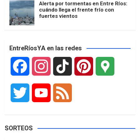
Alerta por tormentas en Entre Ríos:
cuándo llega el frente frío con
fuertes vientos
EntreRíosYA en las redes
F
I
T
P
G
a
n
i
i
o
T
Y
F
c
s
k
n
o
w
o
e
e
t
T
t
g
SORTEOS
i
u
e