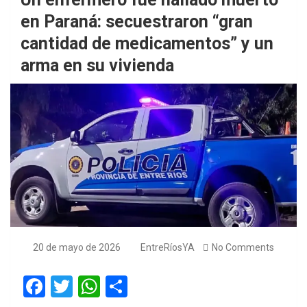
en Paraná: secuestraron “gran
cantidad de medicamentos” y un
arma en su vivienda
20 de mayo de 2026
EntreRíosYA
No Comments
F
T
W
S