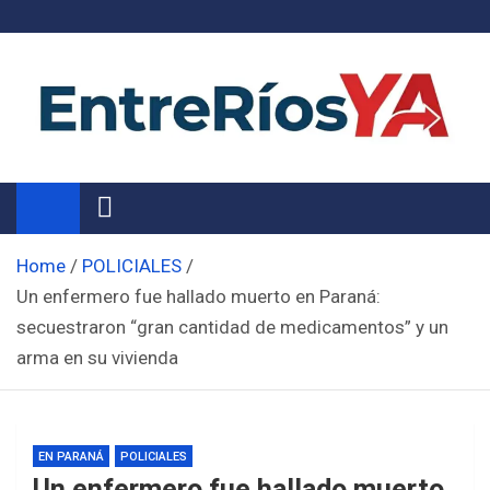
Skip
to
content
Noticias de Entre Ríos
Información de toda la provincia ahora
Home
POLICIALES
Un enfermero fue hallado muerto en Paraná:
secuestraron “gran cantidad de medicamentos” y un
arma en su vivienda
EN PARANÁ
POLICIALES
Un enfermero fue hallado muerto