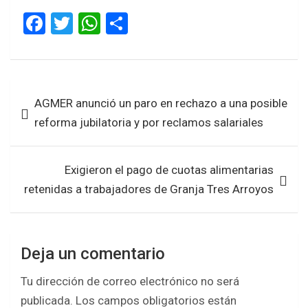
F
T
W
S
a
wi
h
h
ce
tt
at
ar
b
er
s
e
Navegación
AGMER anunció un paro en rechazo a una posible
o
A
de
reforma jubilatoria y por reclamos salariales
o
p
entradas
k
p
Exigieron el pago de cuotas alimentarias
retenidas a trabajadores de Granja Tres Arroyos
Deja un comentario
Tu dirección de correo electrónico no será
publicada.
Los campos obligatorios están