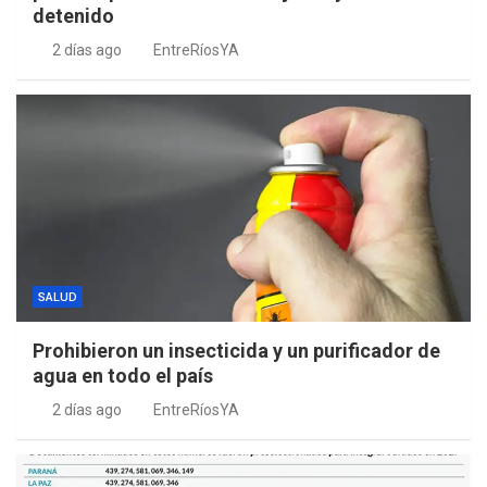
detenido
2 días ago
EntreRíosYA
SALUD
Prohibieron un insecticida y un purificador de
agua en todo el país
2 días ago
EntreRíosYA