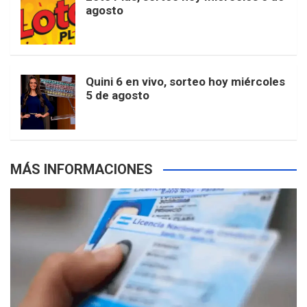
e
b
agosto
k
a
s
a
r
e
m
t
p
Quini 6 en vivo, sorteo hoy miércoles
5 de agosto
s
MÁS INFORMACIONES