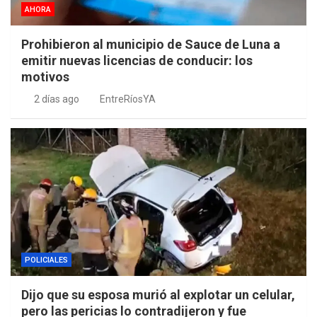
AHORA
Prohibieron al municipio de Sauce de Luna a
emitir nuevas licencias de conducir: los
motivos
2 días ago
EntreRíosYA
POLICIALES
Dijo que su esposa murió al explotar un celular,
pero las pericias lo contradijeron y fue