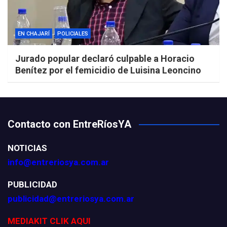
EN CHAJARÍ
POLICIALES
Jurado popular declaró culpable a Horacio
Benítez por el femicidio de Luisina Leoncino
Contacto con EntreRíosYA
NOTICIAS
info@entreriosya.com.ar
PUBLICIDAD
publicidad@entreriosya.com.ar
MEDIAKIT CLIK AQUI