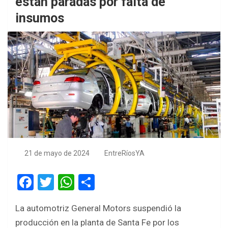
están paradas por falta de
insumos
21 de mayo de 2024
EntreRíosYA
F
T
W
S
a
wi
h
h
La automotriz General Motors suspendió la
ce
tt
at
ar
producción en la planta de Santa Fe por los