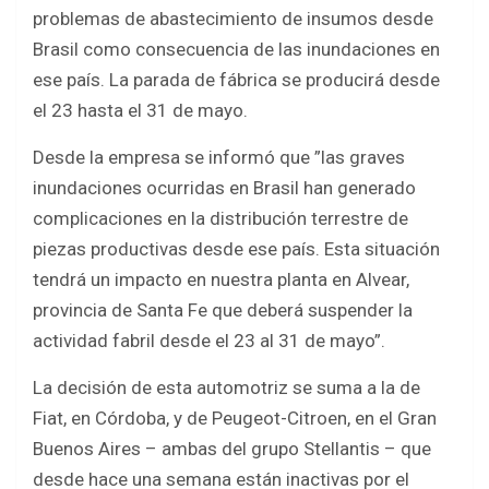
b
er
s
e
problemas de abastecimiento de insumos desde
o
A
Brasil como consecuencia de las inundaciones en
o
p
ese país. La parada de fábrica se producirá desde
k
p
el 23 hasta el 31 de mayo.
Desde la empresa se informó que ”las graves
inundaciones ocurridas en Brasil han generado
complicaciones en la distribución terrestre de
piezas productivas desde ese país. Esta situación
tendrá un impacto en nuestra planta en Alvear,
provincia de Santa Fe que deberá suspender la
actividad fabril desde el 23 al 31 de mayo”.
La decisión de esta automotriz se suma a la de
Fiat, en Córdoba, y de Peugeot-Citroen, en el Gran
Buenos Aires – ambas del grupo Stellantis – que
desde hace una semana están inactivas por el