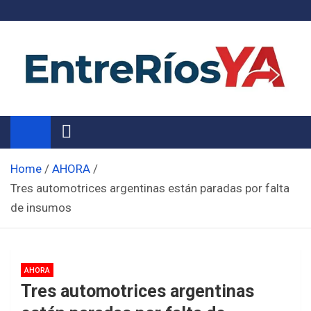
Skip
to
content
Noticias de Entre Ríos
Información de toda la provincia ahora
Home
AHORA
Tres automotrices argentinas están paradas por falta
de insumos
AHORA
Tres automotrices argentinas