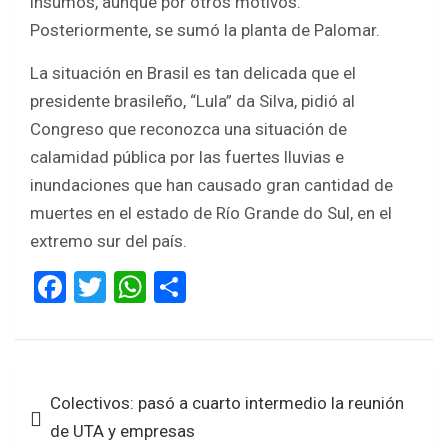
insumos, aunque por otros motivos.
Posteriormente, se sumó la planta de Palomar.
La situación en Brasil es tan delicada que el
presidente brasileño, “Lula” da Silva, pidió al
Congreso que reconozca una situación de
calamidad pública por las fuertes lluvias e
inundaciones que han causado gran cantidad de
muertes en el estado de Río Grande do Sul, en el
extremo sur del país.
F
T
W
S
a
wi
h
h
ce
tt
at
ar
b
er
s
e
Navegación
Colectivos: pasó a cuarto intermedio la reunión
o
A
de
de UTA y empresas
o
p
entradas