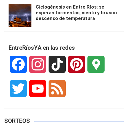
Ciclogénesis en Entre Ríos: se
esperan tormentas, viento y brusco
descenso de temperatura
EntreRíosYA en las redes
F
I
T
P
G
a
n
i
i
o
T
Y
F
c
s
k
n
o
w
o
e
e
t
T
t
g
SORTEOS
i
u
e