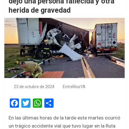
dejó una persona fallecida y otra
herida de gravedad
23 de octubre de 2024
EntreRíosYA
F
T
W
S
a
wi
h
h
En las últimas horas de la tarde este martes ocurrió
ce
tt
at
ar
un trágico accidente vial que tuvo lugar en la Ruta