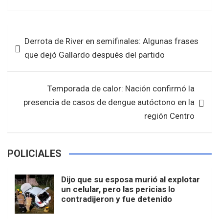
a
wi
h
h
ce
tt
at
ar
b
er
s
e
Navegación
Derrota de River en semifinales: Algunas frases
o
A
de
que dejó Gallardo después del partido
o
p
entradas
k
p
Temporada de calor: Nación confirmó la
presencia de casos de dengue autóctono en la
región Centro
POLICIALES
Dijo que su esposa murió al explotar
un celular, pero las pericias lo
contradijeron y fue detenido