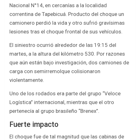
b
er
s
e
Nacional N°14, en cercanías a la localidad
o
A
correntina de Tapebicuá. Producto del choque un
o
p
camionero perdió la vida y otro sufrió gravísimas
k
p
lesiones tras el choque frontal de sus vehículos.
El siniestro ocurrió alrededor de las 19:15 del
martes, a la altura del kilómetro 530. Por razones
que aún están bajo investigación, dos camiones de
carga con semirremolque colisionaron
violentamente.
Uno de los rodados era parte del grupo “Veloce
Logística” internacional, mientras que el otro
pertenecía al grupo brasileño “Brenex”.
Fuerte impacto
El choque fue de tal magnitud que las cabinas de