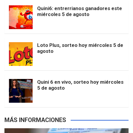
b
a
o
e
l
Quini6: entrerrianos ganadores este
t
T
d
miércoles 5 de agosto
o
g
k
r
e
t
u
o
r
e
M
Loto Plus, sorteo hoy miércoles 5 de
e
b
agosto
k
a
s
a
r
e
m
t
p
Quini 6 en vivo, sorteo hoy miércoles
5 de agosto
s
MÁS INFORMACIONES