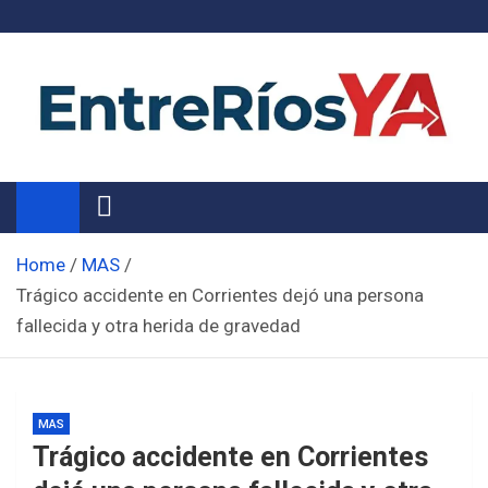
Skip
to
content
Noticias de Entre Ríos
Información de toda la provincia ahora
Home
MAS
Trágico accidente en Corrientes dejó una persona
fallecida y otra herida de gravedad
MAS
Trágico accidente en Corrientes