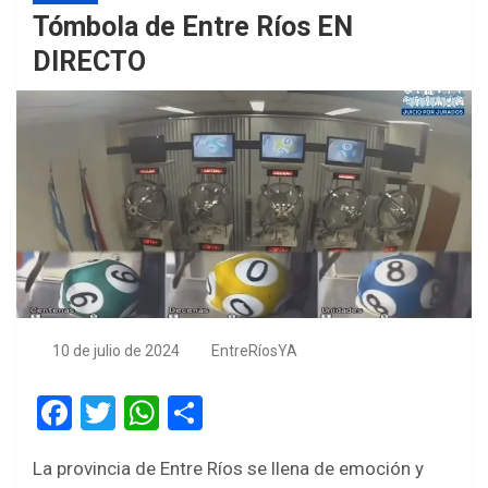
Tómbola de Entre Ríos EN
DIRECTO
10 de julio de 2024
EntreRíosYA
F
T
W
S
a
wi
h
h
La provincia de Entre Ríos se llena de emoción y
ce
tt
at
ar