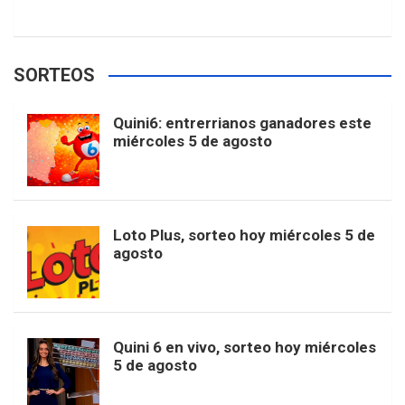
c
s
k
n
o
w
o
e
e
t
T
t
g
SORTEOS
i
u
e
b
a
o
e
l
Quini6: entrerrianos ganadores este
t
T
d
miércoles 5 de agosto
o
g
k
r
e
t
u
o
r
e
M
Loto Plus, sorteo hoy miércoles 5 de
e
b
agosto
k
a
s
a
r
e
m
t
p
Quini 6 en vivo, sorteo hoy miércoles
5 de agosto
s