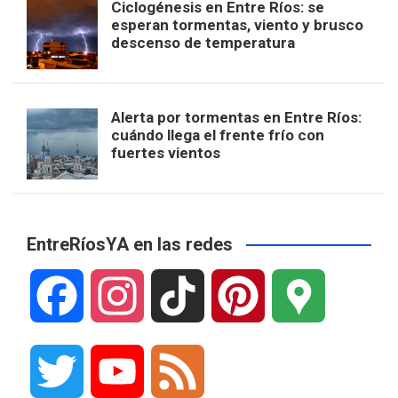
Ciclogénesis en Entre Ríos: se
esperan tormentas, viento y brusco
descenso de temperatura
Alerta por tormentas en Entre Ríos:
cuándo llega el frente frío con
fuertes vientos
EntreRíosYA en las redes
F
I
T
P
G
a
n
i
i
o
T
Y
F