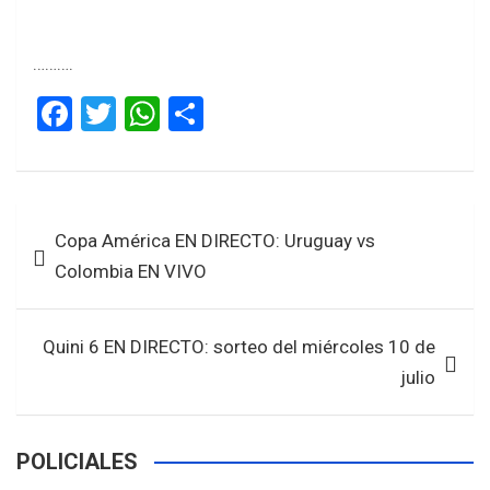
……….
F
T
W
S
a
wi
h
h
ce
tt
at
ar
b
er
s
e
Navegación
Copa América EN DIRECTO: Uruguay vs
o
A
de
Colombia EN VIVO
o
p
entradas
k
p
Quini 6 EN DIRECTO: sorteo del miércoles 10 de
julio
POLICIALES