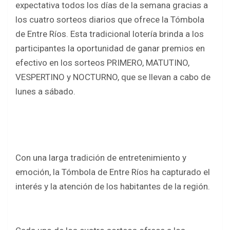
expectativa todos los días de la semana gracias a
b
er
s
e
los cuatro sorteos diarios que ofrece la Tómbola
o
A
de Entre Ríos. Esta tradicional lotería brinda a los
o
p
participantes la oportunidad de ganar premios en
k
p
efectivo en los sorteos PRIMERO, MATUTINO,
VESPERTINO y NOCTURNO, que se llevan a cabo de
lunes a sábado.
Con una larga tradición de entretenimiento y
emoción, la Tómbola de Entre Ríos ha capturado el
interés y la atención de los habitantes de la región.