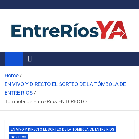
Skip
to
content
Noticias de Entre Ríos
Información de toda la provincia ahora
Home
EN VIVO Y DIRECTO EL SORTEO DE LA TÓMBOLA DE
ENTRE RÍOS
Tómbola de Entre Ríos EN DIRECTO
EN VIVO Y DIRECTO EL SORTEO DE LA TÓMBOLA DE ENTRE RÍOS
SORTEOS