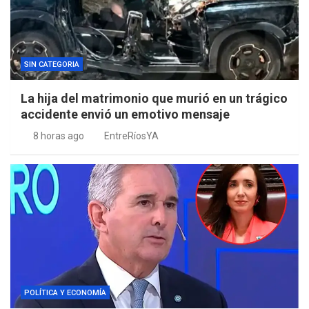
SIN CATEGORIA
La hija del matrimonio que murió en un trágico
accidente envió un emotivo mensaje
8 horas ago
EntreRíosYA
POLÍTICA Y ECONOMÍA