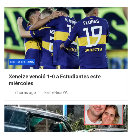
SIN CATEGORIA
Xeneize venció 1-0 a Estudiantes este
miércoles
7 horas ago
EntreRíosYA