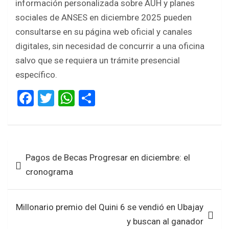
información personalizada sobre AUH y planes
sociales de ANSES en diciembre 2025 pueden
consultarse en su página web oficial y canales
digitales, sin necesidad de concurrir a una oficina
salvo que se requiera un trámite presencial
específico.
F
T
W
S
a
wi
h
h
ce
tt
at
ar
b
er
s
e
Navegación
Pagos de Becas Progresar en diciembre: el
o
A
de
cronograma
o
p
entradas
k
p
Millonario premio del Quini 6 se vendió en Ubajay
y buscan al ganador