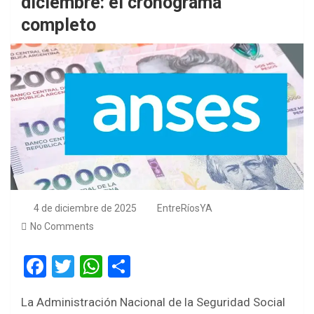
diciembre: el cronograma
completo
4 de diciembre de 2025
EntreRíosYA
No Comments
F
T
W
S
a
wi
h
h
La Administración Nacional de la Seguridad Social
ce
tt
at
ar