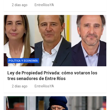
2 días ago
EntreRíosYA
POLÍTICA Y ECONOMÍA
Ley de Propiedad Privada: cómo votaron los
tres senadores de Entre Ríos
2 días ago
EntreRíosYA