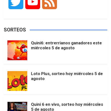
T
Y
F
c
s
k
n
o
w
o
e
e
t
T
t
g
SORTEOS
i
u
e
b
a
o
e
l
Quini6: entrerrianos ganadores este
t
T
d
miércoles 5 de agosto
o
g
k
r
e
t
u
o
r
e
M
Loto Plus, sorteo hoy miércoles 5 de
e
b
agosto
k
a
s
a
r
e
m
t
p
Quini 6 en vivo, sorteo hoy miércoles
5 de agosto