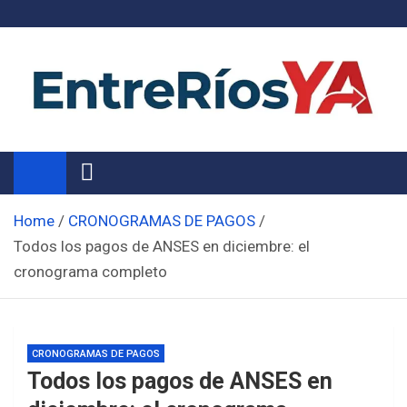
Skip
to
content
Noticias de Entre Ríos
Información de toda la provincia ahora
Home
CRONOGRAMAS DE PAGOS
Todos los pagos de ANSES en diciembre: el
cronograma completo
CRONOGRAMAS DE PAGOS
Todos los pagos de ANSES en