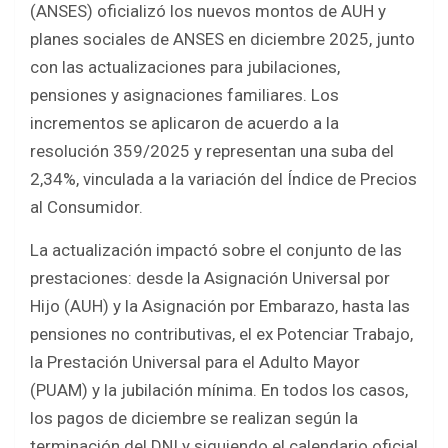
(ANSES) oficializó los nuevos montos de AUH y
b
er
s
e
planes sociales de ANSES en diciembre 2025, junto
o
A
con las actualizaciones para jubilaciones,
o
p
pensiones y asignaciones familiares. Los
k
p
incrementos se aplicaron de acuerdo a la
resolución 359/2025 y representan una suba del
2,34%, vinculada a la variación del Índice de Precios
al Consumidor.
La actualización impactó sobre el conjunto de las
prestaciones: desde la Asignación Universal por
Hijo (AUH) y la Asignación por Embarazo, hasta las
pensiones no contributivas, el ex Potenciar Trabajo,
la Prestación Universal para el Adulto Mayor
(PUAM) y la jubilación mínima. En todos los casos,
los pagos de diciembre se realizan según la
terminación del DNI y siguiendo el calendario oficial