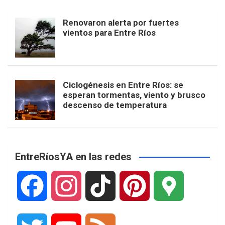
Renovaron alerta por fuertes
vientos para Entre Ríos
Ciclogénesis en Entre Ríos: se
esperan tormentas, viento y brusco
descenso de temperatura
EntreRíosYA en las redes
F
I
T
P
G
a
n
i
i
o