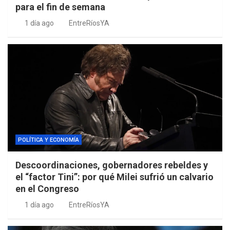
para el fin de semana
1 día ago
EntreRíosYA
POLÍTICA Y ECONOMÍA
Descoordinaciones, gobernadores rebeldes y
el “factor Tini”: por qué Milei sufrió un calvario
en el Congreso
1 día ago
EntreRíosYA