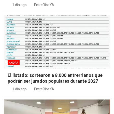
1 día ago
EntreRíosYA
AHORA
El listado: sortearon a 8.000 entrerrianos que
podrán ser jurados populares durante 2027
1 día ago
EntreRíosYA