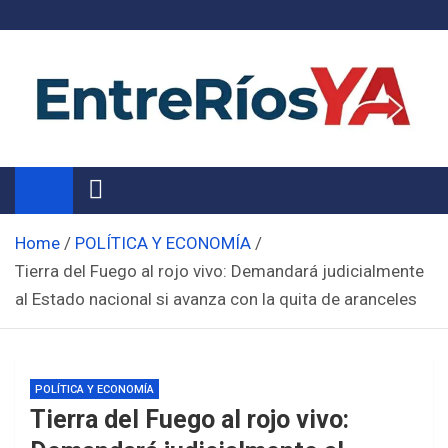
Skip
to
content
Noticias de Entre Ríos
Información de toda la provincia ahora
Home
POLÍTICA Y ECONOMÍA
Tierra del Fuego al rojo vivo: Demandará judicialmente
al Estado nacional si avanza con la quita de aranceles
POLÍTICA Y ECONOMÍA
Tierra del Fuego al rojo vivo: