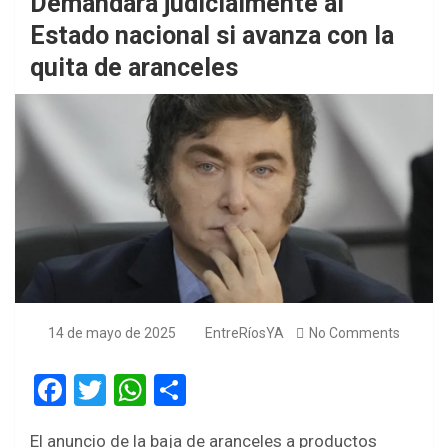
Demandará judicialmente al
Estado nacional si avanza con la
quita de aranceles
14 de mayo de 2025
EntreRíosYA
No Comments
F
T
W
S
a
wi
h
h
El anuncio de la baja de aranceles a productos