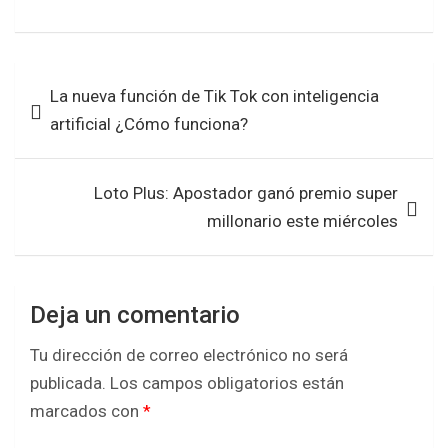
a
wi
h
h
ce
tt
at
ar
b
er
s
e
Navegación
La nueva función de Tik Tok con inteligencia
o
A
de
artificial ¿Cómo funciona?
o
p
entradas
k
p
Loto Plus: Apostador ganó premio super
millonario este miércoles
Deja un comentario
Tu dirección de correo electrónico no será
publicada.
Los campos obligatorios están
marcados con
*