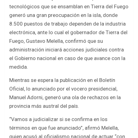
ce
tt
at
ar
tecnológicos que se ensamblan en Tierra del Fuego
b
er
s
e
generó una gran preocupación en la isla, donde
o
A
8.500 puestos de trabajo dependen de la industria
o
p
electrónica, ante lo cual el gobernador de Tierra del
k
p
Fuego, Gustavo Melella, confirmó que su
administración iniciará acciones judiciales contra
el Gobierno nacional en caso de que avance con la
medida.
Mientras se espera la publicación en el Boletín
Oficial, lo anunciado por el vocero presidencial,
Manuel Adorni, generó una ola de rechazos en la
provincia más austral del país.
“Vamos a judicializar si se confirma en los
términos en que fue anunciado”, afirmó Melella,
quien acusó al oficialismo nacional de actuar “con