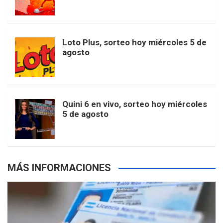
o
g
k
r
e
t
u
o
r
e
M
Loto Plus, sorteo hoy miércoles 5 de
e
b
agosto
k
a
s
a
r
e
m
t
p
Quini 6 en vivo, sorteo hoy miércoles
5 de agosto
s
MÁS INFORMACIONES