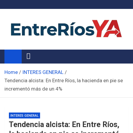
Skip
to
content
Noticias de Entre Ríos
Información de toda la provincia ahora
Home
INTERES GENERAL
Tendencia alcista: En Entre Ríos, la hacienda en pie se
incrementó más de un 4%
INTERES GENERAL
Tendencia alcista: En Entre Ríos,