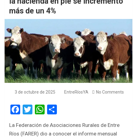
la hacienda en pie se incrementó
más de un 4%
3 de octubre de 2025
EntreRíosYA
No Comments
F
T
W
S
a
wi
h
h
La Federación de Asociaciones Rurales de Entre
ce
tt
at
ar
Ríos (FARER) dio a conocer el informe mensual