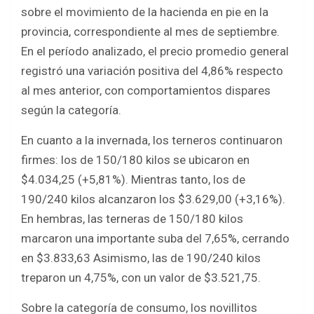
b
er
s
e
sobre el movimiento de la hacienda en pie en la
o
A
provincia, correspondiente al mes de septiembre.
o
p
En el período analizado, el precio promedio general
k
p
registró una variación positiva del 4,86% respecto
al mes anterior, con comportamientos dispares
según la categoría.
En cuanto a la invernada, los terneros continuaron
firmes: los de 150/180 kilos se ubicaron en
$4.034,25 (+5,81%). Mientras tanto, los de
190/240 kilos alcanzaron los $3.629,00 (+3,16%).
En hembras, las terneras de 150/180 kilos
marcaron una importante suba del 7,65%, cerrando
en $3.833,63 Asimismo, las de 190/240 kilos
treparon un 4,75%, con un valor de $3.521,75.
Sobre la categoría de consumo, los novillitos