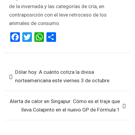
de la invernada y las categorías de cría, en
contraposición con el leve retroceso de los
animales de consumo.
F
T
W
S
a
wi
h
h
ce
tt
at
ar
b
er
s
e
Navegación
Dólar hoy: A cuánto cotiza la divisa
o
A
de
norteamericana este viernes 3 de octubre
o
p
entradas
k
p
Alerta de calor en Singapur: Cómo es el traje que
lleva Colapinto en el nuevo GP de Fórmula 1