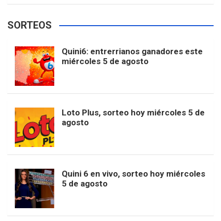
e
t
T
t
g
SORTEOS
i
u
e
b
a
o
e
l
Quini6: entrerrianos ganadores este
t
T
d
miércoles 5 de agosto
o
g
k
r
e
t
u
o
r
e
M
Loto Plus, sorteo hoy miércoles 5 de
e
b
agosto
k
a
s
a
r
e
m
t
p
Quini 6 en vivo, sorteo hoy miércoles
5 de agosto
s