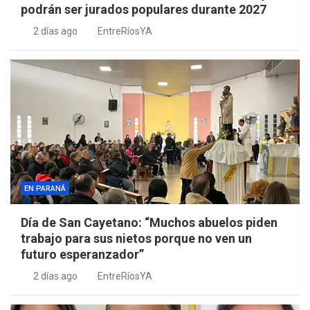
podrán ser jurados populares durante 2027
2 días ago
EntreRíosYA
EN PARANÁ
Día de San Cayetano: “Muchos abuelos piden
trabajo para sus nietos porque no ven un
futuro esperanzador”
2 días ago
EntreRíosYA