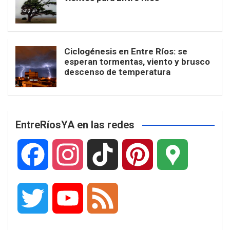
Ciclogénesis en Entre Ríos: se
esperan tormentas, viento y brusco
descenso de temperatura
EntreRíosYA en las redes
F
I
T
P
G
a
n
i
i
o
T
Y
F
c
s
k
n
o
w
o
e