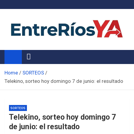
Skip
to
content
Noticias de Entre Ríos
Información de toda la provincia ahora
Home
SORTEOS
Telekino, sorteo hoy domingo 7 de junio: el resultado
SORTEOS
Telekino, sorteo hoy domingo 7
de junio: el resultado