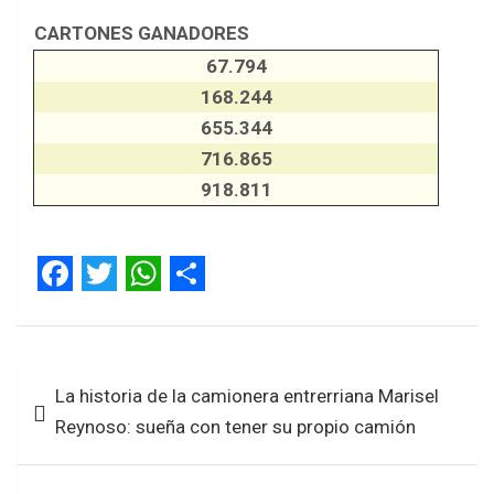
CARTONES GANADORES
67.794
168.244
655.344
716.865
918.811
F
T
W
S
a
w
h
h
Navegación
c
i
a
a
La historia de la camionera entrerriana Marisel
de
e
t
t
r
Reynoso: sueña con tener su propio camión
entradas
b
t
s
e
o
e
A