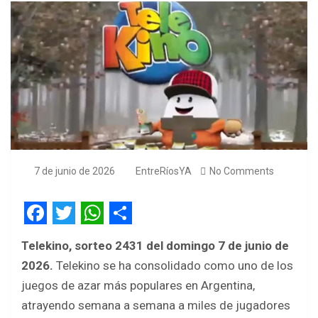
7 de junio de 2026
EntreRíosYA
No Comments
F
T
W
S
Telekino, sorteo 2431 del domingo 7 de junio de
a
w
h
h
2026.
Telekino se ha consolidado como uno de los
c
i
a
a
juegos de azar más populares en Argentina,
e
t
t
r
atrayendo semana a semana a miles de jugadores