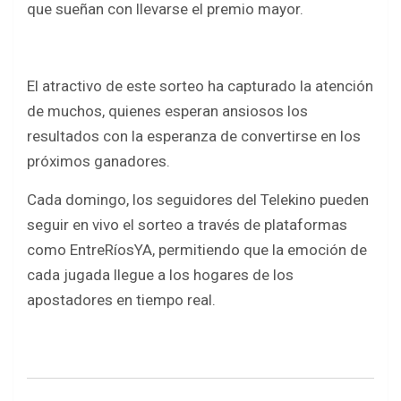
b
t
s
e
que sueñan con llevarse el premio mayor.
o
e
A
o
r
p
El atractivo de este sorteo ha capturado la atención
k
p
de muchos, quienes esperan ansiosos los
resultados con la esperanza de convertirse en los
próximos ganadores.
Cada domingo, los seguidores del Telekino pueden
seguir en vivo el sorteo a través de plataformas
como EntreRíosYA, permitiendo que la emoción de
cada jugada llegue a los hogares de los
apostadores en tiempo real.