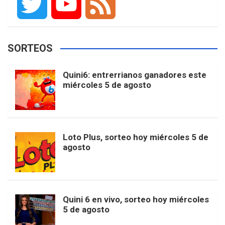
F
I
T
P
G
a
n
i
i
o
T
Y
F
SORTEOS
c
s
k
n
o
w
o
e
Quini6: entrerrianos ganadores este
miércoles 5 de agosto
e
t
T
t
g
i
u
e
b
a
o
e
l
t
T
d
Loto Plus, sorteo hoy miércoles 5 de
agosto
o
g
k
r
e
t
u
o
r
e
M
e
b
Quini 6 en vivo, sorteo hoy miércoles
5 de agosto
k
a
s
a
r
e