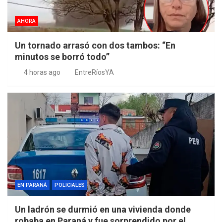
AHORA
Un tornado arrasó con dos tambos: “En
minutos se borró todo”
4 horas ago
EntreRíosYA
EN PARANÁ
POLICIALES
Un ladrón se durmió en una vivienda donde
robaba en Paraná y fue sorprendido por el