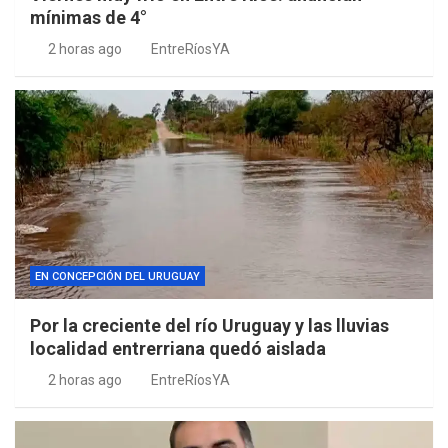
mínimas de 4°
2 horas ago
EntreRíosYA
EN CONCEPCIÓN DEL URUGUAY
Por la creciente del río Uruguay y las lluvias
localidad entrerriana quedó aislada
2 horas ago
EntreRíosYA