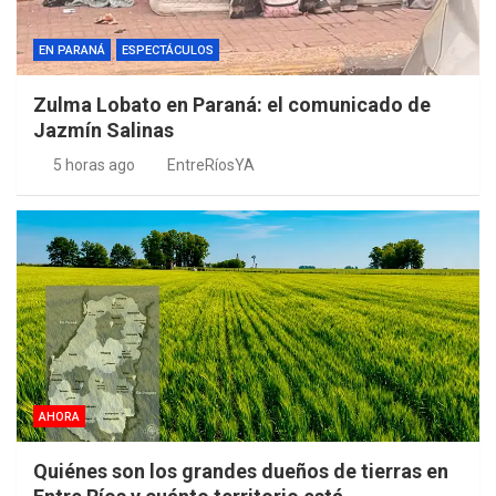
EN PARANÁ
ESPECTÁCULOS
Zulma Lobato en Paraná: el comunicado de
Jazmín Salinas
5 horas ago
EntreRíosYA
AHORA
Quiénes son los grandes dueños de tierras en