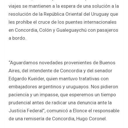
ce
tt
at
ar
viajes se mantienen a la espera de una solución a la
b
er
s
e
resolución de la República Oriental del Uruguay que
o
A
les prohíbe el cruce de los puentes internacionales
o
p
en Concordia, Colón y Gualeguaychú con pasajeros
k
p
a bordo.
“Aguardamos novedades provenientes de Buenos
Aires, del intendente de Concordia y del senador
Edgardo Kueider, quien mantuvo tratativas con
embajadores argentinos y uruguayos. Nos pidieron
paciencia y un impasse, que esperemos un tiempo
prudencial antes de radicar una denuncia ante la
Justicia Federal”, comunicó a Elonce el responsable
de una remisería de Concordia, Hugo Coronel.