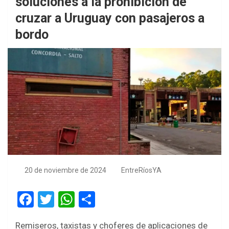
soluciones a la prohibición de
cruzar a Uruguay con pasajeros a
bordo
20 de noviembre de 2024
EntreRíosYA
F
T
W
S
a
wi
h
h
Remiseros, taxistas y choferes de aplicaciones de