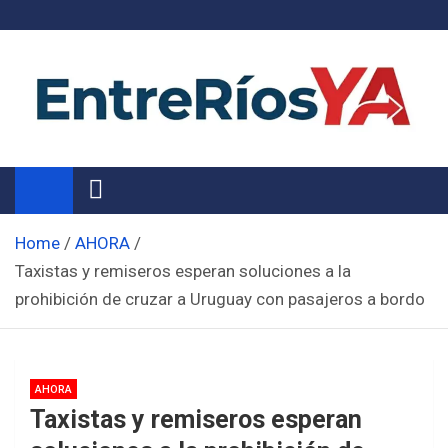
Skip
to
content
Noticias de Entre Ríos
Información de toda la provincia ahora
Home
AHORA
Taxistas y remiseros esperan soluciones a la
prohibición de cruzar a Uruguay con pasajeros a bordo
AHORA
Taxistas y remiseros esperan