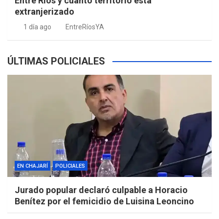
Entre Ríos y cuánto territorio está
extranjerizado
1 día ago
EntreRíosYA
ÚLTIMAS POLICIALES
EN CHAJARÍ
POLICIALES
Jurado popular declaró culpable a Horacio
Benítez por el femicidio de Luisina Leoncino