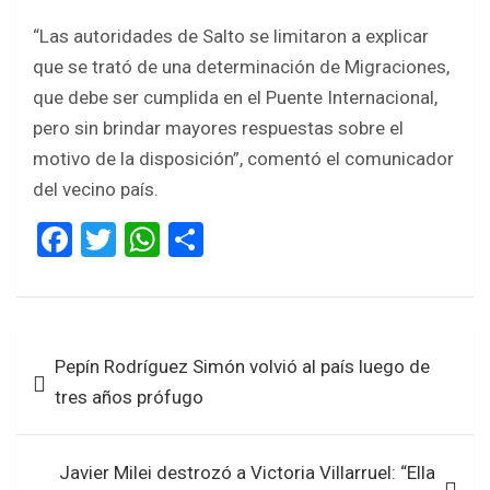
“Las autoridades de Salto se limitaron a explicar
que se trató de una determinación de Migraciones,
que debe ser cumplida en el Puente Internacional,
pero sin brindar mayores respuestas sobre el
motivo de la disposición”, comentó el comunicador
del vecino país.
F
T
W
S
a
wi
h
h
ce
tt
at
ar
b
er
s
e
Navegación
Pepín Rodríguez Simón volvió al país luego de
o
A
de
tres años prófugo
o
p
entradas
k
p
Javier Milei destrozó a Victoria Villarruel: “Ella