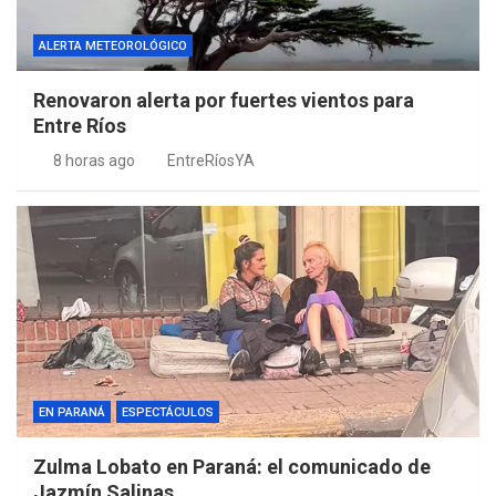
ALERTA METEOROLÓGICO
Renovaron alerta por fuertes vientos para
Entre Ríos
8 horas ago
EntreRíosYA
EN PARANÁ
ESPECTÁCULOS
Zulma Lobato en Paraná: el comunicado de
Jazmín Salinas