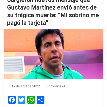
Gustavo Martínez envió antes de
su trágica muerte: “Mi sobrino me
pagó la tarjeta”
17 de abril de 2022
EntreRíosYA
F
T
W
S