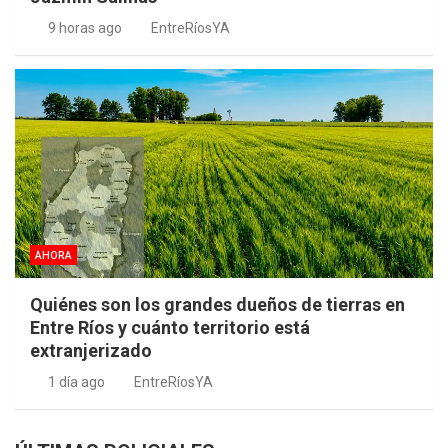
9 horas ago
EntreRíosYA
AHORA
Quiénes son los grandes dueños de tierras en
Entre Ríos y cuánto territorio está
extranjerizado
1 día ago
EntreRíosYA