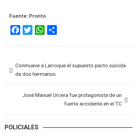
Fuente: Pronto
F
T
W
S
a
wi
h
h
ce
tt
at
ar
b
er
s
e
Navegación
Conmueve a Larroque el supuesto pacto suicida
o
A
de
de dos hermanos
o
p
entradas
k
p
José Manuel Urcera fue protagonista de un
fuerte accidente en el TC
POLICIALES