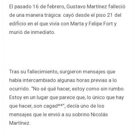
a
wi
h
h
El pasado 16 de febrero, Gustavo Martínez falleció
ce
tt
at
ar
de una manera trágica: cayó desde el piso 21 del
b
er
s
e
edificio en el que vivía con Marta y Felipe Fort y
o
A
murió de inmediato.
o
p
k
p
Tras su fallecimiento, surgieron mensajes que
había intercambiado algunas horas previas a lo
ocurrido. “No sé qué hacer, estoy como sin rumbo.
Estoy en un lugar que parece que, lo único que hay
que hacer, son cagad**”, decía uno de los
mensajes que le envió a su sobrino Nicolás
Martínez.