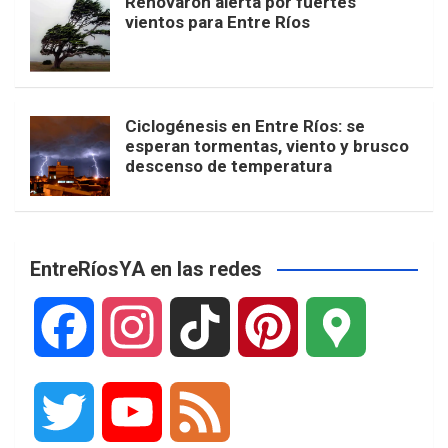
Renovaron alerta por fuertes
vientos para Entre Ríos
Ciclogénesis en Entre Ríos: se
esperan tormentas, viento y brusco
descenso de temperatura
EntreRíosYA en las redes
F
I
T
P
G
a
n
i
i
o
T
Y
F
c
s
k
n
o