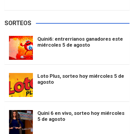
w
o
e
e
t
T
t
g
SORTEOS
i
u
e
b
a
o
e
l
Quini6: entrerrianos ganadores este
t
T
d
miércoles 5 de agosto
o
g
k
r
e
t
u
o
r
e
M
Loto Plus, sorteo hoy miércoles 5 de
e
b
agosto
k
a
s
a
r
e
m
t
p
Quini 6 en vivo, sorteo hoy miércoles
5 de agosto
s