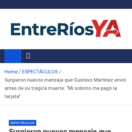
Skip
to
content
Noticias de Entre Ríos
Información de toda la provincia ahora
Home
ESPECTÁCULOS
Surgieron nuevos mensaje que Gustavo Martínez envió
antes de su trágica muerte: “Mi sobrino me pagó la
tarjeta”
ESPECTÁCULOS
Surgieron nuevos mensaje que