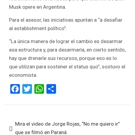
Musk opere en Argentina.
Para el asesor, las iniciativas apuntan a “a desafiar
al establishment político”.
“La única manera de lograr el cambio es desarmar
esa estructura y, para desarmarla, en cierto sentido,
hay que drenarle sus recursos, porque eso es lo
que utilizan para sostener el status quo”, sostuvo el
economista.
F
T
W
S
a
wi
h
h
ce
tt
at
ar
b
er
s
e
Navegación
Mira el video de Jorge Rojas, “No me quiero ir”
o
A
de
que se filmó en Paraná