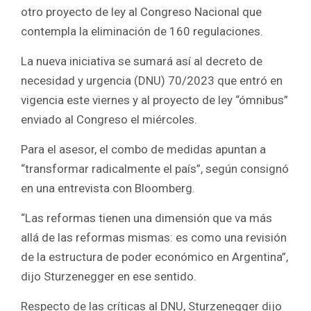
b
er
s
e
otro proyecto de ley al Congreso Nacional que
o
A
contempla la eliminación de 160 regulaciones.
o
p
La nueva iniciativa se sumará así al decreto de
k
p
necesidad y urgencia (DNU) 70/2023 que entró en
vigencia este viernes y al proyecto de ley “ómnibus”
enviado al Congreso el miércoles.
Para el asesor, el combo de medidas apuntan a
“transformar radicalmente el país”, según consignó
en una entrevista con Bloomberg.
“Las reformas tienen una dimensión que va más
allá de las reformas mismas: es como una revisión
de la estructura de poder económico en Argentina”,
dijo Sturzenegger en ese sentido.
Respecto de las críticas al DNU, Sturzenegger dijo