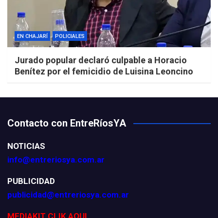
EN CHAJARÍ
POLICIALES
Jurado popular declaró culpable a Horacio
Benítez por el femicidio de Luisina Leoncino
Contacto con EntreRíosYA
NOTICIAS
info@entreriosya.com.ar
PUBLICIDAD
publicidad@entreriosya.com.ar
MEDIAKIT CLIK AQUI