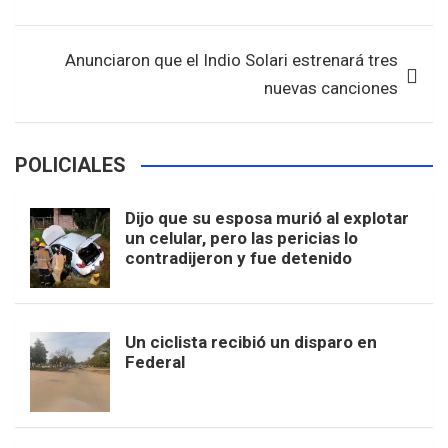
o
p
entradas
k
p
Anunciaron que el Indio Solari estrenará tres
nuevas canciones
POLICIALES
Dijo que su esposa murió al explotar
un celular, pero las pericias lo
contradijeron y fue detenido
Un ciclista recibió un disparo en
Federal