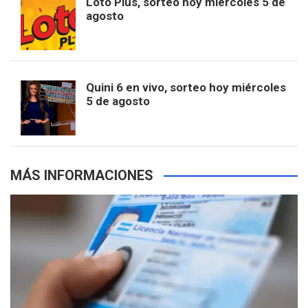
Loto Plus, sorteo hoy miércoles 5 de
e
b
agosto
k
a
s
a
r
e
m
t
p
Quini 6 en vivo, sorteo hoy miércoles
5 de agosto
s
MÁS INFORMACIONES