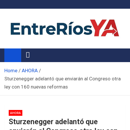
Skip
to
content
Noticias de Entre Ríos
Información de toda la provincia ahora
Home
AHORA
Sturzenegger adelantó que enviarán al Congreso otra
ley con 160 nuevas reformas
AHORA
Sturzenegger adelantó que