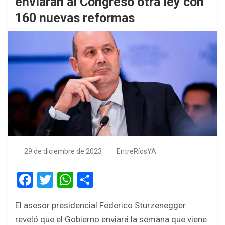
enviarán al Congreso otra ley con
160 nuevas reformas
29 de diciembre de 2023
EntreRíosYA
F
T
W
S
a
wi
h
h
El asesor presidencial Federico Sturzenegger
ce
tt
at
ar
reveló que el Gobierno enviará la semana que viene