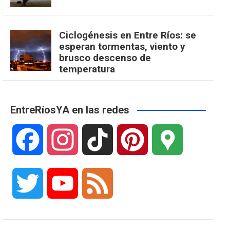
Ciclogénesis en Entre Ríos: se
esperan tormentas, viento y
brusco descenso de
temperatura
EntreRíosYA en las redes
F
I
T
P
G
a
n
i
i
o
T
Y
F
c
s
k
n
o
w
o
e