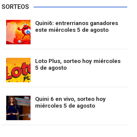
e
t
T
t
g
SORTEOS
i
u
e
b
a
o
e
l
Quini6: entrerrianos ganadores
t
T
d
este miércoles 5 de agosto
o
g
k
r
e
t
u
o
r
e
M
Loto Plus, sorteo hoy miércoles
e
b
5 de agosto
k
a
s
a
r
e
m
t
p
Quini 6 en vivo, sorteo hoy
miércoles 5 de agosto
s