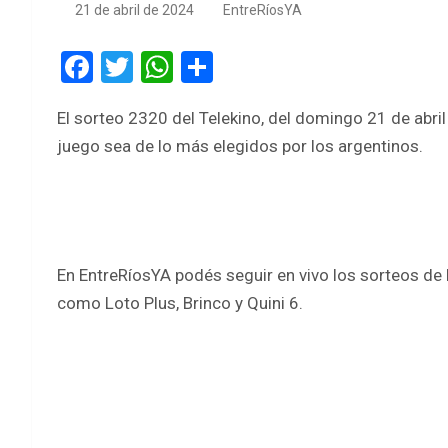
21 de abril de 2024
EntreRíosYA
F
T
W
S
a
wi
h
h
El sorteo 2320 del Telekino, del domingo 21 de abri
ce
tt
at
ar
juego sea de lo más elegidos por los argentinos.
b
er
s
e
o
A
o
p
k
p
En EntreRíosYA podés seguir en vivo los sorteos de 
como Loto Plus, Brinco y Quini 6.