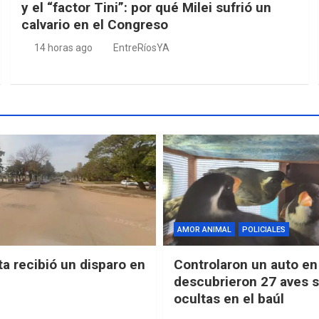
y el “factor Tini”: por qué Milei sufrió un
calvario en el Congreso
14 horas ago
EntreRíosYA
AMOR ANIMAL
POLICIALES
ta recibió un disparo en
Controlaron un auto en 
descubrieron 27 aves s
ocultas en el baúl