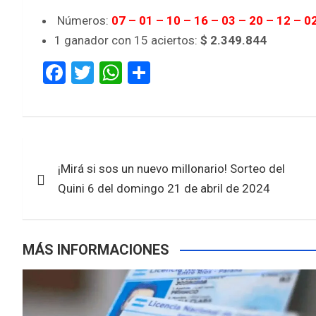
Números:
07 – 01 – 10 – 16 – 03 – 20 – 12 – 0
1 ganador con 15 aciertos:
$ 2.349.844
F
T
W
S
a
wi
h
h
ce
tt
at
ar
b
er
s
e
Navegación
o
A
¡Mirá si sos un nuevo millonario! Sorteo del
de
o
p
Quini 6 del domingo 21 de abril de 2024
k
p
entradas
MÁS INFORMACIONES