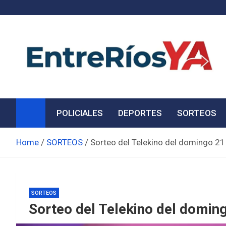
Skip
to
content
Noticias de Entre Ríos
Información de toda la provincia ahora
POLICIALES
DEPORTES
SORTEOS
Home
SORTEOS
Sorteo del Telekino del domingo 21
SORTEOS
Sorteo del Telekino del doming