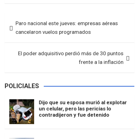
ce
tt
at
ar
b
er
s
e
Navegación
Paro nacional este jueves: empresas aéreas
o
A
de
cancelaron vuelos programados
o
p
entradas
k
p
El poder adquisitivo perdió más de 30 puntos
frente a la inflación
POLICIALES
Dijo que su esposa murió al explotar
un celular, pero las pericias lo
contradijeron y fue detenido