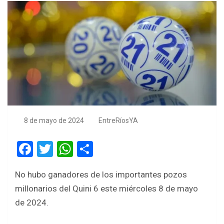
8 de mayo de 2024
EntreRíosYA
F
T
W
S
a
wi
h
h
No hubo ganadores de los importantes pozos
ce
tt
at
ar
millonarios del Quini 6 este miércoles 8 de mayo
b
er
s
e
de 2024.
o
A