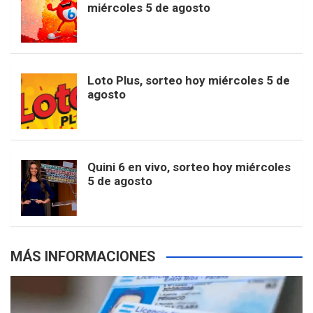
t
T
d
miércoles 5 de agosto
o
g
k
r
e
t
u
o
r
e
M
Loto Plus, sorteo hoy miércoles 5 de
e
b
agosto
k
a
s
a
r
e
m
t
p
Quini 6 en vivo, sorteo hoy miércoles
5 de agosto
s
MÁS INFORMACIONES