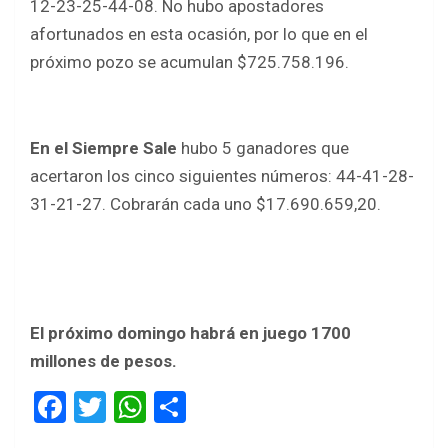
12-23-25-44-08. No hubo apostadores
afortunados en esta ocasión, por lo que en el
próximo pozo se acumulan $725.758.196.
En el Siempre Sale
hubo 5 ganadores que
acertaron los cinco siguientes números: 44-41-28-
31-21-27. Cobrarán cada uno $17.690.659,20.
El próximo domingo habrá en juego 1700
millones de pesos.
F
T
W
S
a
wi
h
h