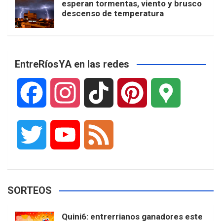
esperan tormentas, viento y brusco
descenso de temperatura
EntreRíosYA en las redes
F
I
T
P
G
a
n
i
i
o
T
Y
F
c
s
k
n
o
w
o
e
e
t
T
t
g
SORTEOS
i
u
e
b
a
o
e
l
Quini6: entrerrianos ganadores este