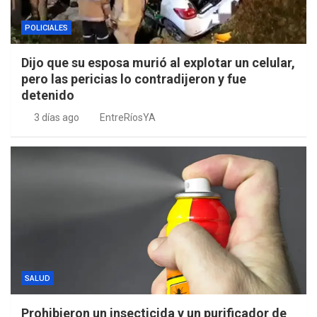
POLICIALES
Dijo que su esposa murió al explotar un celular,
pero las pericias lo contradijeron y fue
detenido
3 días ago
EntreRíosYA
SALUD
Prohibieron un insecticida y un purificador de