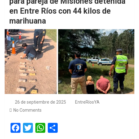
para pareja de Misiones detenida
en Entre Ríos con 44 kilos de
marihuana
26 de septiembre de 2025
EntreRíosYA
No Comments
F
T
W
S
a
wi
h
h