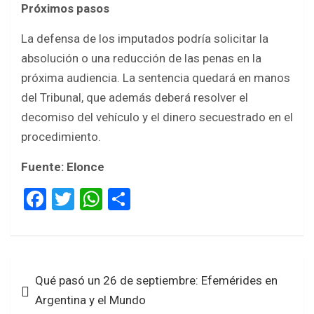
Próximos pasos
La defensa de los imputados podría solicitar la
absolución o una reducción de las penas en la
próxima audiencia. La sentencia quedará en manos
del Tribunal, que además deberá resolver el
decomiso del vehículo y el dinero secuestrado en el
procedimiento.
Fuente: Elonce
F
T
W
S
a
wi
h
h
ce
tt
at
ar
b
er
s
e
Navegación
Qué pasó un 26 de septiembre: Efemérides en
o
A
de
Argentina y el Mundo
o
p
entradas