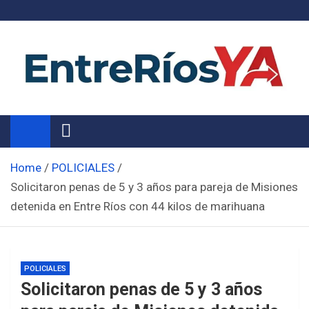
Skip
to
content
Noticias de Entre Ríos
Información de toda la provincia ahora
Home
POLICIALES
Solicitaron penas de 5 y 3 años para pareja de Misiones
detenida en Entre Ríos con 44 kilos de marihuana
POLICIALES
Solicitaron penas de 5 y 3 años