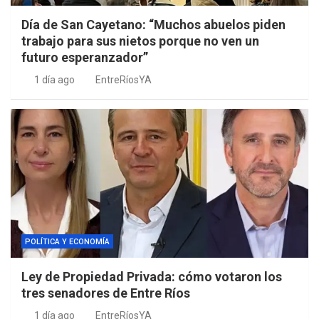
Día de San Cayetano: “Muchos abuelos piden
trabajo para sus nietos porque no ven un
futuro esperanzador”
1 día ago
EntreRíosYA
POLÍTICA Y ECONOMÍA
Ley de Propiedad Privada: cómo votaron los
tres senadores de Entre Ríos
1 día ago
EntreRíosYA