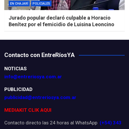
EN CHAJARÍ
POLICIALES
Jurado popular declaró culpable a Horacio
Benítez por el femicidio de Luisina Leoncino
Contacto con EntreRíosYA
NOTICIAS
info@entreriosya.com.ar
PUBLICIDAD
publicidad@entreriosya.com.ar
MEDIAKIT CLIK AQUI
Contacto directo las 24 horas al WhatsApp
(+54) 343