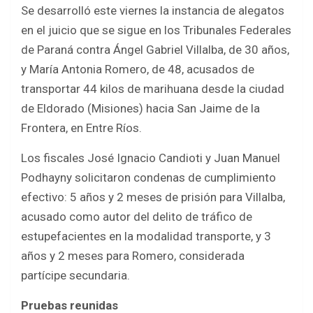
Se desarrolló este viernes la instancia de alegatos
ce
tt
at
ar
en el juicio que se sigue en los Tribunales Federales
b
er
s
e
de Paraná contra Ángel Gabriel Villalba, de 30 años,
o
A
y María Antonia Romero, de 48, acusados de
o
p
transportar 44 kilos de marihuana desde la ciudad
k
p
de Eldorado (Misiones) hacia San Jaime de la
Frontera, en Entre Ríos.
Los fiscales José Ignacio Candioti y Juan Manuel
Podhayny solicitaron condenas de cumplimiento
efectivo: 5 años y 2 meses de prisión para Villalba,
acusado como autor del delito de tráfico de
estupefacientes en la modalidad transporte, y 3
años y 2 meses para Romero, considerada
partícipe secundaria.
Pruebas reunidas