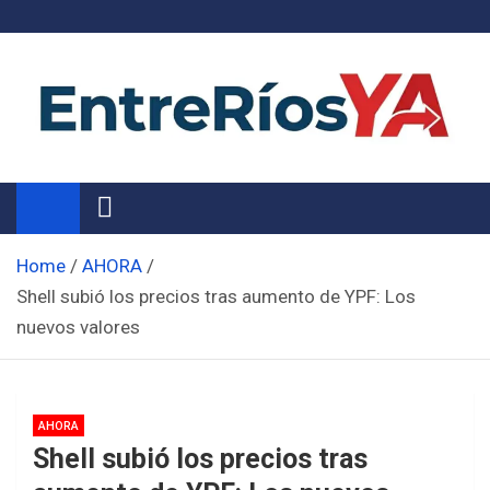
Skip
to
content
Noticias de Entre Ríos
Información de toda la provincia ahora
Home
AHORA
Shell subió los precios tras aumento de YPF: Los
nuevos valores
AHORA
Shell subió los precios tras