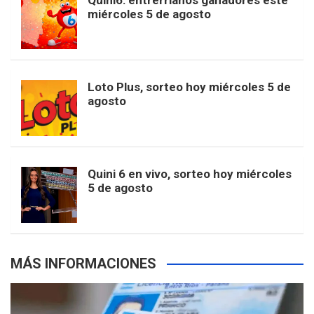
Quini6: entrerrianos ganadores este
t
T
d
miércoles 5 de agosto
o
g
k
r
e
t
u
o
r
e
M
Loto Plus, sorteo hoy miércoles 5 de
e
b
agosto
k
a
s
a
r
e
m
t
p
Quini 6 en vivo, sorteo hoy miércoles
5 de agosto
s
MÁS INFORMACIONES