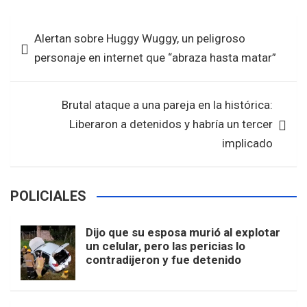
ce
tt
at
ar
b
er
s
e
Navegación
Alertan sobre Huggy Wuggy, un peligroso
o
A
de
personaje en internet que “abraza hasta matar”
o
p
entradas
k
p
Brutal ataque a una pareja en la histórica:
Liberaron a detenidos y habría un tercer
implicado
POLICIALES
Dijo que su esposa murió al explotar
un celular, pero las pericias lo
contradijeron y fue detenido