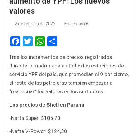
aumento de YPF: Los nuevos
valores
2 de febrero de 2022
EntreRíosYA
F
T
W
S
a
wi
h
h
Tras los incrementos de precios registrados
ce
tt
at
ar
durante la madrugada en todas las estaciones de
b
er
s
e
servicio YPF del país, que promedian el 9 por ciento,
o
A
el resto de las petroleras también empezar a
o
p
“readecuar” los valores en los surtidores.
k
p
Los precios de Shell en Paraná
-Nafta Súper: $105,70
-Nafta V-Power: $124,30