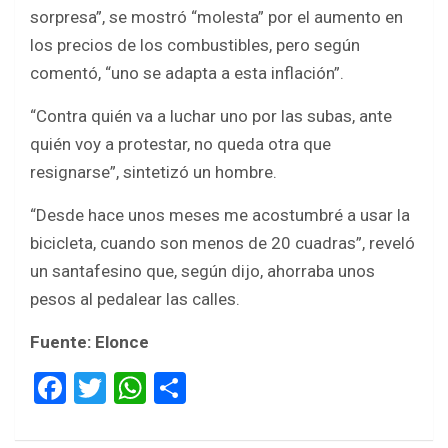
sorpresa”, se mostró “molesta” por el aumento en
los precios de los combustibles, pero según
comentó, “uno se adapta a esta inflación”.
“Contra quién va a luchar uno por las subas, ante
quién voy a protestar, no queda otra que
resignarse”, sintetizó un hombre.
“Desde hace unos meses me acostumbré a usar la
bicicleta, cuando son menos de 20 cuadras”, reveló
un santafesino que, según dijo, ahorraba unos
pesos al pedalear las calles.
Fuente: Elonce
F
T
W
S
a
wi
h
h