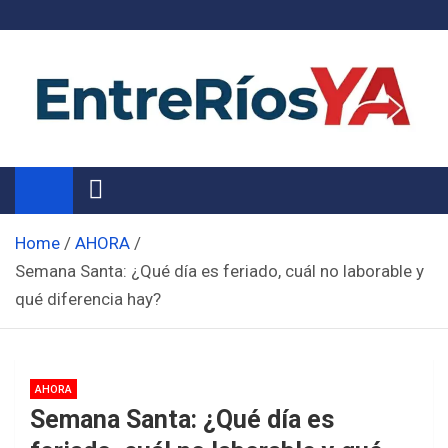
Skip
to
content
Noticias de Entre Ríos
Información de toda la provincia ahora
Home
AHORA
Semana Santa: ¿Qué día es feriado, cuál no laborable y
qué diferencia hay?
AHORA
Semana Santa: ¿Qué día es