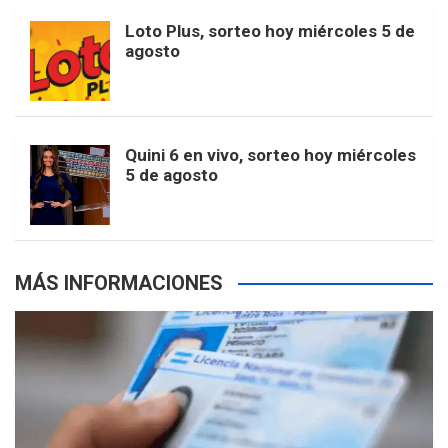
o
r
e
M
Loto Plus, sorteo hoy miércoles 5 de
e
b
agosto
k
a
s
a
r
e
m
t
p
Quini 6 en vivo, sorteo hoy miércoles
5 de agosto
s
MÁS INFORMACIONES