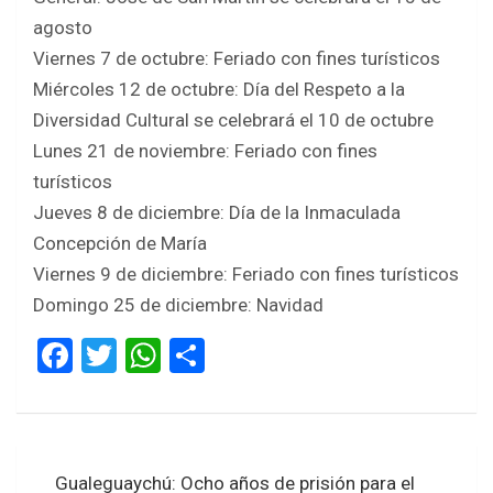
agosto
Viernes 7 de octubre: Feriado con fines turísticos
Miércoles 12 de octubre: Día del Respeto a la
Diversidad Cultural se celebrará el 10 de octubre
Lunes 21 de noviembre: Feriado con fines
turísticos
Jueves 8 de diciembre: Día de la Inmaculada
Concepción de María
Viernes 9 de diciembre: Feriado con fines turísticos
Domingo 25 de diciembre: Navidad
F
T
W
S
a
wi
h
h
ce
tt
at
ar
b
er
s
e
Navegación
Gualeguaychú: Ocho años de prisión para el