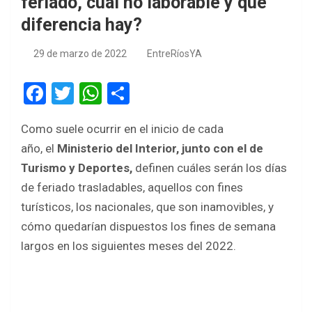
feriado, cuál no laborable y qué
diferencia hay?
29 de marzo de 2022
EntreRíosYA
F
T
W
S
a
wi
h
h
Como suele ocurrir en el inicio de cada
ce
tt
at
ar
año, el
Ministerio del Interior, junto con el de
b
er
s
e
Turismo y Deportes,
definen cuáles serán los días
o
A
de feriado trasladables, aquellos con fines
o
p
turísticos, los nacionales, que son inamovibles, y
k
p
cómo quedarían dispuestos los fines de semana
largos en los siguientes meses del 2022.