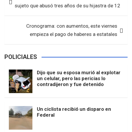
o
A
de
sujeto que abusó tres años de su hijastra de 12
o
p
entradas
k
p
Cronograma: con aumentos, este viernes
empieza el pago de haberes a estatales
POLICIALES
Dijo que su esposa murió al explotar
un celular, pero las pericias lo
contradijeron y fue detenido
Un ciclista recibió un disparo en
Federal