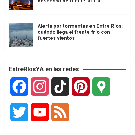
descenso de temperatura
Alerta por tormentas en Entre Ríos:
cuándo llega el frente frío con
fuertes vientos
EntreRíosYA en las redes
F
I
T
P
G
a
n
i
i
o
T
Y
F
c
s
k
n
o
w
o
e