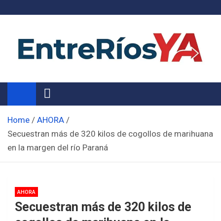
Skip
to
content
Noticias de Entre Ríos
Información de toda la provincia ahora
Home
AHORA
Secuestran más de 320 kilos de cogollos de marihuana
en la margen del río Paraná
AHORA
Secuestran más de 320 kilos de