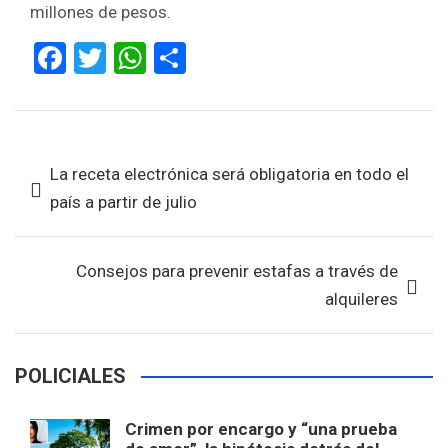
millones de pesos.
F
T
W
S
a
wi
h
h
ce
tt
at
ar
b
er
s
e
Navegación
La receta electrónica será obligatoria en todo el
o
A
de
país a partir de julio
o
p
entradas
k
p
Consejos para prevenir estafas a través de
alquileres
POLICIALES
Crimen por encargo y “una prueba