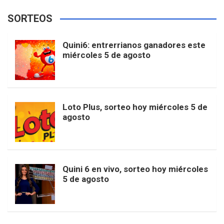
e
t
T
t
g
SORTEOS
i
u
e
b
a
o
e
l
Quini6: entrerrianos ganadores este
t
T
d
miércoles 5 de agosto
o
g
k
r
e
t
u
o
r
e
M
Loto Plus, sorteo hoy miércoles 5 de
e
b
agosto
k
a
s
a
r
e
m
t
p
Quini 6 en vivo, sorteo hoy miércoles
5 de agosto
s