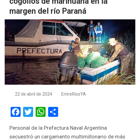
cogollos de marihuana en la
margen del río Paraná
22 de abril de 2024
EntreRíosYA
F
T
W
S
a
wi
h
h
Personal de la Prefectura Naval Argentina
ce
tt
at
ar
secuestró un cargamento multimillonario de más