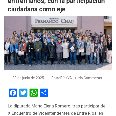
entrerrianos, con la participación
ciudadana como eje
30 de junio de 2025
EntreRíosYA
No Comments
F
T
W
S
a
wi
h
h
La diputada María Elena Romero, tras participar del
ce
tt
at
ar
X Encuentro de Viceintendentes de Entre Ríos, en