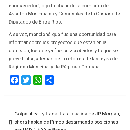
enriquecedor”, dijo la titular de la comisión de
Asuntos Municipales y Comunales de la Cámara de
Diputados de Entre Ríos.
A su vez, mencionó que fue una oportunidad para
informar sobre los proyectos que están en la
comisión, los que ya fueron aprobados y lo que se
prevé tratar, además de la reforma de las leyes de
Régimen Municipal y de Régimen Comunal.
F
T
W
S
a
wi
h
h
ce
tt
at
ar
b
er
s
e
Navegación
Golpe al carry trade: tras la salida de JP Morgan,
o
A
de
ahora hablan de Pimco desarmando posiciones
o
p
entradas