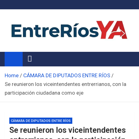
Skip
to
content
Noticias de Entre Ríos
Información de toda la provincia ahora
Home
CÁMARA DE DIPUTADOS ENTRE RÍOS
Se reunieron los viceintendentes entrerrianos, con la
participación ciudadana como eje
CÁMARA DE DIPUTADOS ENTRE RÍOS
Se reunieron los viceintendentes