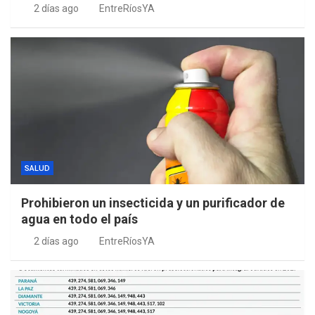
2 días ago
EntreRíosYA
SALUD
Prohibieron un insecticida y un purificador de
agua en todo el país
2 días ago
EntreRíosYA