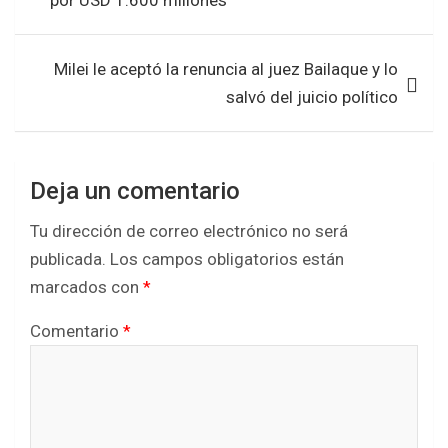
por USD 1.600 millones
k
p
Milei le aceptó la renuncia al juez Bailaque y lo
salvó del juicio político
Deja un comentario
Tu dirección de correo electrónico no será
publicada.
Los campos obligatorios están
marcados con
*
Comentario
*