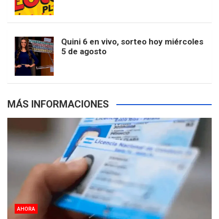
k
a
s
a
r
e
m
t
p
Quini 6 en vivo, sorteo hoy miércoles
5 de agosto
s
MÁS INFORMACIONES
AHORA