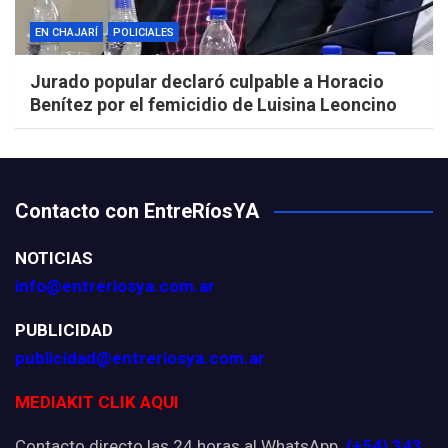
EN CHAJARÍ
POLICIALES
Jurado popular declaró culpable a Horacio
Benítez por el femicidio de Luisina Leoncino
Contacto con EntreRíosYA
NOTICIAS
info@entreriosya.com.ar
PUBLICIDAD
publicidad@entreriosya.com.ar
MEDIAKIT CLIK AQUI
Contacto directo las 24 horas al WhatsApp
(+54) 343