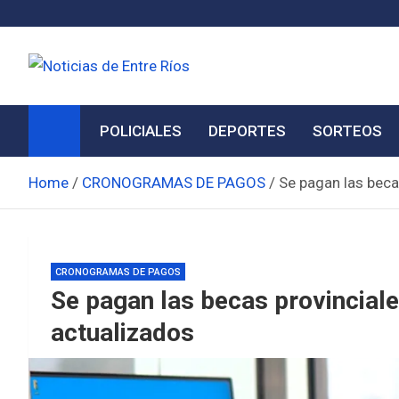
Skip
to
content
Noticias de Entre Ríos
Información de toda la provincia ahora
POLICIALES
DEPORTES
SORTEOS
Home
CRONOGRAMAS DE PAGOS
Se pagan las beca
CRONOGRAMAS DE PAGOS
Se pagan las becas provincial
actualizados