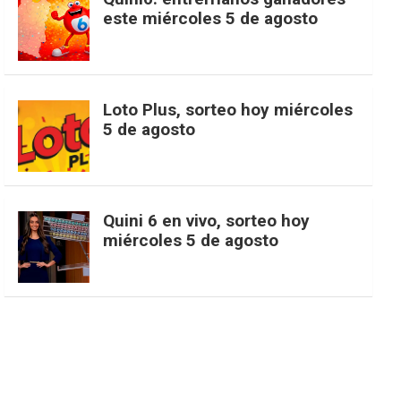
t
T
d
este miércoles 5 de agosto
o
g
k
r
e
t
u
o
r
e
M
Loto Plus, sorteo hoy miércoles
e
b
5 de agosto
k
a
s
a
r
e
m
t
p
Quini 6 en vivo, sorteo hoy
miércoles 5 de agosto
s