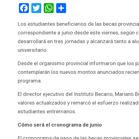
F
T
W
S
a
wi
h
h
Los estudiantes beneficiarios de las becas provinci
ce
tt
at
ar
correspondiente a junio desde este viernes, según c
b
er
s
e
desarrollará en tres jornadas y alcanzará tanto a a
o
A
universitario.
o
p
Desde el organismo provincial informaron que los pa
k
p
contemplarán los nuevos montos anunciados recient
programa.
El director ejecutivo del Instituto Becario, Mariano
valores actualizados y remarcó el esfuerzo realiz
estudiantes entrerrianos.
Cómo será el cronograma de junio
El cronograma de pago de las becas provinciales se