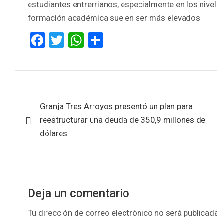
estudiantes entrerrianos, especialmente en los nive
formación académica suelen ser más elevados.
F
T
W
S
a
wi
h
h
ce
tt
at
ar
b
er
s
e
Navegación
o
A
Granja Tres Arroyos presentó un plan para
de
o
p
reestructurar una deuda de 350,9 millones de
k
p
entradas
dólares
Deja un comentario
Tu dirección de correo electrónico no será publicada